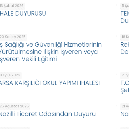
13 Şubat 2026
5 Ş
İHALE DUYURUSU
TE
Du
20 Kasım 2025
18 
İş Sağlığı ve Güvenliği Hizmetlerinin
Re
Yürütülmesine İlişkin İşveren veya
De
İşveren Vekili Eğitimi
8 Eylül 2025
2 Ey
ARSA KARŞILIĞI OKUL YAPIMI İHALESİ
T.
Şef
25 Ağustos 2025
21 
Nazilli Ticaret Odasından Duyuru
Na