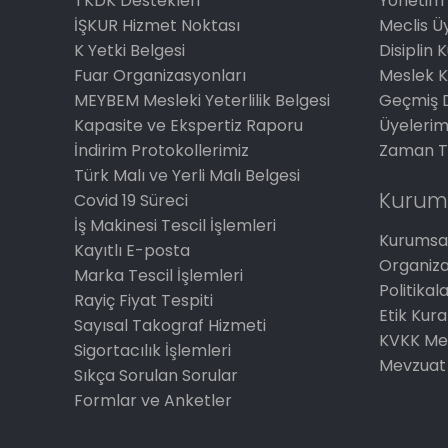
TKDK Destekleri
Yönetim 
İŞKUR Hizmet Noktası
Meclis Üy
K Yetki Belgesi
Disiplin 
Fuar Organizasyonları
Meslek K
MEYBEM Mesleki Yeterlilik Belgesi
Geçmiş 
Kapasite ve Ekspertiz Raporu
Üyelerim
İndirim Protokollerimiz
Zaman T
Türk Malı ve Yerli Malı Belgesi
Kurum
Covid 19 Süreci
İş Makinesi Tescil İşlemleri
Kurumsal
Kayıtlı E-posta
Organiz
Marka Tescil İşlemleri
Politikal
Rayiç Fiyat Tespiti
Etik Kura
Sayısal Takograf Hizmeti
KVKK Me
Sigortacılık İşlemleri
Mevzuat
Sıkça Sorulan Sorular
Formlar ve Anketler