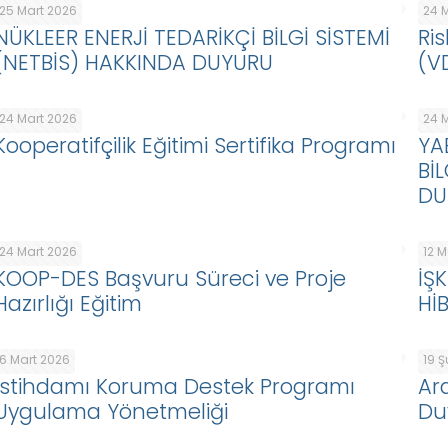
25 Mart 2026
24 
NÜKLEER ENERJİ TEDARİKÇİ BİLGİ SİSTEMİ
Ris
(NETBİS) HAKKINDA DUYURU
(V
24 Mart 2026
24 
Kooperatifçilik Eğitimi Sertifika Programı
YA
Bİ
DU
24 Mart 2026
12 
KOOP-DES Başvuru Süreci ve Proje
İŞ
Hazırlığı Eğitim
Hİ
6 Mart 2026
19 
İstihdamı Koruma Destek Programı
Ar
Uygulama Yönetmeliği
Du