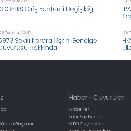
31 Temmuz 2025
31 
KOOPBİS Giriş Yöntemi Değişikliği
IP
To
29 Temmuz 2025
29 
5973 Sayılı Karara İlişkin Genelge
HK
Duyurusu Hakkında
Bil
z
Haber - Duyurular
zda
Haberler
Lobi Faaliyetleri
Kurulu Başkanı
NTO Duyuruları