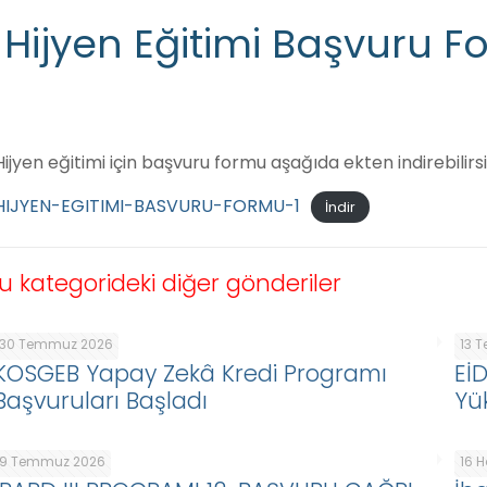
Hijyen Eğitimi Başvuru 
Hijyen eğitimi için başvuru formu aşağıda ekten indirebilirsi
HIJYEN-EGITIMI-BASVURU-FORMU-1
İndir
u kategorideki diğer gönderiler
30 Temmuz 2026
13 
KOSGEB Yapay Zekâ Kredi Programı
Eİ
Başvuruları Başladı
Yü
9 Temmuz 2026
16 