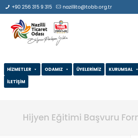
+90 256 315 9 315
nazillito@tobb.org.tr
HİZMETLER
ODAMIZ
ÜYELERİMİZ
KURUMSAL
İLETİŞİM
Hijyen Eğitimi Başvuru Fo