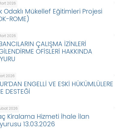
Mart 2026
k Odaklı Mükellef Eğitimleri Projesi
DK-ROME)
Mart 2026
BANCILARIN ÇALIŞMA İZİNLERİ
LGİLENDİRME OFİSLERİ HAKKINDA
YURU
Mart 2026
KUR’DAN ENGELLİ VE ESKİ HÜKÜMLÜLERE
BE DESTEĞİ
Şubat 2026
aç Kiralama Hizmeti İhale İlan
yurusu 13.03.2026