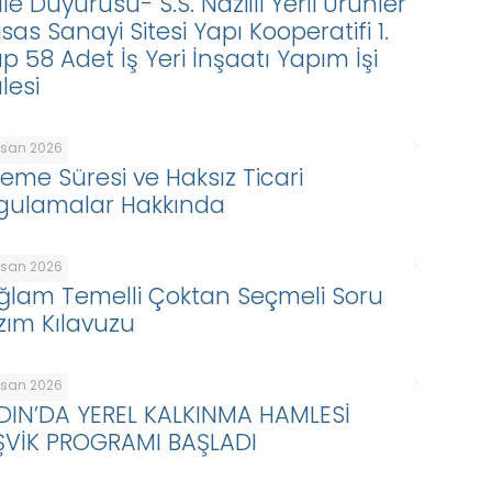
le Duyurusu- S.S. Nazilli Yerli Ürünler
isas Sanayi Sitesi Yapı Kooperatifi 1.
p 58 Adet İş Yeri İnşaatı Yapım İşi
lesi
Nisan 2026
eme Süresi ve Haksız Ticari
gulamalar Hakkında
Nisan 2026
ğlam Temelli Çoktan Seçmeli Soru
zım Kılavuzu
Nisan 2026
DIN’DA YEREL KALKINMA HAMLESİ
ŞVİK PROGRAMI BAŞLADI