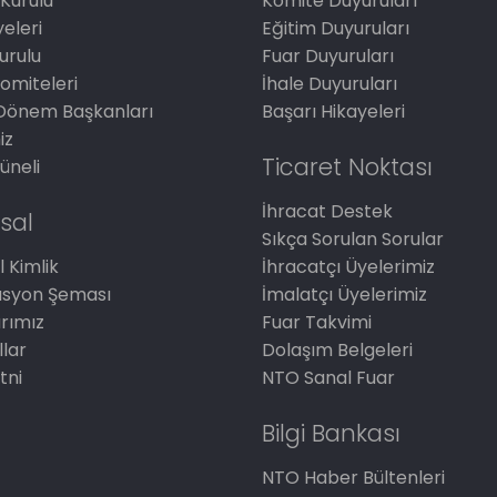
Kurulu
Komite Duyuruları
eleri
Eğitim Duyuruları
Kurulu
Fuar Duyuruları
omiteleri
İhale Duyuruları
Dönem Başkanları
Başarı Hikayeleri
iz
Ticaret Noktası
üneli
İhracat Destek
sal
Sıkça Sorulan Sorular
 Kimlik
İhracatçı Üyelerimiz
asyon Şeması
İmalatçı Üyelerimiz
arımız
Fuar Takvimi
llar
Dolaşım Belgeleri
tni
NTO Sanal Fuar
Bilgi Bankası
NTO Haber Bültenleri