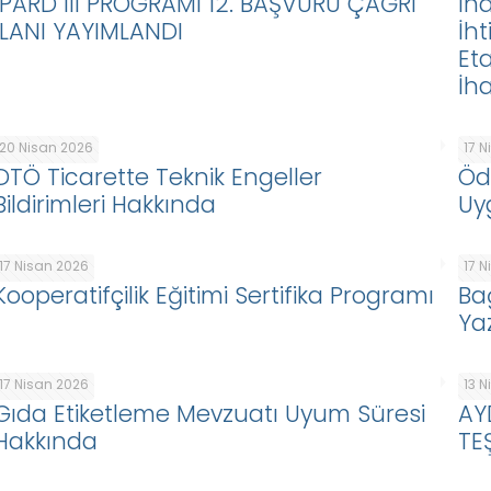
IPARD III PROGRAMI 12. BAŞVURU ÇAĞRI
İha
İLANI YAYIMLANDI
İht
Eta
İha
20 Nisan 2026
17 
DTÖ Ticarette Teknik Engeller
Öd
Bildirimleri Hakkında
Uy
17 Nisan 2026
17 
Kooperatifçilik Eğitimi Sertifika Programı
Ba
Ya
17 Nisan 2026
13 
Gıda Etiketleme Mevzuatı Uyum Süresi
AY
Hakkında
TE