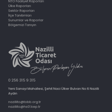
NTO Faaliyet Raporları
Ülke Raporları
Sektör Raporları
İlçe Tanıtımları
Sunumlar ve Raporlar
Bölgemizi Tanıyın
0 256 315 9 315
Yeni Sanayi Mahallesi, Şehit Naci Ülker Bulvarı No:6 Nazilli
Aydın
nazillito@tobb.org.tr
nazillito@hs01.kep.tr