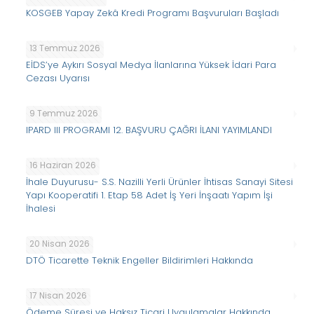
KOSGEB Yapay Zekâ Kredi Programı Başvuruları Başladı
13 Temmuz 2026
EİDS’ye Aykırı Sosyal Medya İlanlarına Yüksek İdari Para
Cezası Uyarısı
9 Temmuz 2026
IPARD III PROGRAMI 12. BAŞVURU ÇAĞRI İLANI YAYIMLANDI
16 Haziran 2026
İhale Duyurusu- S.S. Nazilli Yerli Ürünler İhtisas Sanayi Sitesi
Yapı Kooperatifi 1. Etap 58 Adet İş Yeri İnşaatı Yapım İşi
İhalesi
20 Nisan 2026
DTÖ Ticarette Teknik Engeller Bildirimleri Hakkında
17 Nisan 2026
Ödeme Süresi ve Haksız Ticari Uygulamalar Hakkında