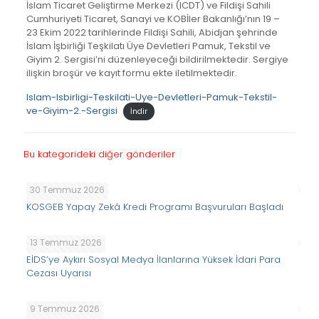
İslam Ticaret Geliştirme Merkezi (ICDT) ve Fildişi Sahili
Cumhuriyeti Ticaret, Sanayi ve KOBİler Bakanlığı’nın 19 –
23 Ekim 2022 tarihlerinde Fildişi Sahili, Abidjan şehrinde
İslam İşbirliği Teşkilatı Üye Devletleri Pamuk, Tekstil ve
Giyim 2. Sergisi’ni düzenleyeceği bildirilmektedir. Sergiye
ilişkin broşür ve kayıt formu ekte iletilmektedir.
Islam-Isbirligi-Teskilati-Uye-Devletleri-Pamuk-Tekstil-
ve-Giyim-2.-Sergisi
İndir
Bu kategorideki diğer gönderiler
30 Temmuz 2026
KOSGEB Yapay Zekâ Kredi Programı Başvuruları Başladı
13 Temmuz 2026
EİDS’ye Aykırı Sosyal Medya İlanlarına Yüksek İdari Para
Cezası Uyarısı
9 Temmuz 2026