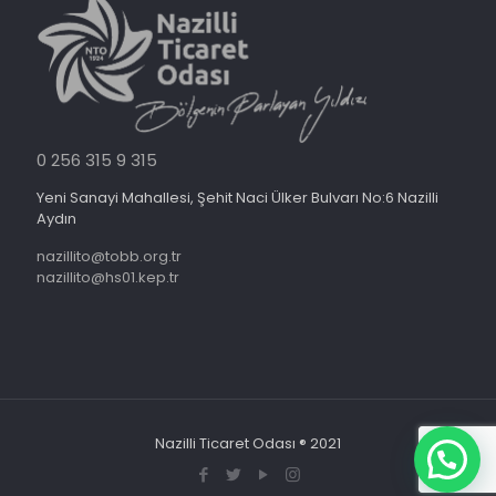
0 256 315 9 315
Yeni Sanayi Mahallesi, Şehit Naci Ülker Bulvarı No:6 Nazilli
Aydın
nazillito@tobb.org.tr
nazillito@hs01.kep.tr
Nazilli Ticaret Odası ® 2021