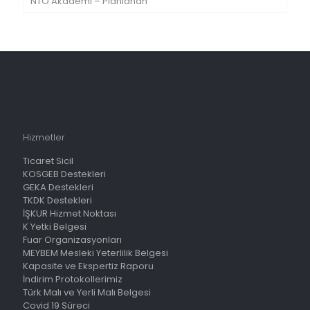
NTO Akademi – Planlanan
Hizmetler
Ticaret Sicil
KOSGEB Destekleri
GEKA Destekleri
TKDK Destekleri
İŞKUR Hizmet Noktası
K Yetki Belgesi
Fuar Organizasyonları
MEYBEM Mesleki Yeterlilik Belgesi
Kapasite ve Ekspertiz Raporu
İndirim Protokollerimiz
Türk Malı ve Yerli Malı Belgesi
Covid 19 Süreci