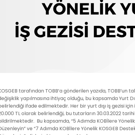
KOSGEB tarafından TOBB’a gönderilen yazıda, TOBB’un tale
değişiklik yapılmasına ihtiyaç olduğu, bu kapsamda Yurt Dışı
belirlendiği ifade edilmektedir. Her bir yurt dışı iş gezisi i
20.000 TL olarak belirlendiği, bu tutarların 30.03.2022 tari
bildirilmektedir. Bu kapsamda, “5 Adımda KOBİlere Yönelik
Düzenleyin” ve “7 Adımda KOBİlere Yönelik KOSGEB Destekli Y