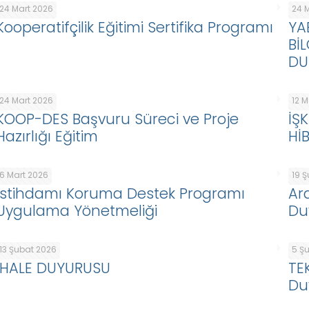
24 Mart 2026
24 
Kooperatifçilik Eğitimi Sertifika Programı
YA
Bİ
DU
24 Mart 2026
12 
KOOP-DES Başvuru Süreci ve Proje
İŞ
Hazırlığı Eğitim
Hİ
6 Mart 2026
19 
İstihdamı Koruma Destek Programı
Ar
Uygulama Yönetmeliği
Du
13 Şubat 2026
5 Ş
İHALE DUYURUSU
TE
Du