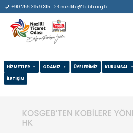
+90 256 315 9 315
nazillito@tobb.org.tr
HİZMETLER
ODAMIZ
ÜYELERİMİZ
KURUMSAL
İLETİŞİM
KOSGEB’TEN KOBİLERE YÖNEL
HK