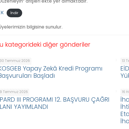
Düzenleyin” afişleri ekte yer almaktadır.
EK
İndir
Üyelerimizin bilgisine sunulur.
u kategorideki diğer gönderiler
30 Temmuz 2026
13 
KOSGEB Yapay Zekâ Kredi Programı
Eİ
Başvuruları Başladı
Yü
9 Temmuz 2026
16 
IPARD III PROGRAMI 12. BAŞVURU ÇAĞRI
İha
İLANI YAYIMLANDI
İht
Eta
İha