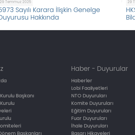
29 Temmuz 2025
29 
5973 Sayılı Karara İlişkin Genelge
HK
Duyurusu Hakkında
Bil
z
Haber - Duyurular
zda
Haberler
Lobi Faaliyetleri
Kurulu Başkanı
NTO Duyuruları
Kurulu
Komite Duyuruları
eleri
Eğitim Duyuruları
Kurulu
Fuar Duyuruları
omiteleri
İhale Duyuruları
Dönem Başkanları
Başarı Hikayeleri