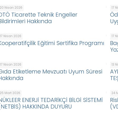
20 Nisan 2026
17 
DTÖ Ticarette Teknik Engeller
Öd
Bildirimleri Hakkında
Uy
17 Nisan 2026
17 
Kooperatifçilik Eğitimi Sertifika Programı
Ba
Ya
17 Nisan 2026
13 
Gıda Etiketleme Mevzuatı Uyum Süresi
AY
Hakkında
TE
25 Mart 2026
24 
NÜKLEER ENERJİ TEDARİKÇİ BİLGİ SİSTEMİ
Ris
(NETBİS) HAKKINDA DUYURU
(V