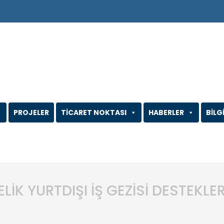
PROJELER
TİCARET NOKTASI
HABERLER
BİLG
İK YURTDIŞI İŞ GEZİSİ DESTEKLER