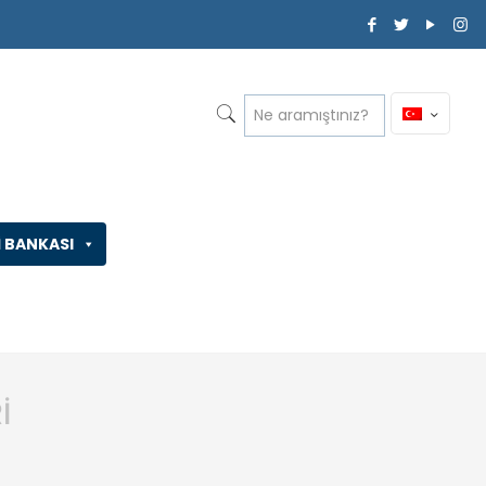
İ BANKASI
İ