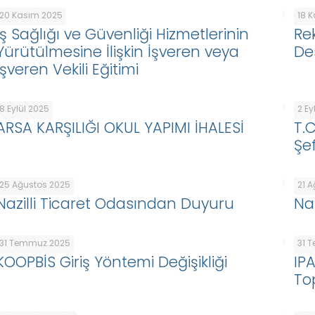
20 Kasım 2025
18 
İş Sağlığı ve Güvenliği Hizmetlerinin
Re
Yürütülmesine İlişkin İşveren veya
De
İşveren Vekili Eğitimi
8 Eylül 2025
2 Ey
ARSA KARŞILIĞI OKUL YAPIMI İHALESİ
T.
Şef
25 Ağustos 2025
21 
Nazilli Ticaret Odasından Duyuru
Na
31 Temmuz 2025
31 
KOOPBİS Giriş Yöntemi Değişikliği
IP
To