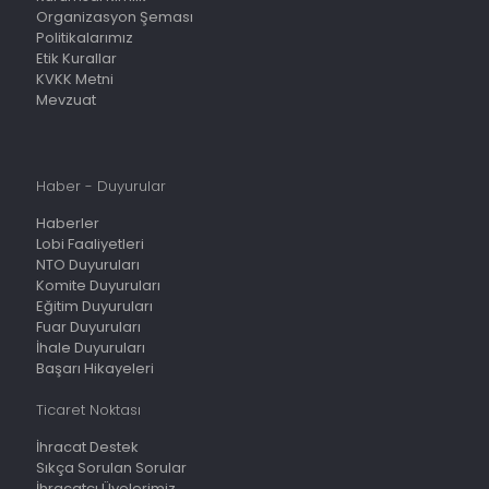
Organizasyon Şeması
Politikalarımız
Etik Kurallar
KVKK Metni
Mevzuat
Haber - Duyurular
Haberler
Lobi Faaliyetleri
NTO Duyuruları
Komite Duyuruları
Eğitim Duyuruları
Fuar Duyuruları
İhale Duyuruları
Başarı Hikayeleri
Ticaret Noktası
İhracat Destek
Sıkça Sorulan Sorular
İhracatçı Üyelerimiz