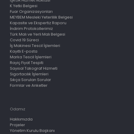
İŞKUR Hizmet Noktası
K Yetki Belgesi
Fuar Organizasyonları
MEYBEM Mesleki Yeterlilik Belgesi
Kapasite ve Ekspertiz Raporu
İndirim Protokollerimiz
Türk Malı ve Yerli Malı Belgesi
Covid 19 Süreci
İş Makinesi Tescil İşlemleri
Kayıtlı E-posta
Marka Tescil İşlemleri
Rayiç Fiyat Tespiti
Sayısal Takograf Hizmeti
Sigortacılık İşlemleri
Sıkça Sorulan Sorular
Formlar ve Anketler
Odamız
Hakkımızda
Projeler
Yönetim Kurulu Başkanı