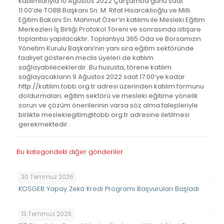
katılımlarıyla 10 Ağustos 2022 Çarşamba günü saat
11:00’de TOBB Başkanı Sn. M. Rifat Hisarcıklıoğlu ve Milli
Eğitim Bakanı Sn. Mahmut Özer’in katılımı ile Mesleki Eğitim
Merkezleri İş Birliği Protokol Töreni ve sonrasında istişare
toplantısı yapılacaktır. Toplantıya 365 Oda ve Borsamızın
Yönetim Kurulu Başkanı’nın yanı sıra eğitim sektöründe
faaliyet gösteren meclis üyeleri de katılım
sağlayabileceklerdir. Bu hususta, törene katılım
sağlayacakların 9 Ağustos 2022 saat 17:00’ye kadar
http://katilim.tobb.org.tr adresi üzerinden katılım formunu
doldurmaları; eğitim sektörü ve mesleki eğitime yönelik
sorun ve çözüm önerilerinin varsa söz alma talepleriyle
birlikte meslekiegitim@tobb.org.tr adresine iletilmesi
gerekmektedir.
Bu kategorideki diğer gönderiler
30 Temmuz 2026
KOSGEB Yapay Zekâ Kredi Programı Başvuruları Başladı
13 Temmuz 2026