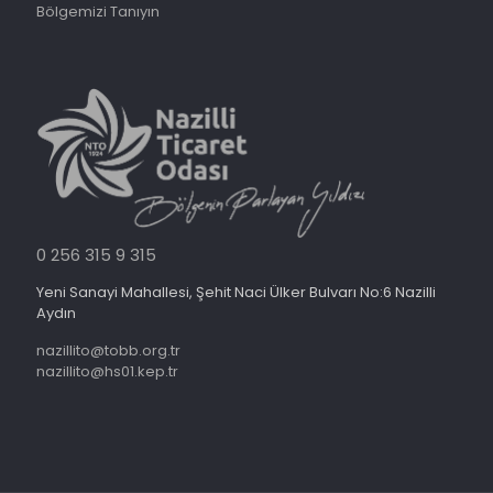
Bölgemizi Tanıyın
0 256 315 9 315
Yeni Sanayi Mahallesi, Şehit Naci Ülker Bulvarı No:6 Nazilli
Aydın
nazillito@tobb.org.tr
nazillito@hs01.kep.tr