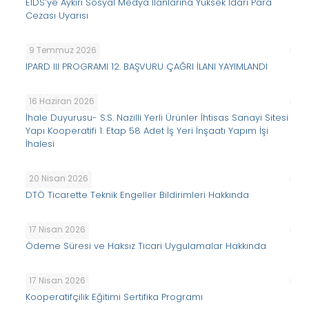
EİDS’ye Aykırı Sosyal Medya İlanlarına Yüksek İdari Para
Cezası Uyarısı
9 Temmuz 2026
IPARD III PROGRAMI 12. BAŞVURU ÇAĞRI İLANI YAYIMLANDI
16 Haziran 2026
İhale Duyurusu- S.S. Nazilli Yerli Ürünler İhtisas Sanayi Sitesi
Yapı Kooperatifi 1. Etap 58 Adet İş Yeri İnşaatı Yapım İşi
İhalesi
20 Nisan 2026
DTÖ Ticarette Teknik Engeller Bildirimleri Hakkında
17 Nisan 2026
Ödeme Süresi ve Haksız Ticari Uygulamalar Hakkında
17 Nisan 2026
Kooperatifçilik Eğitimi Sertifika Programı