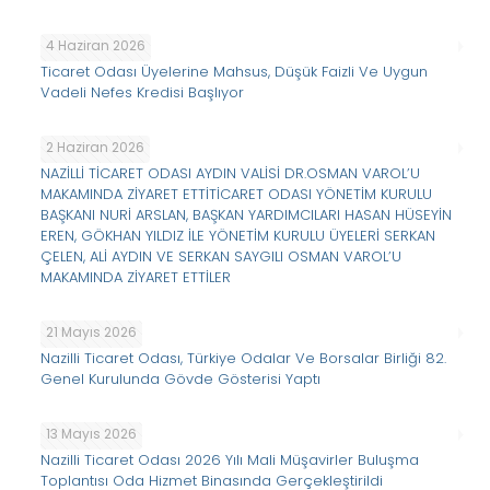
4 Haziran 2026
Ticaret Odası Üyelerine Mahsus, Düşük Faizli Ve Uygun
Vadeli Nefes Kredisi Başlıyor
2 Haziran 2026
NAZİLLİ TİCARET ODASI AYDIN VALİSİ DR.OSMAN VAROL’U
MAKAMINDA ZİYARET ETTİTİCARET ODASI YÖNETİM KURULU
BAŞKANI NURİ ARSLAN, BAŞKAN YARDIMCILARI HASAN HÜSEYİN
EREN, GÖKHAN YILDIZ İLE YÖNETİM KURULU ÜYELERİ SERKAN
ÇELEN, ALİ AYDIN VE SERKAN SAYGILI OSMAN VAROL’U
MAKAMINDA ZİYARET ETTİLER
21 Mayıs 2026
Nazilli Ticaret Odası, Türkiye Odalar Ve Borsalar Birliği 82.
Genel Kurulunda Gövde Gösterisi Yaptı
13 Mayıs 2026
Nazilli Ticaret Odası 2026 Yılı Mali Müşavirler Buluşma
Toplantısı Oda Hizmet Binasında Gerçekleştirildi