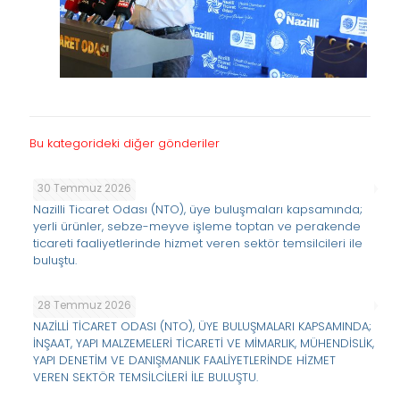
Bu kategorideki diğer gönderiler
30 Temmuz 2026
Nazilli Ticaret Odası (NTO), üye buluşmaları kapsamında;
yerli ürünler, sebze-meyve işleme toptan ve perakende
ticareti faaliyetlerinde hizmet veren sektör temsilcileri ile
buluştu.
28 Temmuz 2026
NAZİLLİ TİCARET ODASI (NTO), ÜYE BULUŞMALARI KAPSAMINDA;
İNŞAAT, YAPI MALZEMELERİ TİCARETİ VE MİMARLIK, MÜHENDİSLİK,
YAPI DENETİM VE DANIŞMANLIK FAALİYETLERİNDE HİZMET
VEREN SEKTÖR TEMSİLCİLERİ İLE BULUŞTU.