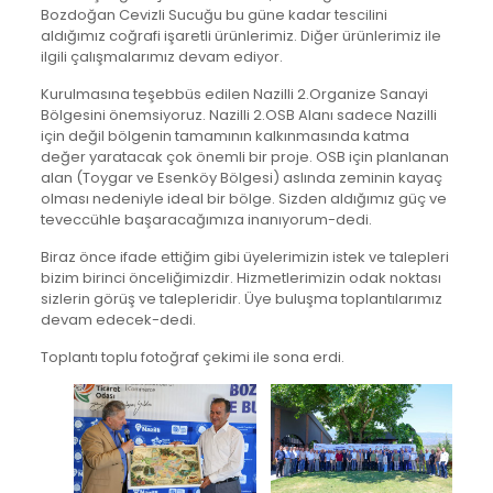
Bozdoğan Cevizli Sucuğu bu güne kadar tescilini
aldığımız coğrafi işaretli ürünlerimiz. Diğer ürünlerimiz ile
ilgili çalışmalarımız devam ediyor.
Kurulmasına teşebbüs edilen Nazilli 2.Organize Sanayi
Bölgesini önemsiyoruz. Nazilli 2.OSB Alanı sadece Nazilli
için değil bölgenin tamamının kalkınmasında katma
değer yaratacak çok önemli bir proje. OSB için planlanan
alan (Toygar ve Esenköy Bölgesi) aslında zeminin kayaç
olması nedeniyle ideal bir bölge. Sizden aldığımız güç ve
teveccühle başaracağımıza inanıyorum-dedi.
Biraz önce ifade ettiğim gibi üyelerimizin istek ve talepleri
bizim birinci önceliğimizdir. Hizmetlerimizin odak noktası
sizlerin görüş ve talepleridir. Üye buluşma toplantılarımız
devam edecek-dedi.
Toplantı toplu fotoğraf çekimi ile sona erdi.