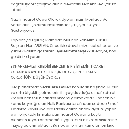
coğrafi işaret çalışmalarının devamını temenni ediyorum
-dedi.
Nazilli Ticaret Odası Olarak Üyelerimizin Menfaati Ve
Sorunların Çözümü Noktasında Çalışıyor, Gayret
Gösteriyoruz
Toplantıyla ilgili açıklamada bulunan Yönetim Kurulu
Başkanı Nuri ARSLAN; öncelikle davetimize icabet eden ve
yüksek katılım gösteren üyelerimize teşekkür ediyor, hoş
geldiniz diyorum.
ESNAF KEFALET KREDİSİ BENZERİ BİR SİSTEMİN TİCARET
ODASINA KAYITLI ÜYELER İÇİN DE GEÇERLİ OLMASI
GEREKTİĞİNİ DÜŞÜNÜYORUZ
Her platformda yetkililere iletilen konuların başında; küçük
ve orta ölçekli işletmelerin ihtiyaç duyduğu esnaf kefalet
kredisi benzeri bir finans sistemi gelmektedir. Esasen bir
kamu kaynağı olan Halk Bankası tarafından sadece Esnaf
Odasına kayıtlı üyelere tahsis edilen ancak aynı işi yapan,
aynı ölçekteki firmalardan Ticaret Odasına kayıtlı
olanların faydalanamadığı uygun faizli bir kredi sistemine
ihtiyaç bulunmaktadır. Bu nedenle mümkün olan en kısa