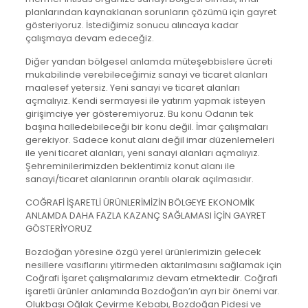
planlarından kaynaklanan sorunların çözümü için gayret
gösteriyoruz. İstediğimiz sonucu alıncaya kadar
çalışmaya devam edeceğiz.
Diğer yandan bölgesel anlamda müteşebbislere ücreti
mukabilinde verebileceğimiz sanayi ve ticaret alanları
maalesef yetersiz. Yeni sanayi ve ticaret alanları
açmalıyız. Kendi sermayesi ile yatırım yapmak isteyen
girişimciye yer gösteremiyoruz. Bu konu Odanın tek
başına halledebileceği bir konu değil. İmar çalışmaları
gerekiyor. Sadece konut alanı değil imar düzenlemeleri
ile yeni ticaret alanları, yeni sanayi alanları açmalıyız.
Şehreminilerimizden beklentimiz konut alanı ile
sanayi/ticaret alanlarının orantılı olarak açılmasıdır.
COĞRAFİ İŞARETLİ ÜRÜNLERİMİZİN BÖLGEYE EKONOMİK
ANLAMDA DAHA FAZLA KAZANÇ SAĞLAMASI İÇİN GAYRET
GÖSTERİYORUZ
Bozdoğan yöresine özgü yerel ürünlerimizin gelecek
nesillere vasıflarını yitirmeden aktarılmasını sağlamak için
Coğrafi İşaret çalışmalarımız devam etmektedir. Coğrafi
işaretli ürünler anlamında Bozdoğan’ın ayrı bir önemi var.
Olukbaşı Oğlak Çevirme Kebabı, Bozdoğan Pidesi ve