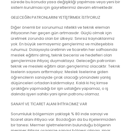
sürede bu konuda yasa değişikliği yapılması veya yeni bir
sistem kurulması için gayretlerimiz devam etmektedir.
GELECEĞİN PATRONLARINI YETİŞTİRMEK İSTİYORUZ
Diğer önemli bir sorunumuz nitelikli ve teknik eleman
ihtiyacının her geçen gün artmasıdır. Güçlü olmak için
üretmek zorunda olan bir ülkeyiz. Sınırsız kaynaklarımız
yok. En büyük sermayemiz gençlerimiz ve müteşebbis
ruhumuz. Dolayısıyla üretimin ve ticaretin her safhasında
meslek eğitimi almış, teknik becerisi ve hedefleri olan
gençlerimize ihtiyaç duymaktayız. Geleceğin patronları
teknik ve mesleki eğitim alan gençlerimiz olacaktır. Teknik
liselerin sayısını arttırmalıyız. Meslek liselerine giden
öğrencilerin sanayide çırak olacağı yönündeki yanlış
düşünceleri ortadan kaldırmalıyız. Kaldı ki hiç kimse
çıraklığını yapmadığı bir işin ustalığını yapamaz, o iş
dalında işyeri sahibi yani işinin patronu olamaz.
SANAYİ VE TİCARET ALANI İHTİYACIMIZ VAR
Sorumluluk bölgemizin yaklaşık % 80 inde sanayi ve
ticaret alanı ihtiyacı var. Bozdoğan da bu ilçelerimizden
bir tanesi. Mermer işletmelerinin bulunduğu bölgenin
mermer ihtisas organize sanayi bölgesi olması, imar