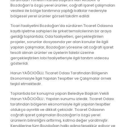
Bozdoğan’a özgü yerel ürünler, coğrafi işaret çalışmaları
vesilesi ile bölge tanıtımına yaptığı katkılar nedeniyle
bölgesel yerel ürünler görseli takdim edildi
Ticari faaliyetini Bozdoğan’da sürdüren Ticaret Odasına
kayıtlı işletme sahipleri ile şirket temsilcilerinin bir araya
geldiği toplantıda; Oda faaliyetleri, gerçekleştirilen
projeler, sorunlar dosyasında yer alan konular ile ilgili
yapılan çalışmalar, Bozdoğan yöresine ait coğrafi işaret
tescili alınan ürünler ve üyelerin talebi üzerine
gerçekleştirilen lobi faaliyetleriyle ilgili tanıtım videosu
gösterildi.
Harun YAĞCIOĞLU; Ticaret Odası Tarafından Bölgenin
Ekonomisiyle İlgili Yapılan Tespitler ve Çalışmalar örnek
teşkil etmektedir.
Toplantıda bir konuşma yapan Belediye Başkan Vekili
Harun YAĞCIOĞLU ; Yapılan sunumu izledik. Ticaret Odası
tarafından bölgenin ekonomisiyle ilgili yapılan tespitler
oldukça ayrıntılı ve dikkat çekicidir. Ticaret Odasının
coğrafi işaret çalışmaları Bozdoğan’a özgü yerel
ürünlerin bilinirliğini arttırmış, katma değer yaratmıştır.
Kendilerine tüm Bozdoğan halkı adına teşekkür ediyor ve