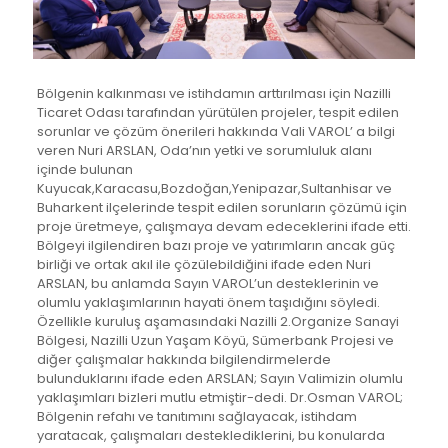
Bölgenin kalkınması ve istihdamın arttırılması için Nazilli
Ticaret Odası tarafından yürütülen projeler, tespit edilen
sorunlar ve çözüm önerileri hakkında Vali VAROL’ a bilgi
veren Nuri ARSLAN, Oda’nın yetki ve sorumluluk alanı
içinde bulunan
Kuyucak,Karacasu,Bozdoğan,Yenipazar,Sultanhisar ve
Buharkent ilçelerinde tespit edilen sorunların çözümü için
proje üretmeye, çalışmaya devam edeceklerini ifade etti.
Bölgeyi ilgilendiren bazı proje ve yatırımların ancak güç
birliği ve ortak akıl ile çözülebildiğini ifade eden Nuri
ARSLAN, bu anlamda Sayın VAROL’un desteklerinin ve
olumlu yaklaşımlarının hayati önem taşıdığını söyledi.
Özellikle kuruluş aşamasındaki Nazilli 2.Organize Sanayi
Bölgesi, Nazilli Uzun Yaşam Köyü, Sümerbank Projesi ve
diğer çalışmalar hakkında bilgilendirmelerde
bulunduklarını ifade eden ARSLAN; Sayın Valimizin olumlu
yaklaşımları bizleri mutlu etmiştir-dedi. Dr.Osman VAROL;
Bölgenin refahı ve tanıtımını sağlayacak, istihdam
yaratacak, çalışmaları desteklediklerini, bu konularda