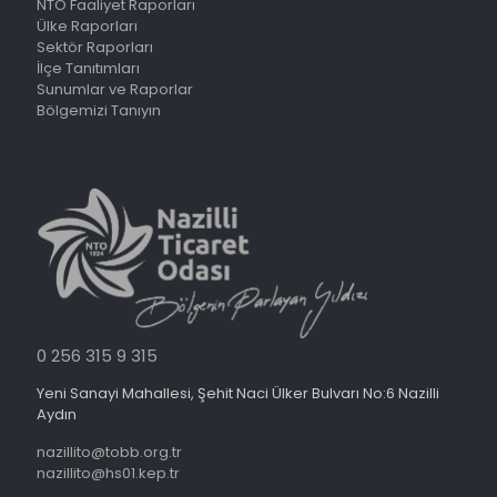
NTO Faaliyet Raporları
Ülke Raporları
Sektör Raporları
İlçe Tanıtımları
Sunumlar ve Raporlar
Bölgemizi Tanıyın
0 256 315 9 315
Yeni Sanayi Mahallesi, Şehit Naci Ülker Bulvarı No:6 Nazilli
Aydın
nazillito@tobb.org.tr
nazillito@hs01.kep.tr