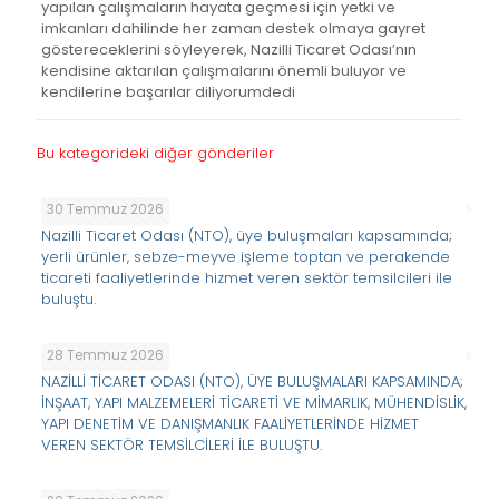
yapılan çalışmaların hayata geçmesi için yetki ve
imkanları dahilinde her zaman destek olmaya gayret
göstereceklerini söyleyerek, Nazilli Ticaret Odası’nın
kendisine aktarılan çalışmalarını önemli buluyor ve
kendilerine başarılar diliyorumdedi
Bu kategorideki diğer gönderiler
30 Temmuz 2026
Nazilli Ticaret Odası (NTO), üye buluşmaları kapsamında;
yerli ürünler, sebze-meyve işleme toptan ve perakende
ticareti faaliyetlerinde hizmet veren sektör temsilcileri ile
buluştu.
28 Temmuz 2026
NAZİLLİ TİCARET ODASI (NTO), ÜYE BULUŞMALARI KAPSAMINDA;
İNŞAAT, YAPI MALZEMELERİ TİCARETİ VE MİMARLIK, MÜHENDİSLİK,
YAPI DENETİM VE DANIŞMANLIK FAALİYETLERİNDE HİZMET
VEREN SEKTÖR TEMSİLCİLERİ İLE BULUŞTU.