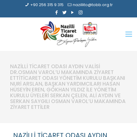
+90 256 315 9 315
nazillito@tobb.org.tr
NAZİLLİ TİCARET ODASI AYDIN VALİSİ
DR.OSMAN VAROL’U MAKAMINDA ZİYARET
ETTİTİCARET ODASI YÖNETİM KURULU BAŞKANI
NURİ ARSLAN, BAŞKAN YARDIMCILARI HASAN
HÜSEYİN EREN, GÖKHAN YILDIZ İLE YÖNETİM
KURULU ÜYELERİ SERKAN ÇELEN, ALİ AYDIN VE
SERKAN SAYGILI OSMAN VAROL’U MAKAMINDA
ZİYARET ETTİLER
NAZİLLİ TİCARET ODASI AYDIN