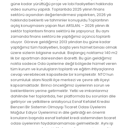
güne kadar yürüttüğü proje ve lobi faaliyetleri hakkında
video sunumu yapıldı. Toplantıda 2025 yılının finans
sektörü açısından değerlendirmesi yapılırken, 2026 yılı
hakkında beklenti ve tahminler konuşuldu.Toplantının
açılış konuşmasını yapan Nuri ARSLAN; – 2026 yılının ilk
sektör toplantısını finans sektörü ile yapıyoruz. Bu aynı
zamanda finans sektörü ile yaptığımız üçüncü toplantı
oluyor. Göreve geldiğimiz 2013 yılından bu güne kadar
yaptığımız tüm faaliyetleri, başta yeni hizmet binası olmak
üzere sizlerin bilgisine sunduk. Başlangıç noktamız 140 m2
lik bir apartman dairesinden ibaretti. Bu gün geldiğimiz
nokta sadece Oda üyelerine değil bölgede hizmet veren
tüm kurum ve kuruluşların toplantı ve eğitim ihtiyaçlarına
cevap verebilecek kapasitede bir komplekstir. NTO’nun
sorumluluk alanı Nazilli ilçe merkezi ve çevre altı ilçeyi
kapsamaktadır. Birinci önceliğimiz üyelerinin sorun ve
beklentilerini yerine getirmektir. Yetki ve imkanlarımız
dahilinde her toplantıda, her platformda bu sorunları dile
getiriyor ve yetkililere anlatıyoruz.Esnaf Kefalet Kredisi
Benzeri Bir Sistemin Olmayışı Ticaret Odası Üyelerini
Mağdur Ediyor Üyelerimiz in dile getirdiği en önemli
konuların başında esnaf kefalet kredi sisteminden ticaret
odası üyelerinin faydalanamaması gelmektedir. Aynı işi