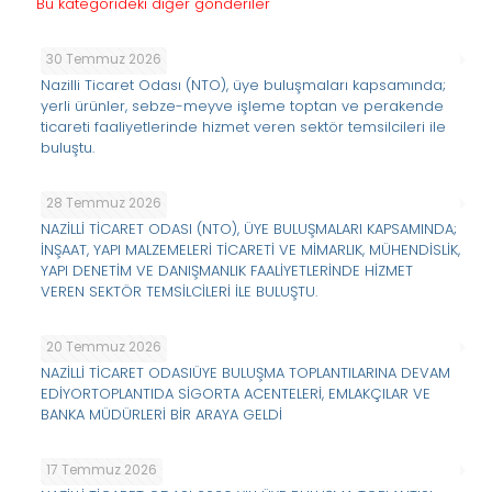
Bu kategorideki diğer gönderiler
30 Temmuz 2026
Nazilli Ticaret Odası (NTO), üye buluşmaları kapsamında;
yerli ürünler, sebze-meyve işleme toptan ve perakende
ticareti faaliyetlerinde hizmet veren sektör temsilcileri ile
buluştu.
28 Temmuz 2026
NAZİLLİ TİCARET ODASI (NTO), ÜYE BULUŞMALARI KAPSAMINDA;
İNŞAAT, YAPI MALZEMELERİ TİCARETİ VE MİMARLIK, MÜHENDİSLİK,
YAPI DENETİM VE DANIŞMANLIK FAALİYETLERİNDE HİZMET
VEREN SEKTÖR TEMSİLCİLERİ İLE BULUŞTU.
20 Temmuz 2026
NAZİLLİ TİCARET ODASIÜYE BULUŞMA TOPLANTILARINA DEVAM
EDİYORTOPLANTIDA SİGORTA ACENTELERİ, EMLAKÇILAR VE
BANKA MÜDÜRLERİ BİR ARAYA GELDİ
17 Temmuz 2026