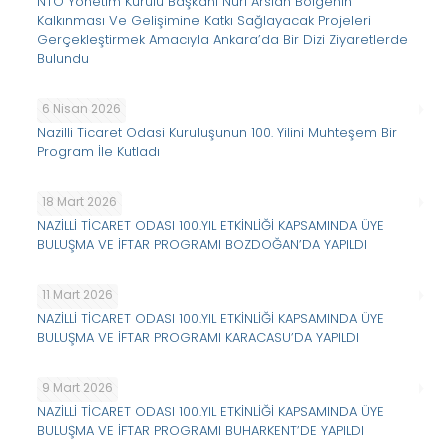
NTO Yönetim Kurulu Başkanı Nuri Arslan Bölgenin
Kalkınması Ve Gelişimine Katkı Sağlayacak Projeleri
Gerçekleştirmek Amacıyla Ankara’da Bir Dizi Ziyaretlerde
Bulundu
6 Nisan 2026
Nazilli Ticaret Odasi Kuruluşunun 100. Yilini Muhteşem Bir
Program İle Kutladı
18 Mart 2026
NAZİLLİ TİCARET ODASI 100.YIL ETKİNLİĞİ KAPSAMINDA ÜYE
BULUŞMA VE İFTAR PROGRAMI BOZDOĞAN’DA YAPILDI
11 Mart 2026
NAZİLLİ TİCARET ODASI 100.YIL ETKİNLİĞİ KAPSAMINDA ÜYE
BULUŞMA VE İFTAR PROGRAMI KARACASU’DA YAPILDI
9 Mart 2026
NAZİLLİ TİCARET ODASI 100.YIL ETKİNLİĞİ KAPSAMINDA ÜYE
BULUŞMA VE İFTAR PROGRAMI BUHARKENT’DE YAPILDI