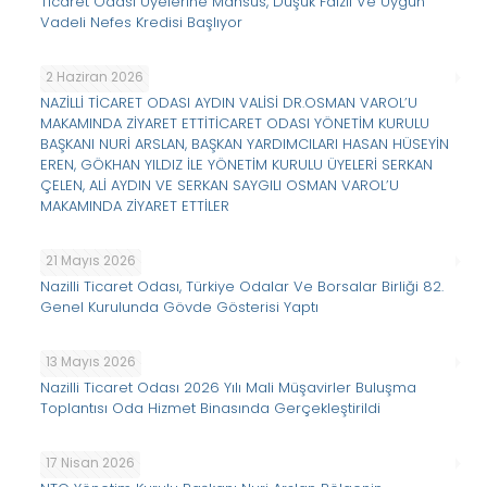
Ticaret Odası Üyelerine Mahsus, Düşük Faizli Ve Uygun
Vadeli Nefes Kredisi Başlıyor
2 Haziran 2026
NAZİLLİ TİCARET ODASI AYDIN VALİSİ DR.OSMAN VAROL’U
MAKAMINDA ZİYARET ETTİTİCARET ODASI YÖNETİM KURULU
BAŞKANI NURİ ARSLAN, BAŞKAN YARDIMCILARI HASAN HÜSEYİN
EREN, GÖKHAN YILDIZ İLE YÖNETİM KURULU ÜYELERİ SERKAN
ÇELEN, ALİ AYDIN VE SERKAN SAYGILI OSMAN VAROL’U
MAKAMINDA ZİYARET ETTİLER
21 Mayıs 2026
Nazilli Ticaret Odası, Türkiye Odalar Ve Borsalar Birliği 82.
Genel Kurulunda Gövde Gösterisi Yaptı
13 Mayıs 2026
Nazilli Ticaret Odası 2026 Yılı Mali Müşavirler Buluşma
Toplantısı Oda Hizmet Binasında Gerçekleştirildi
17 Nisan 2026