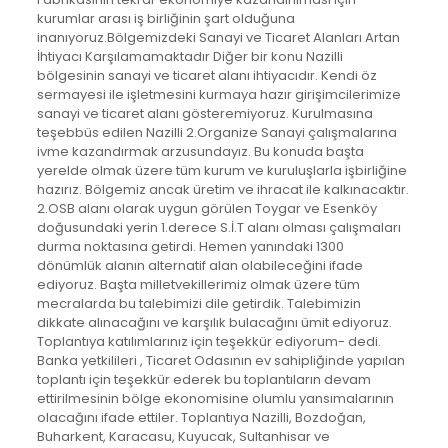
kurumlar arası iş birliğinin şart olduğuna
inanıyoruz.Bölgemizdeki Sanayi ve Ticaret Alanları Artan
İhtiyacı Karşılamamaktadır Diğer bir konu Nazilli
bölgesinin sanayi ve ticaret alanı ihtiyacıdır. Kendi öz
sermayesi ile işletmesini kurmaya hazır girişimcilerimize
sanayi ve ticaret alanı gösteremiyoruz. Kurulmasına
teşebbüs edilen Nazilli 2.Organize Sanayi çalışmalarına
ivme kazandırmak arzusundayız. Bu konuda başta
yerelde olmak üzere tüm kurum ve kuruluşlarla işbirliğine
hazırız. Bölgemiz ancak üretim ve ihracat ile kalkınacaktır.
2.OSB alanı olarak uygun görülen Toygar ve Esenköy
doğusundaki yerin 1.derece S.İ.T alanı olması çalışmaları
durma noktasına getirdi. Hemen yanındaki 1300
dönümlük alanın alternatif alan olabileceğini ifade
ediyoruz. Başta milletvekillerimiz olmak üzere tüm
mecralarda bu talebimizi dile getirdik. Talebimizin
dikkate alınacağını ve karşılık bulacağını ümit ediyoruz.
Toplantıya katılımlarınız için teşekkür ediyorum- dedi.
Banka yetkilileri , Ticaret Odasının ev sahipliğinde yapılan
toplantı için teşekkür ederek bu toplantıların devam
ettirilmesinin bölge ekonomisine olumlu yansımalarının
olacağını ifade ettiler. Toplantıya Nazilli, Bozdoğan,
Buharkent, Karacasu, Kuyucak, Sultanhisar ve