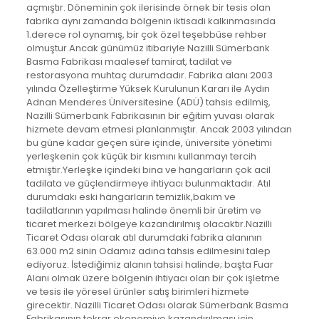
açmıştır. Döneminin çok ilerisinde örnek bir tesis olan
fabrika aynı zamanda bölgenin iktisadi kalkınmasında
1.derece rol oynamış, bir çok özel teşebbüse rehber
olmuştur.Ancak günümüz itibariyle Nazilli Sümerbank
Basma Fabrikası maalesef tamirat, tadilat ve
restorasyona muhtaç durumdadır. Fabrika alanı 2003
yılında Özelleştirme Yüksek Kurulunun Kararı ile Aydın
Adnan Menderes Üniversitesine (ADÜ) tahsis edilmiş,
Nazilli Sümerbank Fabrikasının bir eğitim yuvası olarak
hizmete devam etmesi planlanmıştır. Ancak 2003 yılından
bu güne kadar geçen süre içinde, üniversite yönetimi
yerleşkenin çok küçük bir kısmını kullanmayı tercih
etmiştir.Yerleşke içindeki bina ve hangarların çok acil
tadilata ve güçlendirmeye ihtiyacı bulunmaktadır. Atıl
durumdakı eski hangarların temizlik,bakım ve
tadilatlarının yapılması halinde önemli bir üretim ve
ticaret merkezi bölgeye kazandırılmış olacaktır.Nazilli
Ticaret Odası olarak atıl durumdaki fabrika alanının
63.000 m2 sinin Odamız adına tahsis edilmesini talep
ediyoruz. İstediğimiz alanın tahsisi halinde; başta Fuar
Alanı olmak üzere bölgenin ihtiyacı olan bir çok işletme
ve tesis ile yöresel ürünler satış birimleri hizmete
girecektir. Nazilli Ticaret Odası olarak Sümerbank Basma
Fabrikasının tekrar ekonomiye kazandırılması için