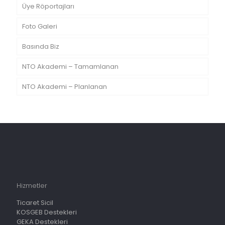
Üye Röportajları
Foto Galeri
Basında Biz
NTO Akademi – Tamamlanan
NTO Akademi – Planlanan
Hizmetler
Ticaret Sicil
KOSGEB Destekleri
GEKA Destekleri