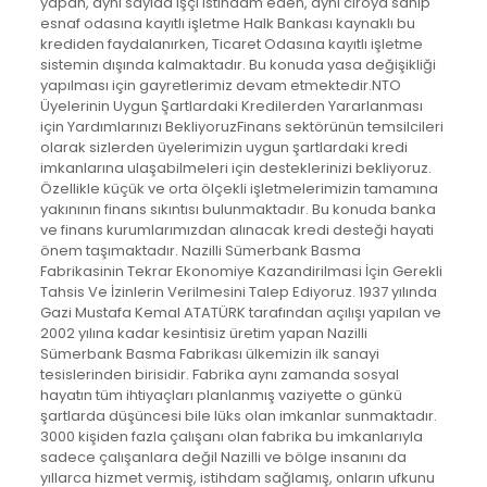
yapan, aynı sayıda işçi istihdam eden, aynı ciroya sahip
esnaf odasına kayıtlı işletme Halk Bankası kaynaklı bu
krediden faydalanırken, Ticaret Odasına kayıtlı işletme
sistemin dışında kalmaktadır. Bu konuda yasa değişikliği
yapılması için gayretlerimiz devam etmektedir.NTO
Üyelerinin Uygun Şartlardaki Kredilerden Yararlanması
için Yardımlarınızı BekliyoruzFinans sektörünün temsilcileri
olarak sizlerden üyelerimizin uygun şartlardaki kredi
imkanlarına ulaşabilmeleri için desteklerinizi bekliyoruz.
Özellikle küçük ve orta ölçekli işletmelerimizin tamamına
yakınının finans sıkıntısı bulunmaktadır. Bu konuda banka
ve finans kurumlarımızdan alınacak kredi desteği hayati
önem taşımaktadır. Nazilli Sümerbank Basma
Fabrikasinin Tekrar Ekonomiye Kazandirilmasi İçin Gerekli
Tahsis Ve İzinlerin Verilmesini Talep Ediyoruz. 1937 yılında
Gazi Mustafa Kemal ATATÜRK tarafından açılışı yapılan ve
2002 yılına kadar kesintisiz üretim yapan Nazilli
Sümerbank Basma Fabrikası ülkemizin ilk sanayi
tesislerinden birisidir. Fabrika aynı zamanda sosyal
hayatın tüm ihtiyaçları planlanmış vaziyette o günkü
şartlarda düşüncesi bile lüks olan imkanlar sunmaktadır.
3000 kişiden fazla çalışanı olan fabrika bu imkanlarıyla
sadece çalışanlara değil Nazilli ve bölge insanını da
yıllarca hizmet vermiş, istihdam sağlamış, onların ufkunu