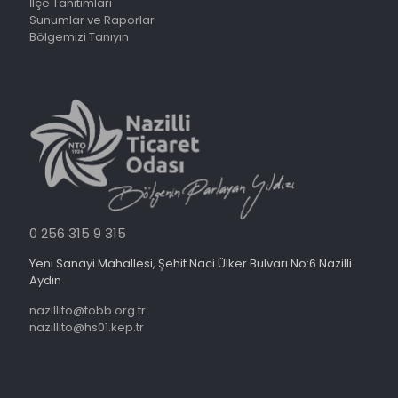
İlçe Tanıtımları
Sunumlar ve Raporlar
Bölgemizi Tanıyın
0 256 315 9 315
Yeni Sanayi Mahallesi, Şehit Naci Ülker Bulvarı No:6 Nazilli
Aydın
nazillito@tobb.org.tr
nazillito@hs01.kep.tr