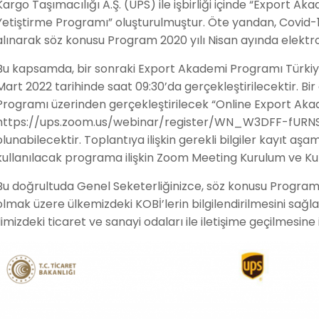
Kargo Taşımacılığı A.Ş. (UPS) ile işbirliği içinde “Export A
Yetiştirme Programı” oluşturulmuştur. Öte yandan, Covid
alınarak söz konusu Program 2020 yılı Nisan ayında elektr
Bu kapsamda, bir sonraki Export Akademi Programı Türkiye
Mart 2022 tarihinde saat 09:30’da gerçekleştirilecektir. B
Programı üzerinden gerçekleştirilecek “Online Export Ak
https://ups.zoom.us/webinar/register/WN_W3DFF-fURNSbb
olunabilecektir. Toplantıya ilişkin gerekli bilgiler kayıt aşa
kullanılacak programa ilişkin Zoom Meeting Kurulum ve Kull
Bu doğrultuda Genel Seketerliğinizce, söz konusu Programa 
olmak üzere ülkemizdeki KOBİ’lerin bilgilendirilmesini sağ
ilimizdeki ticaret ve sanayi odaları ile iletişime geçilmesin