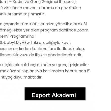
kademi – Kadın ve Genç Girişimci İhracatçı
-19 virüsünün mevcut durumu da göz önüne
onik ortama taşınmıştır.
 çapında tüm KOBİ’lerimize yönelik olarak 31
ir örneği ekte yer alan program dahilinde Zoom
ademi Programı”na
pbyLMyHEw linki aracılığıyla kayıt
masının ardından katılımcılara iletilecek olup,
anım Kılavuzu da ilişikte gönderilmektedir.
ilişkin olarak başta kadın ve genç girişimciler
lamak üzere toplantıya katılmaları konusunda 81
e ihtiyaç duyulmaktadır.