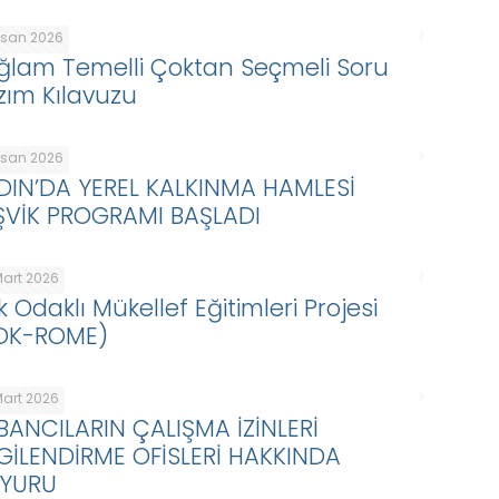
Nisan 2026
ğlam Temelli Çoktan Seçmeli Soru
zım Kılavuzu
Nisan 2026
DIN’DA YEREL KALKINMA HAMLESİ
ŞVİK PROGRAMI BAŞLADI
Mart 2026
k Odaklı Mükellef Eğitimleri Projesi
DK-ROME)
Mart 2026
BANCILARIN ÇALIŞMA İZİNLERİ
LGİLENDİRME OFİSLERİ HAKKINDA
YURU