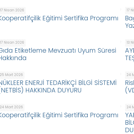
17 Nisan 2026
17 
Kooperatifçilik Eğitimi Sertifika Programı
Ba
Ya
17 Nisan 2026
13 
Gıda Etiketleme Mevzuatı Uyum Süresi
AY
Hakkında
TE
25 Mart 2026
24 
NÜKLEER ENERJİ TEDARİKÇİ BİLGİ SİSTEMİ
Ris
(NETBİS) HAKKINDA DUYURU
(V
24 Mart 2026
24 
Kooperatifçilik Eğitimi Sertifika Programı
YA
Bİ
DU