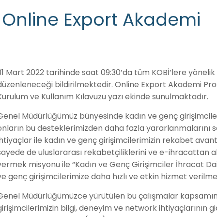
Online Export Akademi
31 Mart 2022 tarihinde saat 09:30’da tüm KOBİ’lere yöneli
düzenleneceği bildirilmektedir. Online Export Akademi Pr
Kurulum ve Kullanım Kılavuzu yazı ekinde sunulmaktadır.
Genel Müdürlüğümüz bünyesinde kadın ve genç girişimcileri
onların bu desteklerimizden daha fazla yararlanmalarını 
ihtiyaçlar ile kadın ve genç girişimcilerimizin rekabet avan
sayede de uluslararası rekabetçiliklerini ve e-ihracattan a
vermek misyonu ile “Kadın ve Genç Girişimciler İhracat Dai
ve genç girişimcilerimize daha hızlı ve etkin hizmet veril
Genel Müdürlüğümüzce yürütülen bu çalışmalar kapsamında
girişimcilerimizin bilgi, deneyim ve network ihtiyaçlarının