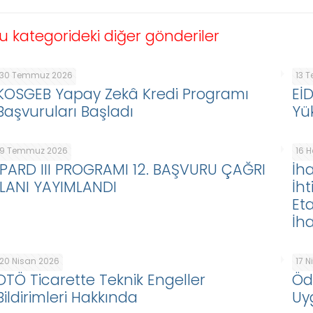
u kategorideki diğer gönderiler
30 Temmuz 2026
13 
KOSGEB Yapay Zekâ Kredi Programı
Eİ
Başvuruları Başladı
Yü
9 Temmuz 2026
16 
IPARD III PROGRAMI 12. BAŞVURU ÇAĞRI
İha
İLANI YAYIMLANDI
İht
Eta
İha
20 Nisan 2026
17 
DTÖ Ticarette Teknik Engeller
Öd
Bildirimleri Hakkında
Uy