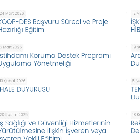
24 Mart 2026
12 
KOOP-DES Başvuru Süreci ve Proje
İŞ
Hazırlığı Eğitim
Hİ
6 Mart 2026
19 
İstihdamı Koruma Destek Programı
Ar
Uygulama Yönetmeliği
Du
13 Şubat 2026
5 Ş
İHALE DUYURUSU
TE
Du
20 Kasım 2025
18 
İş Sağlığı ve Güvenliği Hizmetlerinin
Re
Yürütülmesine İlişkin İşveren veya
De
İşveren Vekili Eğitimi