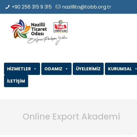
+90 256 315 9 315
nazillito@tobb.org.tr
HİZMETLER
ODAMIZ
ÜYELERİMİZ
KURUMSAL
İLETİŞİM
Online Export Akademi