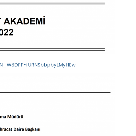
r/WN_W3DFF-fURNSbbpbyLMyHEw