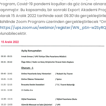
Program, Covid-19 pandemi koşulları da göz önüne alınara
taşınmıştır. Bu kapsamda, bir sonraki Export Akademi Pro
olarak 15 Aralık 2022 tarihinde saat 09.30’da gerçekleştiri
dahilinde Zoom Programı üzerinden gerçekleştirilecek “O
“
https://ups.zoom.us/webinar/register/WN_pSn-w2Sy
olunabilecektir.