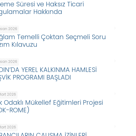
eme Süresi ve Haksız Ticari
gulamalar Hakkında
Nisan 2026
ğlam Temelli Çoktan Seçmeli Soru
zım Kılavuzu
Nisan 2026
DIN’DA YEREL KALKINMA HAMLESİ
ŞVİK PROGRAMI BAŞLADI
Mart 2026
k Odaklı Mükellef Eğitimleri Projesi
DK-ROME)
Mart 2026
BANCILARIN ÇALIŞMA İZİNLERİ