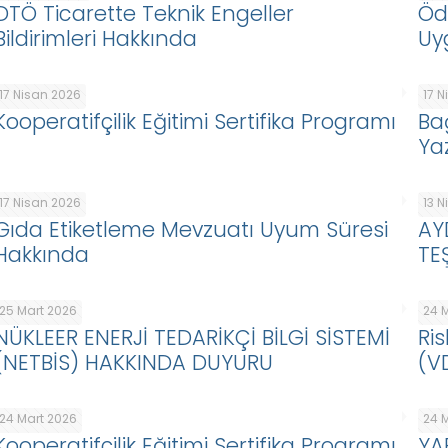
DTÖ Ticarette Teknik Engeller
Öd
Bildirimleri Hakkında
Uy
17 Nisan 2026
17 
Kooperatifçilik Eğitimi Sertifika Programı
Ba
Ya
17 Nisan 2026
13 
Gıda Etiketleme Mevzuatı Uyum Süresi
AY
Hakkında
TE
25 Mart 2026
24 
NÜKLEER ENERJİ TEDARİKÇİ BİLGİ SİSTEMİ
Ris
(NETBİS) HAKKINDA DUYURU
(V
24 Mart 2026
24 
Kooperatifçilik Eğitimi Sertifika Programı
YA