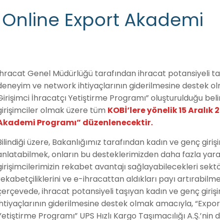
Online Export Akademi
İhracat Genel Müdürlüğü tarafından ihracat potansiyeli taşı
deneyim ve network ihtiyaçlarının giderilmesine destek 
Girişimci İhracatçı Yetiştirme Programı” oluşturulduğu bel
girişimciler olmak üzere tüm
KOBİ’lere yönelik 15 Aralık
Akademi Programı” düzenlenecektir.
Bilindiği üzere, Bakanlığımız tarafından kadın ve genç giriş
anlatabilmek, onların bu desteklerimizden daha fazla yar
girişimcilerimizin rekabet avantajı sağlayabilecekleri sekt
rekabetçiliklerini ve e-ihracattan aldıkları payı artırabi
çerçevede, ihracat potansiyeli taşıyan kadın ve genç giriş
ihtiyaçlarının giderilmesine destek olmak amacıyla, “Expo
Yetiştirme Programı” UPS Hızlı Kargo Taşımacılığı A.Ş.’nin 