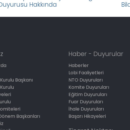
Duyurusu Hakkında
Bil
z
Haber - Duyurular
zda
Haberler
Lobi Faaliyetleri
Kurulu Başkanı
NTO Duyuruları
Kurulu
Komite Duyuruları
eleri
Eğitim Duyuruları
Kurulu
Fuar Duyuruları
omiteleri
İhale Duyuruları
Dönem Başkanları
Başarı Hikayeleri
iz