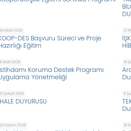
Bİ
DU
24 Mart 2026
12 
KOOP-DES Başvuru Süreci ve Proje
İŞ
Hazırlığı Eğitim
Hİ
6 Mart 2026
19 
İstihdamı Koruma Destek Programı
Ar
Uygulama Yönetmeliği
Du
13 Şubat 2026
5 Ş
İHALE DUYURUSU
TE
Du
20 Kasım 2025
18 