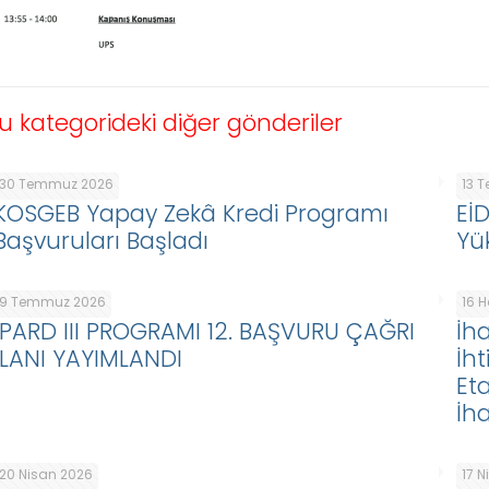
u kategorideki diğer gönderiler
30 Temmuz 2026
13 
KOSGEB Yapay Zekâ Kredi Programı
Eİ
Başvuruları Başladı
Yü
9 Temmuz 2026
16 
IPARD III PROGRAMI 12. BAŞVURU ÇAĞRI
İha
İLANI YAYIMLANDI
İht
Eta
İha
20 Nisan 2026
17 