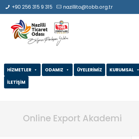
+90 256 315 9 315
nazillito@tobb.org.tr
HİZMETLER
ODAMIZ
ÜYELERİMİZ
KURUMSAL
İLETİŞİM
Online Export Akademi