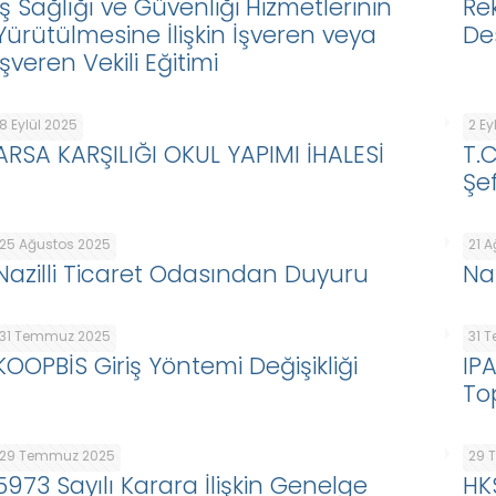
İş Sağlığı ve Güvenliği Hizmetlerinin
Re
Yürütülmesine İlişkin İşveren veya
De
İşveren Vekili Eğitimi
8 Eylül 2025
2 Ey
ARSA KARŞILIĞI OKUL YAPIMI İHALESİ
T.
Şef
25 Ağustos 2025
21 
Nazilli Ticaret Odasından Duyuru
Na
31 Temmuz 2025
31 
KOOPBİS Giriş Yöntemi Değişikliği
IP
To
29 Temmuz 2025
29 
5973 Sayılı Karara İlişkin Genelge
HK