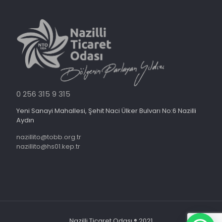
0 256 315 9 315
Yeni Sanayi Mahallesi, Şehit Naci Ülker Bulvarı No:6 Nazilli
Aydın
nazillito@tobb.org.tr
nazillito@hs01.kep.tr
Nazilli Ticaret Odası ® 2021