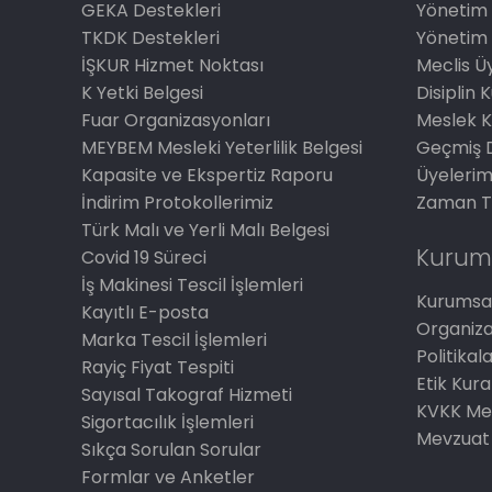
GEKA Destekleri
Yönetim 
TKDK Destekleri
Yönetim 
İŞKUR Hizmet Noktası
Meclis Üy
K Yetki Belgesi
Disiplin 
Fuar Organizasyonları
Meslek K
MEYBEM Mesleki Yeterlilik Belgesi
Geçmiş 
Kapasite ve Ekspertiz Raporu
Üyelerim
İndirim Protokollerimiz
Zaman T
Türk Malı ve Yerli Malı Belgesi
Kurum
Covid 19 Süreci
İş Makinesi Tescil İşlemleri
Kurumsal
Kayıtlı E-posta
Organiz
Marka Tescil İşlemleri
Politikal
Rayiç Fiyat Tespiti
Etik Kura
Sayısal Takograf Hizmeti
KVKK Me
Sigortacılık İşlemleri
Mevzuat
Sıkça Sorulan Sorular
Formlar ve Anketler