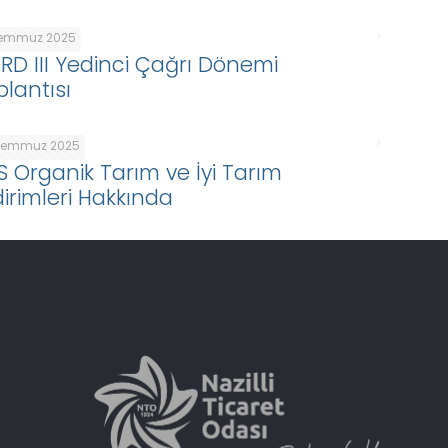
Temmuz 2025
ARD III Yedinci Çağrı Dönemi
plantısı
Temmuz 2025
S Organik Tarım ve İyi Tarım
dirimleri Hakkında