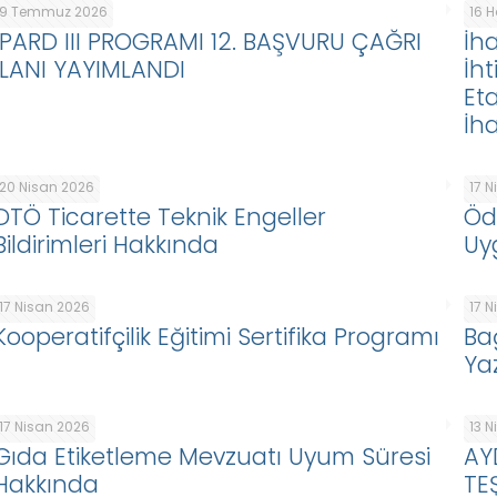
9 Temmuz 2026
16 
IPARD III PROGRAMI 12. BAŞVURU ÇAĞRI
İha
İLANI YAYIMLANDI
İht
Eta
İha
20 Nisan 2026
17 
DTÖ Ticarette Teknik Engeller
Öd
Bildirimleri Hakkında
Uy
17 Nisan 2026
17 
Kooperatifçilik Eğitimi Sertifika Programı
Ba
Ya
17 Nisan 2026
13 
Gıda Etiketleme Mevzuatı Uyum Süresi
AY
Hakkında
TE