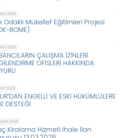
Mart 2026
k Odaklı Mükellef Eğitimleri Projesi
DK-ROME)
Mart 2026
BANCILARIN ÇALIŞMA İZİNLERİ
LGİLENDİRME OFİSLERİ HAKKINDA
YURU
Mart 2026
KUR’DAN ENGELLİ VE ESKİ HÜKÜMLÜLERE
BE DESTEĞİ
Şubat 2026
aç Kiralama Hizmeti İhale İlan
yurusu 13.03.2026