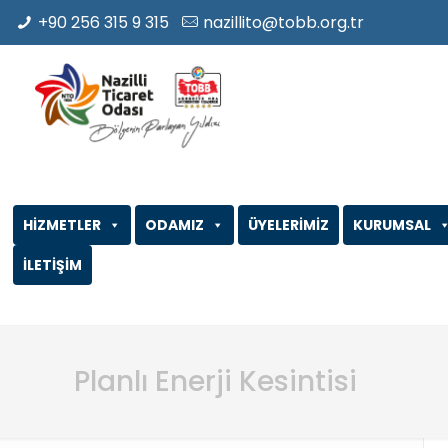
+90 256 315 9 315
nazillito@tobb.org.tr
HİZMETLER
ODAMIZ
ÜYELERİMİZ
KURUMSAL
İLETİŞİM
Planlı Enerji Kesintisi