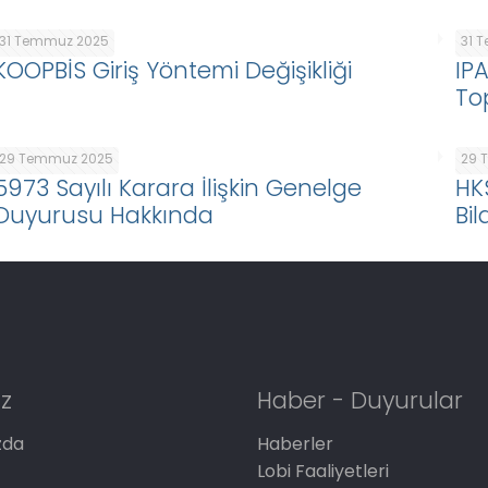
31 Temmuz 2025
31 
KOOPBİS Giriş Yöntemi Değişikliği
IP
To
29 Temmuz 2025
29 
5973 Sayılı Karara İlişkin Genelge
HK
Duyurusu Hakkında
Bil
z
Haber - Duyurular
zda
Haberler
Lobi Faaliyetleri