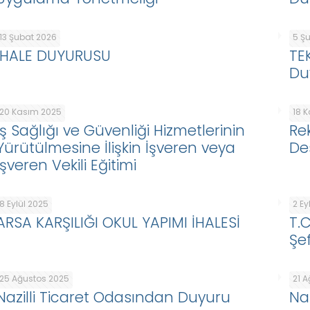
13 Şubat 2026
5 Ş
İHALE DUYURUSU
TE
Du
20 Kasım 2025
18 
İş Sağlığı ve Güvenliği Hizmetlerinin
Re
Yürütülmesine İlişkin İşveren veya
De
İşveren Vekili Eğitimi
8 Eylül 2025
2 Ey
ARSA KARŞILIĞI OKUL YAPIMI İHALESİ
T.
Şef
25 Ağustos 2025
21 
Nazilli Ticaret Odasından Duyuru
Na