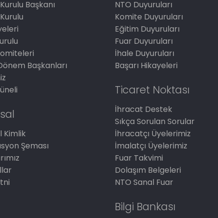
Kurulu Başkanı
NTO Duyuruları
Kurulu
Komite Duyuruları
eleri
Eğitim Duyuruları
Kurulu
Fuar Duyuruları
omiteleri
İhale Duyuruları
Dönem Başkanları
Başarı Hikayeleri
iz
Ticaret Noktası
üneli
İhracat Destek
sal
Sıkça Sorulan Sorular
 Kimlik
İhracatçı Üyelerimiz
asyon Şeması
İmalatçı Üyelerimiz
arımız
Fuar Takvimi
llar
Dolaşım Belgeleri
tni
NTO Sanal Fuar
Bilgi Bankası