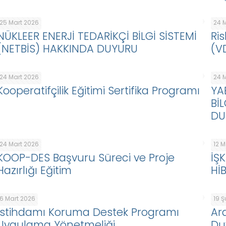
25 Mart 2026
24 
NÜKLEER ENERJİ TEDARİKÇİ BİLGİ SİSTEMİ
Ris
(NETBİS) HAKKINDA DUYURU
(V
24 Mart 2026
24 
Kooperatifçilik Eğitimi Sertifika Programı
YA
Bİ
DU
24 Mart 2026
12 
KOOP-DES Başvuru Süreci ve Proje
İŞ
Hazırlığı Eğitim
Hİ
6 Mart 2026
19 
İstihdamı Koruma Destek Programı
Ar
Uygulama Yönetmeliği
Du