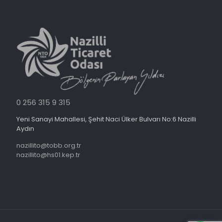
0 256 315 9 315
Yeni Sanayi Mahallesi, Şehit Naci Ülker Bulvarı No:6 Nazilli
Aydın
nazillito@tobb.org.tr
nazillito@hs01.kep.tr