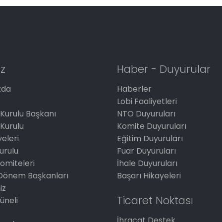
z
Haber - Duyurular
zda
Haberler
Lobi Faaliyetleri
Kurulu Başkanı
NTO Duyuruları
Kurulu
Komite Duyuruları
eleri
Eğitim Duyuruları
Kurulu
Fuar Duyuruları
omiteleri
İhale Duyuruları
Dönem Başkanları
Başarı Hikayeleri
iz
Ticaret Noktası
üneli
İhracat Destek