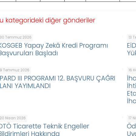
u kategorideki diğer gönderiler
30 Temmuz 2026
13 
KOSGEB Yapay Zekâ Kredi Programı
Eİ
Başvuruları Başladı
Yü
9 Temmuz 2026
16 
IPARD III PROGRAMI 12. BAŞVURU ÇAĞRI
İha
İLANI YAYIMLANDI
İht
Eta
İha
20 Nisan 2026
17 
DTÖ Ticarette Teknik Engeller
Öd
Bildirimleri Hakkında
Uy