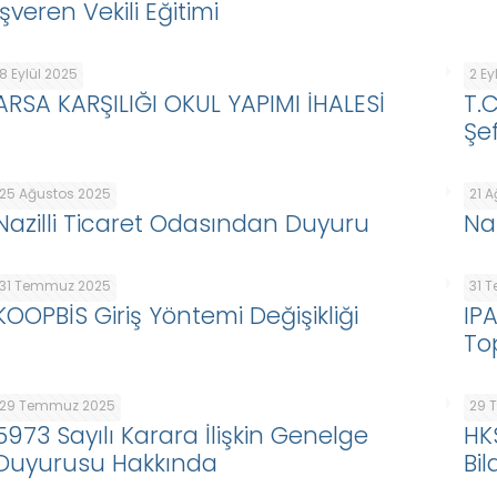
İşveren Vekili Eğitimi
8 Eylül 2025
2 Ey
ARSA KARŞILIĞI OKUL YAPIMI İHALESİ
T.
Şef
25 Ağustos 2025
21 
Nazilli Ticaret Odasından Duyuru
Na
31 Temmuz 2025
31 
KOOPBİS Giriş Yöntemi Değişikliği
IP
To
29 Temmuz 2025
29 
5973 Sayılı Karara İlişkin Genelge
HK
Duyurusu Hakkında
Bil