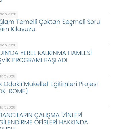
Nisan 2026
ğlam Temelli Çoktan Seçmeli Soru
zım Kılavuzu
Nisan 2026
DIN’DA YEREL KALKINMA HAMLESİ
ŞVİK PROGRAMI BAŞLADI
Mart 2026
k Odaklı Mükellef Eğitimleri Projesi
DK-ROME)
Mart 2026
BANCILARIN ÇALIŞMA İZİNLERİ
LGİLENDİRME OFİSLERİ HAKKINDA