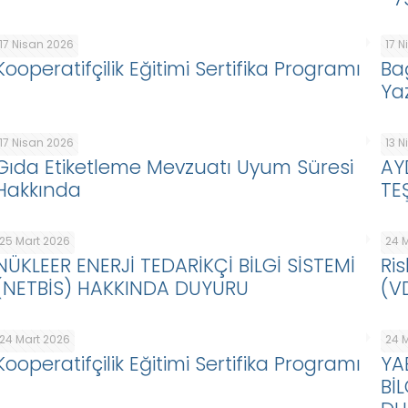
17 Nisan 2026
17 
Kooperatifçilik Eğitimi Sertifika Programı
Ba
Ya
17 Nisan 2026
13 
Gıda Etiketleme Mevzuatı Uyum Süresi
AY
Hakkında
TE
25 Mart 2026
24 
NÜKLEER ENERJİ TEDARİKÇİ BİLGİ SİSTEMİ
Ris
(NETBİS) HAKKINDA DUYURU
(V
24 Mart 2026
24 
Kooperatifçilik Eğitimi Sertifika Programı
YA
Bİ