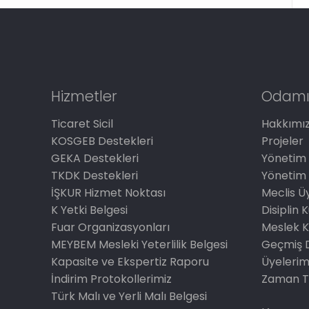
Hizmetler
Odamı
Ticaret Sicil
Hakkımı
KOSGEB Destekleri
Projeler
GEKA Destekleri
Yönetim 
TKDK Destekleri
Yönetim 
İŞKUR Hizmet Noktası
Meclis Üy
K Yetki Belgesi
Disiplin 
Fuar Organizasyonları
Meslek K
MEYBEM Mesleki Yeterlilik Belgesi
Geçmiş 
Kapasite ve Ekspertiz Raporu
Üyelerim
İndirim Protokollerimiz
Zaman T
Türk Malı ve Yerli Malı Belgesi