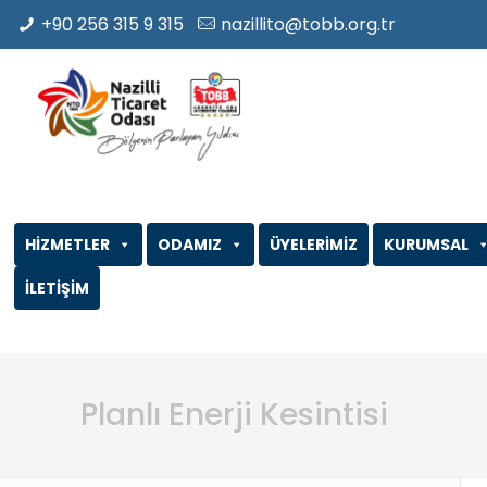
+90 256 315 9 315
nazillito@tobb.org.tr
HİZMETLER
ODAMIZ
ÜYELERİMİZ
KURUMSAL
İLETİŞİM
Planlı Enerji Kesintisi