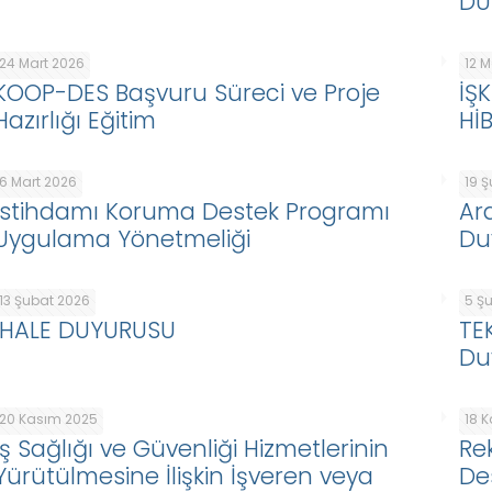
DU
24 Mart 2026
12 
KOOP-DES Başvuru Süreci ve Proje
İŞ
Hazırlığı Eğitim
Hİ
6 Mart 2026
19 
İstihdamı Koruma Destek Programı
Ar
Uygulama Yönetmeliği
Du
13 Şubat 2026
5 Ş
İHALE DUYURUSU
TE
Du
20 Kasım 2025
18 
İş Sağlığı ve Güvenliği Hizmetlerinin
Re
Yürütülmesine İlişkin İşveren veya
De