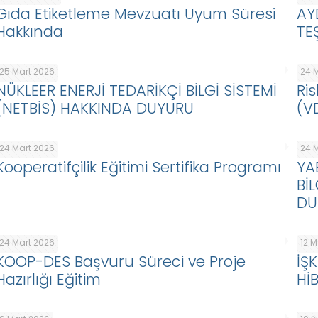
Gıda Etiketleme Mevzuatı Uyum Süresi
AY
Hakkında
TE
25 Mart 2026
24 
NÜKLEER ENERJİ TEDARİKÇİ BİLGİ SİSTEMİ
Ris
(NETBİS) HAKKINDA DUYURU
(V
24 Mart 2026
24 
Kooperatifçilik Eğitimi Sertifika Programı
YA
Bİ
DU
24 Mart 2026
12 
KOOP-DES Başvuru Süreci ve Proje
İŞ
Hazırlığı Eğitim
Hİ