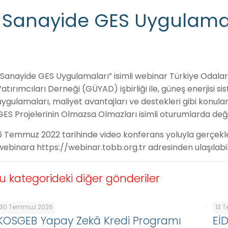
Sanayide GES Uygulama
“Sanayide GES Uygulamaları” isimli webinar Türkiye Odalar ve
Yatırımcıları Derneği (GÜYAD) işbirliği ile, güneş enerjisi s
uygulamaları, maliyet avantajları ve destekleri gibi konular
GES Projelerinin Olmazsa Olmazları isimli oturumlarda değe
6 Temmuz 2022 tarihinde video konferans yoluyla gerçekle
webinara https://webinar.tobb.org.tr adresinden ulaşılabili
u kategorideki diğer gönderiler
30 Temmuz 2026
13 
KOSGEB Yapay Zekâ Kredi Programı
Eİ