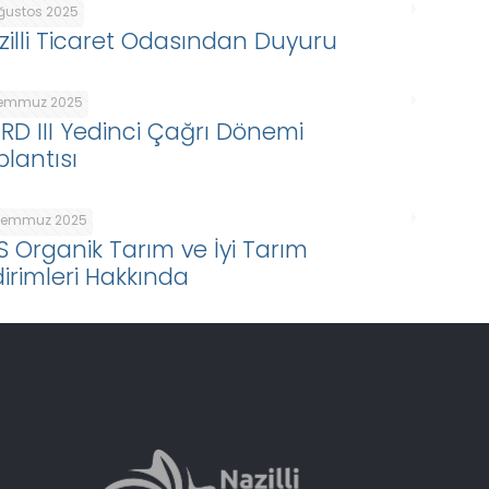
Ağustos 2025
zilli Ticaret Odasından Duyuru
Temmuz 2025
ARD III Yedinci Çağrı Dönemi
plantısı
Temmuz 2025
S Organik Tarım ve İyi Tarım
dirimleri Hakkında