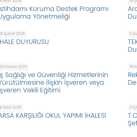
6 Mart 2026
19 
İstihdamı Koruma Destek Programı
Ar
Uygulama Yönetmeliği
Du
13 Şubat 2026
5 Ş
İHALE DUYURUSU
TE
Du
20 Kasım 2025
18 
İş Sağlığı ve Güvenliği Hizmetlerinin
Re
Yürütülmesine İlişkin İşveren veya
De
İşveren Vekili Eğitimi
8 Eylül 2025
2 Ey
ARSA KARŞILIĞI OKUL YAPIMI İHALESİ
T.
Şef