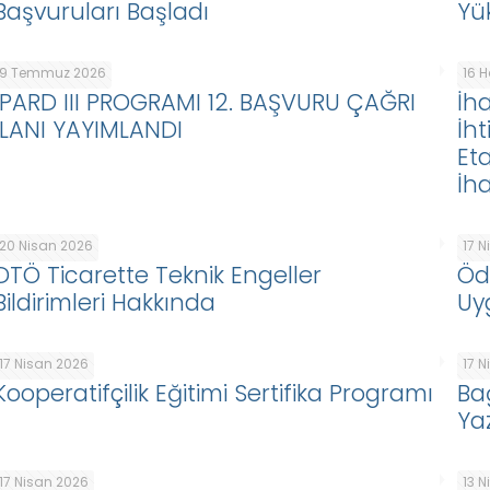
Başvuruları Başladı
Yü
9 Temmuz 2026
16 
IPARD III PROGRAMI 12. BAŞVURU ÇAĞRI
İha
İLANI YAYIMLANDI
İht
Eta
İha
20 Nisan 2026
17 
DTÖ Ticarette Teknik Engeller
Öd
Bildirimleri Hakkında
Uy
17 Nisan 2026
17 
Kooperatifçilik Eğitimi Sertifika Programı
Ba
Ya
17 Nisan 2026
13 