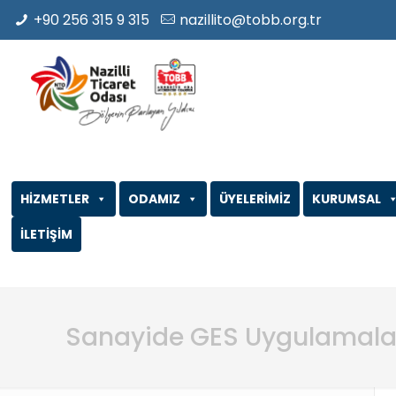
+90 256 315 9 315
nazillito@tobb.org.tr
HİZMETLER
ODAMIZ
ÜYELERİMİZ
KURUMSAL
İLETİŞİM
Sanayide GES Uygulamala