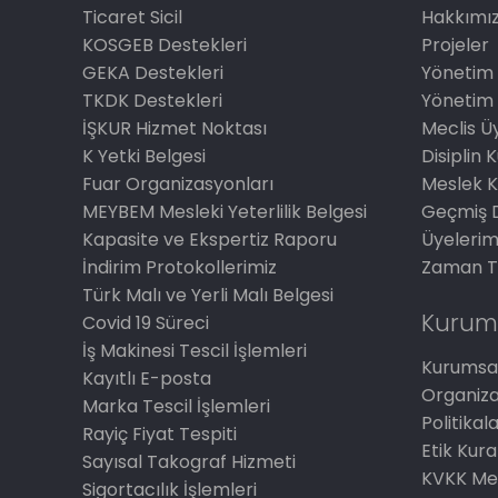
Ticaret Sicil
Hakkımı
KOSGEB Destekleri
Projeler
GEKA Destekleri
Yönetim 
TKDK Destekleri
Yönetim 
İŞKUR Hizmet Noktası
Meclis Üy
K Yetki Belgesi
Disiplin 
Fuar Organizasyonları
Meslek K
MEYBEM Mesleki Yeterlilik Belgesi
Geçmiş 
Kapasite ve Ekspertiz Raporu
Üyelerim
İndirim Protokollerimiz
Zaman T
Türk Malı ve Yerli Malı Belgesi
Kurum
Covid 19 Süreci
İş Makinesi Tescil İşlemleri
Kurumsal
Kayıtlı E-posta
Organiz
Marka Tescil İşlemleri
Politikal
Rayiç Fiyat Tespiti
Etik Kura
Sayısal Takograf Hizmeti
KVKK Me
Sigortacılık İşlemleri