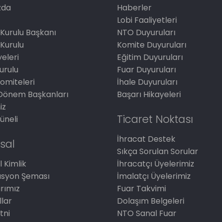
zda
Haberler
Lobi Faaliyetleri
Kurulu Başkanı
NTO Duyuruları
Kurulu
Komite Duyuruları
eleri
Eğitim Duyuruları
Kurulu
Fuar Duyuruları
omiteleri
İhale Duyuruları
Dönem Başkanları
Başarı Hikayeleri
iz
Ticaret Noktası
üneli
İhracat Destek
sal
Sıkça Sorulan Sorular
 Kimlik
İhracatçı Üyelerimiz
asyon Şeması
İmalatçı Üyelerimiz
arımız
Fuar Takvimi
llar
Dolaşım Belgeleri
tni
NTO Sanal Fuar