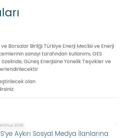
ları
 Borsalar Birliği Türkiye Enerji Meclisi ve Enerji
istemlerinin sanayi tarafından kullanımı, GES
 özelinde; Güneş Enerjisine Yönelik Teşvikler ve
rlendirilecektir
ştirilecek olan
rsiniz.
Temmuz 2026
DS’ye Aykırı Sosyal Medya İlanlarına