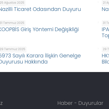
25 Ağustos 2025
21 
Nazilli Ticaret Odasından Duyuru
Na
31 Temmuz 2025
31 
KOOPBİS Giriş Yöntemi Değişikliği
IP
To
29 Temmuz 2025
29 
5973 Sayılı Karara İlişkin Genelge
HK
Duyurusu Hakkında
Bil
z
Haber - Duyurular