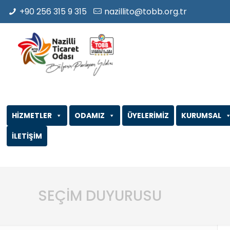
+90 256 315 9 315
nazillito@tobb.org.tr
HİZMETLER
ODAMIZ
ÜYELERİMİZ
KURUMSAL
İLETİŞİM
SEÇİM DUYURUSU