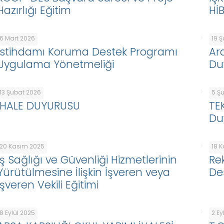
Hazırlığı Eğitim
Hİ
6 Mart 2026
19 
İstihdamı Koruma Destek Programı
Ar
Uygulama Yönetmeliği
Du
13 Şubat 2026
5 Ş
İHALE DUYURUSU
TE
Du
20 Kasım 2025
18 
İş Sağlığı ve Güvenliği Hizmetlerinin
Re
Yürütülmesine İlişkin İşveren veya
De
İşveren Vekili Eğitimi
8 Eylül 2025
2 Ey