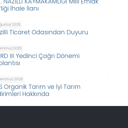
C. NAZİLLİ KAYMAKAMLIĞI Milli Emlak
liği İhale İlanı
Ağustos 2025
zilli Ticaret Odasından Duyuru
Temmuz 2025
ARD III Yedinci Çağrı Dönemi
plantısı
Temmuz 2025
S Organik Tarım ve İyi Tarım
dirimleri Hakkında