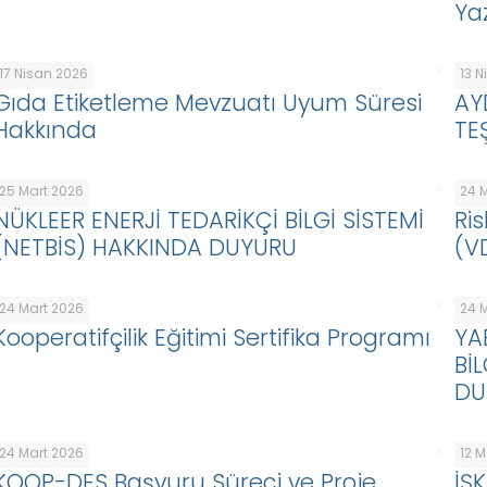
Ya
17 Nisan 2026
13 
Gıda Etiketleme Mevzuatı Uyum Süresi
AY
Hakkında
TE
25 Mart 2026
24 
NÜKLEER ENERJİ TEDARİKÇİ BİLGİ SİSTEMİ
Ris
(NETBİS) HAKKINDA DUYURU
(V
24 Mart 2026
24 
Kooperatifçilik Eğitimi Sertifika Programı
YA
Bİ
DU
24 Mart 2026
12 
KOOP-DES Başvuru Süreci ve Proje
İŞ