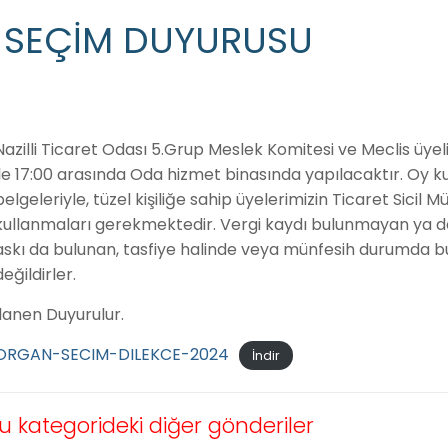
SEÇİM DUYURUSU
Nazilli Ticaret Odası 5.Grup Meslek Komitesi ve Meclis üye
ile 17:00 arasında Oda hizmet binasında yapılacaktır. Oy ku
belgeleriyle, tüzel kişiliğe sahip üyelerimizin Ticaret Sicil 
kullanmaları gerekmektedir. Vergi kaydı bulunmayan ya da
askı da bulunan, tasfiye halinde veya münfesih durumda 
değildirler.
İlanen Duyurulur.
ORGAN-SECIM-DILEKCE-2024
İndir
u kategorideki diğer gönderiler