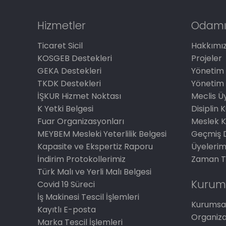
Hizmetler
Odamı
Ticaret Sicil
Hakkımı
KOSGEB Destekleri
Projeler
GEKA Destekleri
Yönetim 
TKDK Destekleri
Yönetim 
İŞKUR Hizmet Noktası
Meclis Üy
K Yetki Belgesi
Disiplin 
Fuar Organizasyonları
Meslek K
MEYBEM Mesleki Yeterlilik Belgesi
Geçmiş 
Kapasite ve Ekspertiz Raporu
Üyelerim
İndirim Protokollerimiz
Zaman T
Türk Malı ve Yerli Malı Belgesi
Kurum
Covid 19 Süreci
İş Makinesi Tescil İşlemleri
Kurumsal
Kayıtlı E-posta
Organiz
Marka Tescil İşlemleri