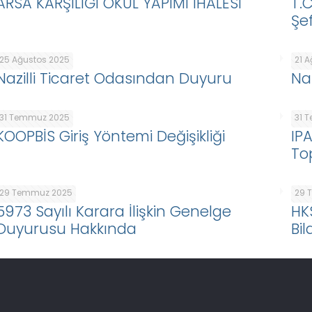
ARSA KARŞILIĞI OKUL YAPIMI İHALESİ
T.
Şef
25 Ağustos 2025
21 
Nazilli Ticaret Odasından Duyuru
Na
31 Temmuz 2025
31 
KOOPBİS Giriş Yöntemi Değişikliği
IP
To
29 Temmuz 2025
29 
5973 Sayılı Karara İlişkin Genelge
HK
Duyurusu Hakkında
Bil