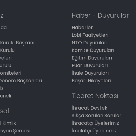
z
Haber - Duyurular
zda
Haberler
Lobi Faaliyetleri
Kurulu Başkanı
NTO Duyuruları
Kurulu
Komite Duyuruları
eleri
Eğitim Duyuruları
Kurulu
Fuar Duyuruları
omiteleri
İhale Duyuruları
Dönem Başkanları
Başarı Hikayeleri
iz
Ticaret Noktası
üneli
İhracat Destek
sal
Sıkça Sorulan Sorular
 Kimlik
İhracatçı Üyelerimiz
asyon Şeması
İmalatçı Üyelerimiz