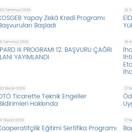
30 Temmuz 2026
13 
KOSGEB Yapay Zekâ Kredi Programı
Eİ
Başvuruları Başladı
Yü
9 Temmuz 2026
16 
IPARD III PROGRAMI 12. BAŞVURU ÇAĞRI
İha
İLANI YAYIMLANDI
İht
Eta
İha
20 Nisan 2026
17 
DTÖ Ticarette Teknik Engeller
Öd
Bildirimleri Hakkında
Uy
17 Nisan 2026
17 
Kooperatifçilik Eğitimi Sertifika Programı
Ba