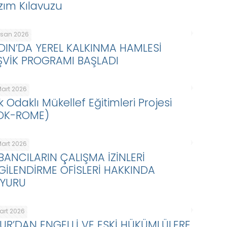
zım Kılavuzu
Nisan 2026
DIN’DA YEREL KALKINMA HAMLESİ
ŞVİK PROGRAMI BAŞLADI
Mart 2026
k Odaklı Mükellef Eğitimleri Projesi
DK-ROME)
Mart 2026
BANCILARIN ÇALIŞMA İZİNLERİ
LGİLENDİRME OFİSLERİ HAKKINDA
YURU
Mart 2026
KUR’DAN ENGELLİ VE ESKİ HÜKÜMLÜLERE