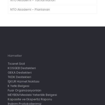
NTO Akademi – Tamamlanan
NTO Akademi – Planlanan
Hizmetler
Ticaret Sicil
KOSGEB Destekleri
GEKA Destekleri
TKDK Destekleri
İŞKUR Hizmet Noktası
K Yetki Belgesi
Fuar Organizasyonları
MEYBEM Mesleki Yeterlilik Belgesi
Kapasite ve Ekspertiz Raporu
İndirim Protokollerimiz