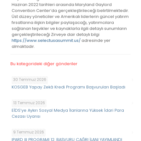
Haziran 2022 tarihleri arasında Maryland Gaylord
Convention Center’da gerçekleştirileceği belirtilmektedir.
Üst düzey yöneticiler ve Amerikalı liderlerin güncel yatırım
fırsatlarına ilişkin bilgiler paylaşacağı, yatırımcılara
sağlanan teşvikler ve kaynaklarla ilgili detaylı sunumların
gerçekleştirileceği Zirveye dair detaylı bilgi
https://www.selectusasummit.us/
adresinde yer
almaktadır.
Bu kategorideki diğer gönderiler
30 Temmuz 2026
KOSGEB Yapay Zekâ Kredi Programı Başvuruları Başladı
13 Temmuz 2026
EİDS’ye Aykırı Sosyal Medya İlanlarına Yüksek İdari Para
Cezası Uyarısı
9 Temmuz 2026
IPARD III PROGRAMI 12. BAŞVURU ÇAĞRI İLANI YAYIMLANDI