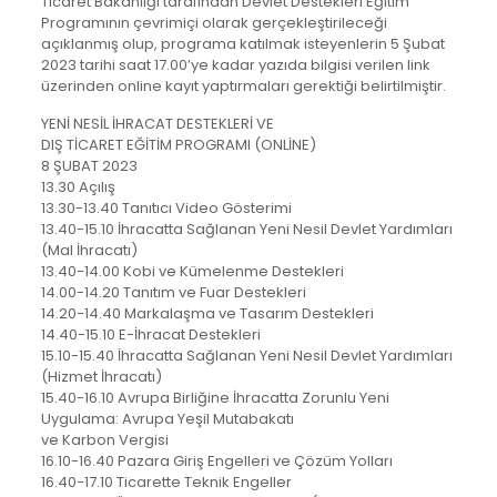
Ticaret Bakanlığı tarafından Devlet Destekleri Eğitim
Programının çevrimiçi olarak gerçekleştirileceği
açıklanmış olup, programa katılmak isteyenlerin 5 Şubat
2023 tarihi saat 17.00’ye kadar yazıda bilgisi verilen link
üzerinden online kayıt yaptırmaları gerektiği belirtilmiştir.
YENİ NESİL İHRACAT DESTEKLERİ VE
DIŞ TİCARET EĞİTİM PROGRAMI (ONLİNE)
8 ŞUBAT 2023
13.30 Açılış
13.30-13.40 Tanıtıcı Video Gösterimi
13.40-15.10 İhracatta Sağlanan Yeni Nesil Devlet Yardımları
(Mal İhracatı)
13.40-14.00 Kobi ve Kümelenme Destekleri
14.00-14.20 Tanıtım ve Fuar Destekleri
14.20-14.40 Markalaşma ve Tasarım Destekleri
14.40-15.10 E-İhracat Destekleri
15.10-15.40 İhracatta Sağlanan Yeni Nesil Devlet Yardımları
(Hizmet İhracatı)
15.40-16.10 Avrupa Birliğine İhracatta Zorunlu Yeni
Uygulama: Avrupa Yeşil Mutabakatı
ve Karbon Vergisi
16.10-16.40 Pazara Giriş Engelleri ve Çözüm Yolları
16.40-17.10 Ticarette Teknik Engeller