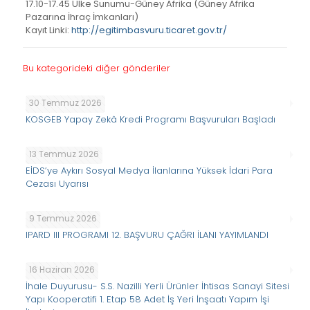
17.10-17.45 Ülke Sunumu-Güney Afrika (Güney Afrika
Pazarına İhraç İmkanları)
Kayıt Linki:
http://egitimbasvuru.ticaret.gov.tr/
Bu kategorideki diğer gönderiler
30 Temmuz 2026
KOSGEB Yapay Zekâ Kredi Programı Başvuruları Başladı
13 Temmuz 2026
EİDS’ye Aykırı Sosyal Medya İlanlarına Yüksek İdari Para
Cezası Uyarısı
9 Temmuz 2026
IPARD III PROGRAMI 12. BAŞVURU ÇAĞRI İLANI YAYIMLANDI
16 Haziran 2026
İhale Duyurusu- S.S. Nazilli Yerli Ürünler İhtisas Sanayi Sitesi
Yapı Kooperatifi 1. Etap 58 Adet İş Yeri İnşaatı Yapım İşi