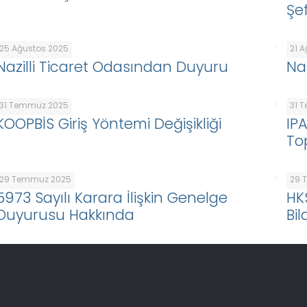
Şef
25 Ağustos 2025
21 
Nazilli Ticaret Odasından Duyuru
Na
31 Temmuz 2025
31 
KOOPBİS Giriş Yöntemi Değişikliği
IP
To
29 Temmuz 2025
29 
5973 Sayılı Karara İlişkin Genelge
HK
Duyurusu Hakkında
Bil