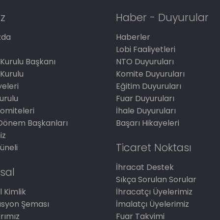
z
Haber - Duyurular
zda
Haberler
Lobi Faaliyetleri
Kurulu Başkanı
NTO Duyuruları
Kurulu
Komite Duyuruları
eleri
Eğitim Duyuruları
Kurulu
Fuar Duyuruları
omiteleri
İhale Duyuruları
Dönem Başkanları
Başarı Hikayeleri
iz
Ticaret Noktası
üneli
İhracat Destek
sal
Sıkça Sorulan Sorular
 Kimlik
İhracatçı Üyelerimiz
asyon Şeması
İmalatçı Üyelerimiz
arımız
Fuar Takvimi