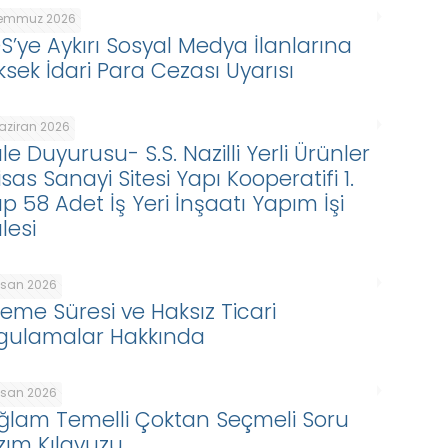
Temmuz 2026
DS’ye Aykırı Sosyal Medya İlanlarına
ksek İdari Para Cezası Uyarısı
Haziran 2026
le Duyurusu- S.S. Nazilli Yerli Ürünler
isas Sanayi Sitesi Yapı Kooperatifi 1.
p 58 Adet İş Yeri İnşaatı Yapım İşi
lesi
Nisan 2026
eme Süresi ve Haksız Ticari
gulamalar Hakkında
Nisan 2026
ğlam Temelli Çoktan Seçmeli Soru
zım Kılavuzu