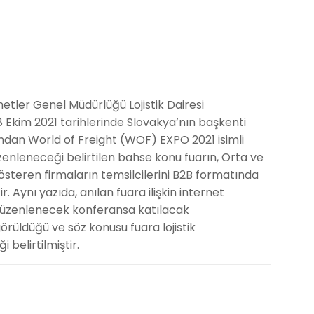
metler Genel Müdürlüğü Lojistik Dairesi
-8 Ekim 2021 tarihlerinde Slovakya’nın başkenti
ından World of Freight (WOF) EXPO 2021 isimli
zenleneceği belirtilen bahse konu fuarın, Orta ve
österen firmaların temsilcilerini B2B formatında
r. Aynı yazıda, anılan fuara ilişkin internet
düzenlenecek konferansa katılacak
rüldüğü ve söz konusu fuara lojistik
 belirtilmiştir.