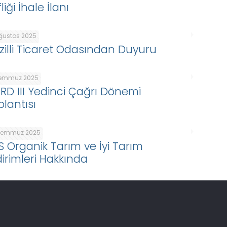
liği İhale İlanı
Ağustos 2025
zilli Ticaret Odasından Duyuru
Temmuz 2025
ARD III Yedinci Çağrı Dönemi
plantısı
Temmuz 2025
S Organik Tarım ve İyi Tarım
dirimleri Hakkında