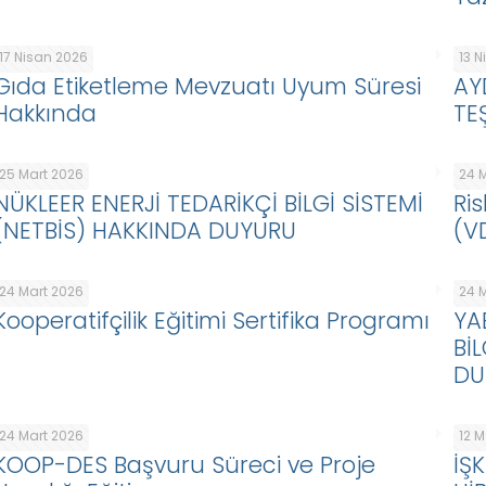
17 Nisan 2026
13 
Gıda Etiketleme Mevzuatı Uyum Süresi
AY
Hakkında
TE
25 Mart 2026
24 
NÜKLEER ENERJİ TEDARİKÇİ BİLGİ SİSTEMİ
Ris
(NETBİS) HAKKINDA DUYURU
(V
24 Mart 2026
24 
Kooperatifçilik Eğitimi Sertifika Programı
YA
Bİ
DU
24 Mart 2026
12 
KOOP-DES Başvuru Süreci ve Proje
İŞ