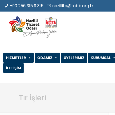
+90 256 315 9 315
nazillito@tobb.org.tr
HİZMETLER
ODAMIZ
ÜYELERİMİZ
KURUMSAL
İLETİŞİM
Tır İşleri