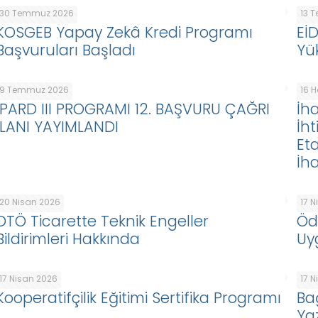
30 Temmuz 2026
13 
KOSGEB Yapay Zekâ Kredi Programı
Eİ
Başvuruları Başladı
Yü
9 Temmuz 2026
16 
IPARD III PROGRAMI 12. BAŞVURU ÇAĞRI
İha
İLANI YAYIMLANDI
İht
Eta
İha
20 Nisan 2026
17 
DTÖ Ticarette Teknik Engeller
Öd
Bildirimleri Hakkında
Uy
17 Nisan 2026
17 
Kooperatifçilik Eğitimi Sertifika Programı
Ba
Ya