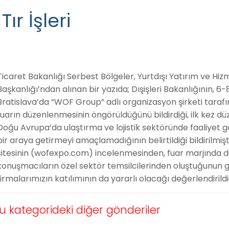
Tır İşleri
Ticaret Bakanlığı Serbest Bölgeler, Yurtdışı Yatırım ve Hiz
Başkanlığı’ndan alınan bir yazıda; Dışişleri Bakanlığının, 6
Bratislava’da “WOF Group” adlı organizasyon şirketi taraf
fuarın düzenlenmesinin öngörüldüğünü bildirdiği, ilk kez dü
Doğu Avrupa’da ulaştırma ve lojistik sektöründe faaliyet g
bir araya getirmeyi amaçlamadığının belirtildiği bildirilmişti
sitesinin (wofexpo.com) incelenmesinden, fuar marjında 
konuşmacıların özel sektör temsilcilerinden oluştuğunun gö
firmalarımızın katılımının da yararlı olacağı değerlendirildiği
u kategorideki diğer gönderiler