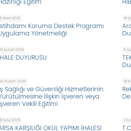
Hazırlığı Eğitim
Hİ
6 Mart 2026
19 
İstihdamı Koruma Destek Programı
Ar
Uygulama Yönetmeliği
Du
13 Şubat 2026
5 Ş
İHALE DUYURUSU
TE
Du
20 Kasım 2025
18 
İş Sağlığı ve Güvenliği Hizmetlerinin
Re
Yürütülmesine İlişkin İşveren veya
De
İşveren Vekili Eğitimi
8 Eylül 2025
2 Ey
ARSA KARŞILIĞI OKUL YAPIMI İHALESİ
T.