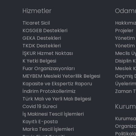
Hizmetler
Odamı
Ticaret Sicil
Hakkımı
KOSGEB Destekleri
Projeler
GEKA Destekleri
Yönetim 
TKDK Destekleri
Yönetim 
İŞKUR Hizmet Noktası
Meclis Üy
K Yetki Belgesi
Disiplin 
Fuar Organizasyonları
Meslek K
MEYBEM Mesleki Yeterlilik Belgesi
Geçmiş 
Kapasite ve Ekspertiz Raporu
Üyelerim
İndirim Protokollerimiz
Zaman T
Türk Malı ve Yerli Malı Belgesi
Kurum
Covid 19 Süreci
İş Makinesi Tescil İşlemleri
Kurumsal
Kayıtlı E-posta
Organiz
Marka Tescil İşlemleri
Politikal