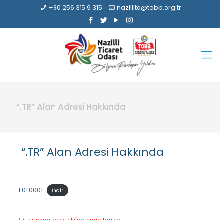
+90 256 315 9 315
nazillito@tobb.org.tr
“.TR” Alan Adresi Hakkında
“.TR” Alan Adresi Hakkında
1.01.0001
İndir
Bu kategorideki diğer gönderiler