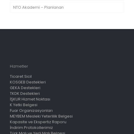
NTO Akademi – Planlanan
Hizmetler
Ticaret Sicil
KOSGEB Destekleri
GEKA Destekleri
TKDK Destekleri
İŞKUR Hizmet Noktası
K Yetki Belgesi
Fuar Organizasyonları
MEYBEM Mesleki Yeterlilik Belgesi
Kapasite ve Ekspertiz Raporu
İndirim Protokollerimiz
Türk Malı ve Yerli Malı Belgesi