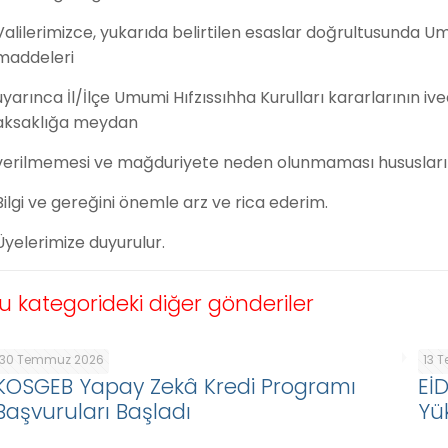
Valilerimizce, yukarıda belirtilen esaslar doğrultusunda U
maddeleri
uyarınca İl/İlçe Umumi Hıfzıssıhha Kurulları kararlarının iv
aksaklığa meydan
verilmemesi ve mağduriyete neden olunmaması hususları
Bilgi ve gereğini önemle arz ve rica ederim.
Üyelerimize duyurulur.
u kategorideki diğer gönderiler
30 Temmuz 2026
13 
KOSGEB Yapay Zekâ Kredi Programı
Eİ
Başvuruları Başladı
Yü