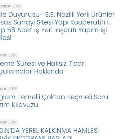
Haziran 2026
le Duyurusu- S.S. Nazilli Yerli Ürünler
isas Sanayi Sitesi Yapı Kooperatifi 1.
p 58 Adet İş Yeri İnşaatı Yapım İşi
lesi
Nisan 2026
eme Süresi ve Haksız Ticari
gulamalar Hakkında
Nisan 2026
ğlam Temelli Çoktan Seçmeli Soru
zım Kılavuzu
Nisan 2026
DIN’DA YEREL KALKINMA HAMLESİ
ŞVİK PROGRAMI BAŞLADI