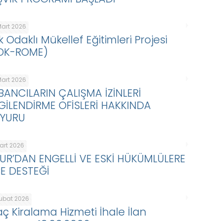
Mart 2026
k Odaklı Mükellef Eğitimleri Projesi
DK-ROME)
Mart 2026
BANCILARIN ÇALIŞMA İZİNLERİ
LGİLENDİRME OFİSLERİ HAKKINDA
YURU
Mart 2026
KUR’DAN ENGELLİ VE ESKİ HÜKÜMLÜLERE
BE DESTEĞİ
Şubat 2026
aç Kiralama Hizmeti İhale İlan