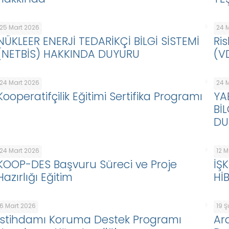
25 Mart 2026
24 
NÜKLEER ENERJİ TEDARİKÇİ BİLGİ SİSTEMİ
Ris
(NETBİS) HAKKINDA DUYURU
(V
24 Mart 2026
24 
Kooperatifçilik Eğitimi Sertifika Programı
YA
Bİ
DU
24 Mart 2026
12 
KOOP-DES Başvuru Süreci ve Proje
İŞ
Hazırlığı Eğitim
Hİ
6 Mart 2026
19 
İstihdamı Koruma Destek Programı
Ar