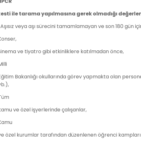
IIPCR
testi ile tarama yapılmasına gerek olmadığı değerlen
· Aşısız veya aşı sürecini tamamlamayan ve son 180 gün içi
Konser,
sinema ve tiyatro gibi etkinliklere katılmadan önce,
Milli
Eğitim Bakanlığı okullarında görev yapmakta olan personel
vb.),
Tüm
kamu ve özel işyerlerinde çalışanlar,
Kamu
ve özel kurumlar tarafından düzenlenen öğrenci kamplarına