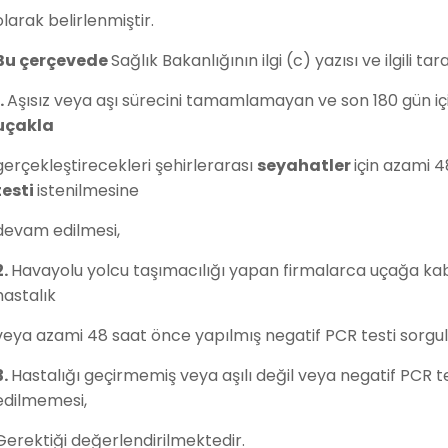
olarak belirlenmiştir.
Bu çerçevede
Sağlık Bakanlığının ilgi (c) yazısı ve ilgili
1.
Aşısız veya aşı sürecini tamamlamayan ve son 180 gün için
uçakla
gerçekleştirecekleri şehirlerarası
seyahatler
için azami 
testi
istenilmesine
devam edilmesi,
2.
Havayolu yolcu taşımacılığı yapan firmalarca uçağa kab
hastalık
veya azami 48 saat önce yapılmış negatif PCR testi sorgu
3.
Hastalığı geçirmemiş veya aşılı değil veya negatif PCR t
edilmemesi,
Gerektiği değerlendirilmektedir.