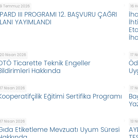
9 Temmuz 2026
16 
IPARD III PROGRAMI 12. BAŞVURU ÇAĞRI
İha
İLANI YAYIMLANDI
İht
Eta
İha
20 Nisan 2026
17 
DTÖ Ticarette Teknik Engeller
Öd
Bildirimleri Hakkında
Uy
17 Nisan 2026
17 
Kooperatifçilik Eğitimi Sertifika Programı
Ba
Ya
17 Nisan 2026
13 
Gıda Etiketleme Mevzuatı Uyum Süresi
AY
Hakkında
TE