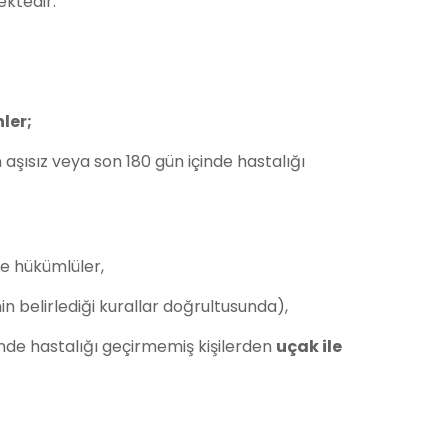
ektedir.
ler;
n aşısız veya son 180 gün içinde hastalığı
ve hükümlüler,
in belirlediği kurallar doğrultusunda),
inde hastalığı geçirmemiş kişilerden
uçak ile