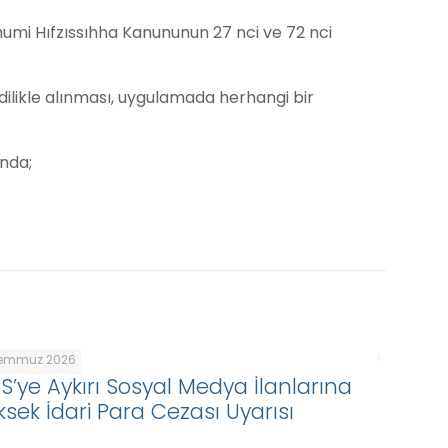
mumi Hıfzıssıhha Kanununun 27 nci ve 72 nci
edilikle alınması, uygulamada herhangi bir
nda;
Temmuz 2026
DS’ye Aykırı Sosyal Medya İlanlarına
ksek İdari Para Cezası Uyarısı