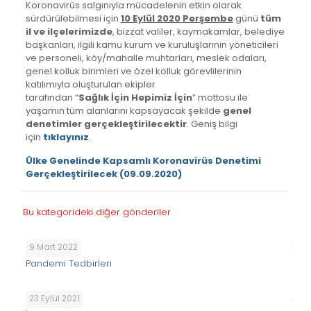
Koronavirüs salgınıyla mücadelenin etkin olarak
sürdürülebilmesi için
10 Eylül 2020 Perşembe
günü
tüm
il ve ilçelerimizde
, bizzat valiler, kaymakamlar, belediye
başkanları, ilgili kamu kurum ve kuruluşlarının yöneticileri
ve personeli, köy/mahalle muhtarları, meslek odaları,
genel kolluk birimleri ve özel kolluk görevlilerinin
katılımıyla oluşturulan ekipler
tarafından “
Sağlık İçin Hepimiz İçin
” mottosu ile
yaşamın tüm alanlarını kapsayacak şekilde
genel
denetimler gerçekleştirilecektir
. Geniş bilgi
için
tıklayınız
.
Ülke Genelinde Kapsamlı Koronavirüs Denetimi
Gerçekleştirilecek (09.09.2020)
Bu kategorideki diğer gönderiler
9 Mart 2022
Pandemi Tedbirleri
23 Eylül 2021