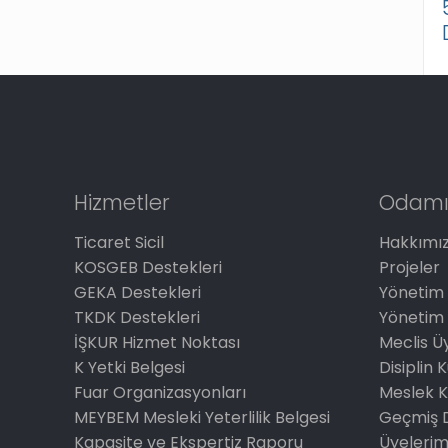
Hizmetler
Odamı
Ticaret Sicil
Hakkımı
KOSGEB Destekleri
Projeler
GEKA Destekleri
Yönetim 
TKDK Destekleri
Yönetim 
İŞKUR Hizmet Noktası
Meclis Üy
K Yetki Belgesi
Disiplin 
Fuar Organizasyonları
Meslek K
MEYBEM Mesleki Yeterlilik Belgesi
Geçmiş 
Kapasite ve Ekspertiz Raporu
Üyelerim