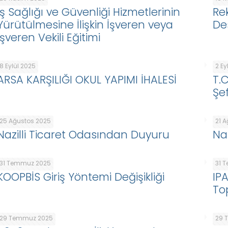
İş Sağlığı ve Güvenliği Hizmetlerinin
Re
Yürütülmesine İlişkin İşveren veya
De
İşveren Vekili Eğitimi
8 Eylül 2025
2 Ey
ARSA KARŞILIĞI OKUL YAPIMI İHALESİ
T.
Şef
25 Ağustos 2025
21 
Nazilli Ticaret Odasından Duyuru
Na
31 Temmuz 2025
31 
KOOPBİS Giriş Yöntemi Değişikliği
IP
To
29 Temmuz 2025
29 