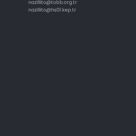
nazillito@tobb.org.tr
nazillito@hs01.kep.tr