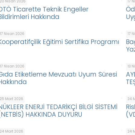
20 Nisan 2026
17 
DTÖ Ticarette Teknik Engeller
Öd
Bildirimleri Hakkında
Uy
17 Nisan 2026
17 
Kooperatifçilik Eğitimi Sertifika Programı
Ba
Ya
17 Nisan 2026
13 
Gıda Etiketleme Mevzuatı Uyum Süresi
AY
Hakkında
TE
25 Mart 2026
24 
NÜKLEER ENERJİ TEDARİKÇİ BİLGİ SİSTEMİ
Ris
(NETBİS) HAKKINDA DUYURU
(V
24 Mart 2026
24 