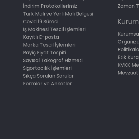
İndirim Protokollerimiz
Zaman T
Türk Malı ve Yerli Malı Belgesi
Kurum
Covid 19 Süreci
İş Makinesi Tescil İşlemleri
Kurumsal
Kayıtlı E-posta
Organiz
Marka Tescil İşlemleri
Politikal
Rayiç Fiyat Tespiti
Etik Kura
Sayısal Takograf Hizmeti
KVKK Me
Sigortacılık İşlemleri
Mevzuat
Sıkça Sorulan Sorular
Formlar ve Anketler