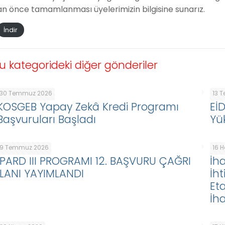
an önce tamamlanması üyelerimizin bilgisine sunarız.
İndir
u kategorideki diğer gönderiler
30 Temmuz 2026
13 
KOSGEB Yapay Zekâ Kredi Programı
Eİ
Başvuruları Başladı
Yü
9 Temmuz 2026
16 
IPARD III PROGRAMI 12. BAŞVURU ÇAĞRI
İha
İLANI YAYIMLANDI
İht
Eta
İha