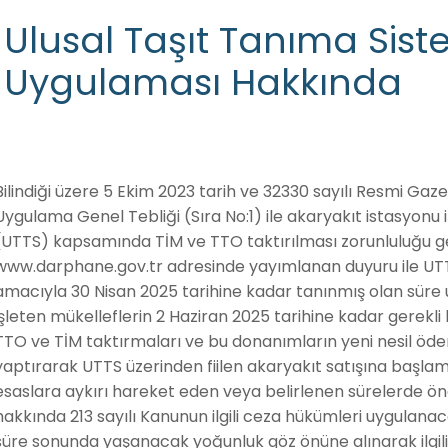
Ulusal Taşıt Tanıma Sist
Uygulaması Hakkında
Bilindiği üzere 5 Ekim 2023 tarih ve 32330 sayılı Resmi Ga
Uygulama Genel Tebliği (Sıra No:1) ile akaryakıt istasyonu 
(UTTS) kapsamında TİM ve TTO taktırılması zorunluluğu geti
www.darphane.gov.tr adresinde yayımlanan duyuru ile UTT
amacıyla 30 Nisan 2025 tarihine kadar tanınmış olan süre 
işleten mükelleflerin 2 Haziran 2025 tarihine kadar gerekli
TTO ve TİM taktırmaları ve bu donanımların yeni nesil ödem
yaptırarak UTTS üzerinden fiilen akaryakıt satışına başla
esaslara aykırı hareket eden veya belirlenen sürelerde ö
hakkında 213 sayılı Kanunun ilgili ceza hükümleri uygulanac
süre sonunda yaşanacak yoğunluk göz önüne alınarak ilgili