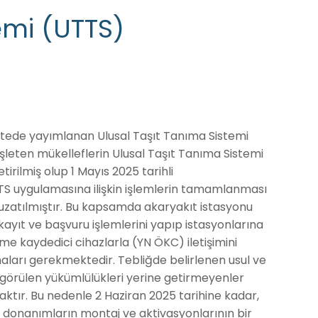
emi (UTTS)
zetede yayımlanan Ulusal Taşıt Tanıma Sistemi
işleten mükelleflerin Ulusal Taşıt Tanıma Sistemi
rilmiş olup 1 Mayıs 2025 tarihli
S uygulamasına ilişkin işlemlerin tamamlanması
uzatılmıştır. Bu kapsamda akaryakıt istasyonu
 kayıt ve başvuru işlemlerini yapıp istasyonlarına
e kaydedici cihazlarla (YN ÖKC) iletişimini
maları gerekmektedir. Tebliğde belirlenen usul ve
ngörülen yükümlülükleri yerine getirmeyenler
aktır. Bu nedenle 2 Haziran 2025 tarihine kadar,
 donanımların montaj ve aktivasyonlarının bir