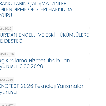
BANCILARIN ÇALIŞMA İZİNLERİ
LGİLENDİRME OFİSLERİ HAKKINDA
YURU
Mart 2026
KUR’DAN ENGELLİ VE ESKİ HÜKÜMLÜLERE
BE DESTEĞİ
Şubat 2026
aç Kiralama Hizmeti İhale İlan
yurusu 13.03.2026
ubat 2026
KNOFEST 2026 Teknoloji Yarışmaları
yurusu
Kasım 2025