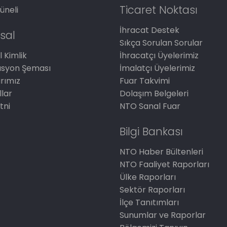
Ticaret Noktası
üneli
İhracat Destek
sal
Sıkça Sorulan Sorular
 Kimlik
İhracatçı Üyelerimiz
asyon Şeması
İmalatçı Üyelerimiz
arımız
Fuar Takvimi
llar
Dolaşım Belgeleri
tni
NTO Sanal Fuar
Bilgi Bankası
NTO Haber Bültenleri
NTO Faaliyet Raporları
Ülke Raporları
Sektör Raporları
İlçe Tanıtımları
Sunumlar ve Raporlar