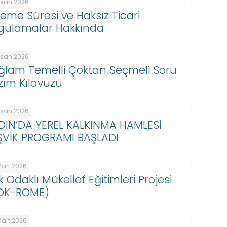
Nisan 2026
eme Süresi ve Haksız Ticari
gulamalar Hakkında
Nisan 2026
ğlam Temelli Çoktan Seçmeli Soru
zım Kılavuzu
Nisan 2026
DIN’DA YEREL KALKINMA HAMLESİ
ŞVİK PROGRAMI BAŞLADI
Mart 2026
k Odaklı Mükellef Eğitimleri Projesi
DK-ROME)
Mart 2026