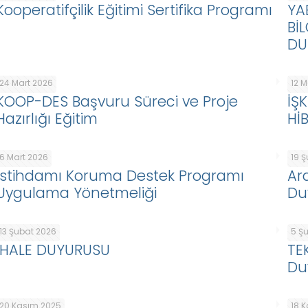
Kooperatifçilik Eğitimi Sertifika Programı
YA
Bİ
DU
24 Mart 2026
12 
KOOP-DES Başvuru Süreci ve Proje
İŞ
Hazırlığı Eğitim
Hİ
6 Mart 2026
19 
İstihdamı Koruma Destek Programı
Ar
Uygulama Yönetmeliği
Du
13 Şubat 2026
5 Ş
İHALE DUYURUSU
TE
Du
20 Kasım 2025
18 