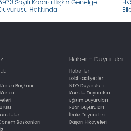
5973 Sayılı Karara İlişkin Genelge
HK
Duyurusu Hakkında
Bil
z
Haber - Duyurular
zda
Haberler
Lobi Faaliyetleri
Kurulu Başkanı
NTO Duyuruları
Kurulu
Komite Duyuruları
eleri
Eğitim Duyuruları
Kurulu
Fuar Duyuruları
omiteleri
İhale Duyuruları
Dönem Başkanları
Başarı Hikayeleri
iz