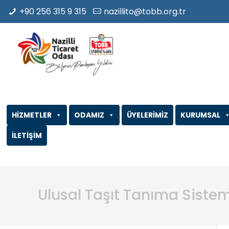
+90 256 315 9 315
nazillito@tobb.org.tr
HİZMETLER
ODAMIZ
ÜYELERİMİZ
KURUMSAL
İLETİŞİM
Ulusal Taşıt Tanıma Siste