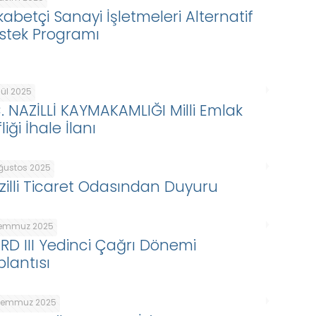
kabetçi Sanayi İşletmeleri Alternatif
stek Programı
lül 2025
C. NAZİLLİ KAYMAKAMLIĞI Milli Emlak
liği İhale İlanı
Ağustos 2025
zilli Ticaret Odasından Duyuru
Temmuz 2025
ARD III Yedinci Çağrı Dönemi
plantısı
Temmuz 2025