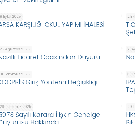
8 Eylül 2025
2 Ey
ARSA KARŞILIĞI OKUL YAPIMI İHALESİ
T.
Şef
25 Ağustos 2025
21 
Nazilli Ticaret Odasından Duyuru
Na
31 Temmuz 2025
31 
KOOPBİS Giriş Yöntemi Değişikliği
IP
To
29 Temmuz 2025
29 
5973 Sayılı Karara İlişkin Genelge
HK
Duyurusu Hakkında
Bil