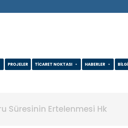
PROJELER
TİCARET NOKTASI
HABERLER
BİLG
uru Süresinin Ertelenmesi Hk