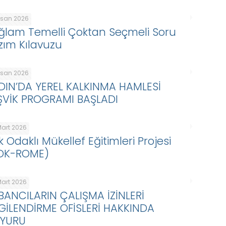
Nisan 2026
ğlam Temelli Çoktan Seçmeli Soru
zım Kılavuzu
Nisan 2026
DIN’DA YEREL KALKINMA HAMLESİ
ŞVİK PROGRAMI BAŞLADI
Mart 2026
k Odaklı Mükellef Eğitimleri Projesi
DK-ROME)
Mart 2026
BANCILARIN ÇALIŞMA İZİNLERİ
LGİLENDİRME OFİSLERİ HAKKINDA
YURU