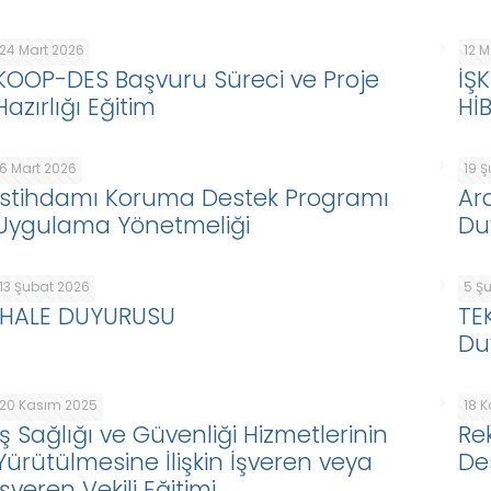
24 Mart 2026
12 
KOOP-DES Başvuru Süreci ve Proje
İŞ
Hazırlığı Eğitim
Hİ
6 Mart 2026
19 
İstihdamı Koruma Destek Programı
Ar
Uygulama Yönetmeliği
Du
13 Şubat 2026
5 Ş
İHALE DUYURUSU
TE
Du
20 Kasım 2025
18 
İş Sağlığı ve Güvenliği Hizmetlerinin
Re
Yürütülmesine İlişkin İşveren veya
De
İşveren Vekili Eğitimi