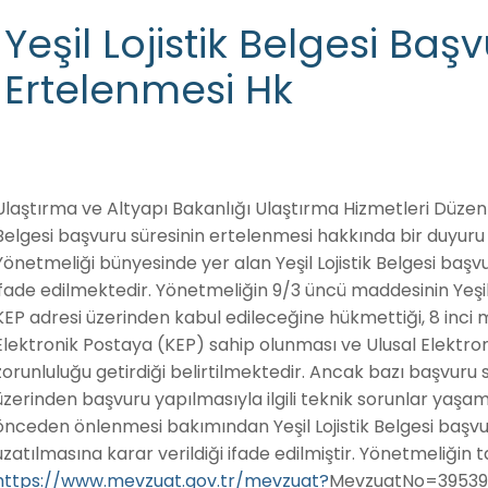
Yeşil Lojistik Belgesi Baş
Ertelenmesi Hk
Ulaştırma ve Altyapı Bakanlığı Ulaştırma Hizmetleri Düzen
Belgesi başvuru süresinin ertelenmesi hakkında bir duyuru
Yönetmeliği bünyesinde yer alan Yeşil Lojistik Belgesi başvu
ifade edilmektedir. Yönetmeliğin 9/3 üncü maddesinin Yeşil
KEP adresi üzerinden kabul edileceğine hükmettiği, 8 inci 
Elektronik Postaya (KEP) sahip olunması ve Ulusal Elektron
zorunluluğu getirdiği belirtilmektedir. Ancak bazı başvuru s
üzerinden başvuru yapılmasıyla ilgili teknik sorunlar yaşa
önceden önlenmesi bakımından Yeşil Lojistik Belgesi başvur
uzatılmasına karar verildiği ifade edilmiştir. Yönetmeliğin 
https://www.mevzuat.gov.tr/mevzuat?
MevzuatNo=39539