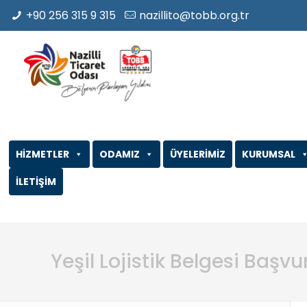
+90 256 315 9 315
nazillito@tobb.org.tr
HİZMETLER
ODAMIZ
ÜYELERİMİZ
KURUMSAL
İLETİŞİM
Yeşil Lojistik Belgesi Başv