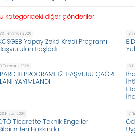
u kategorideki diğer gönderiler
30 Temmuz 2026
13 
KOSGEB Yapay Zekâ Kredi Programı
Eİ
Başvuruları Başladı
Yü
9 Temmuz 2026
16 
IPARD III PROGRAMI 12. BAŞVURU ÇAĞRI
İha
İLANI YAYIMLANDI
İht
Eta
İha
20 Nisan 2026
17 
DTÖ Ticarette Teknik Engeller
Öd
Bildirimleri Hakkında
Uy