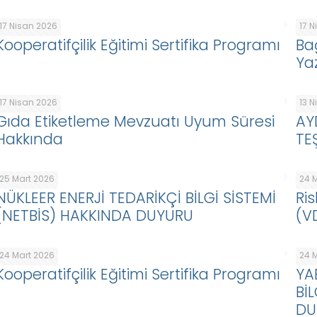
17 Nisan 2026
17 
Kooperatifçilik Eğitimi Sertifika Programı
Ba
Ya
17 Nisan 2026
13 
Gıda Etiketleme Mevzuatı Uyum Süresi
AY
Hakkında
TE
25 Mart 2026
24 
NÜKLEER ENERJİ TEDARİKÇİ BİLGİ SİSTEMİ
Ris
(NETBİS) HAKKINDA DUYURU
(V
24 Mart 2026
24 
Kooperatifçilik Eğitimi Sertifika Programı
YA
Bİ
DU