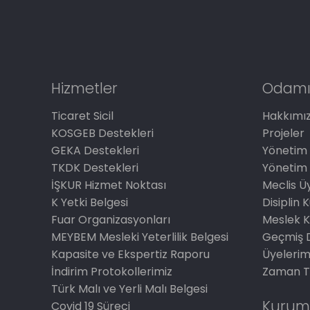
Hizmetler
Odamı
Ticaret Sicil
Hakkımı
KOSGEB Destekleri
Projeler
GEKA Destekleri
Yönetim 
TKDK Destekleri
Yönetim 
İŞKUR Hizmet Noktası
Meclis Üy
K Yetki Belgesi
Disiplin 
Fuar Organizasyonları
Meslek K
MEYBEM Mesleki Yeterlilik Belgesi
Geçmiş 
Kapasite ve Ekspertiz Raporu
Üyelerim
İndirim Protokollerimiz
Zaman T
Türk Malı ve Yerli Malı Belgesi
Kurum
Covid 19 Süreci