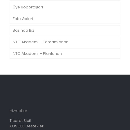
Üye Röportajları
Foto Galeri
Basında Biz
NTO Akademi – Tamamlanan
NTO Akademi – Planlanan
Hizmetler
Ticaret Sicil
KOSGEB Destekleri