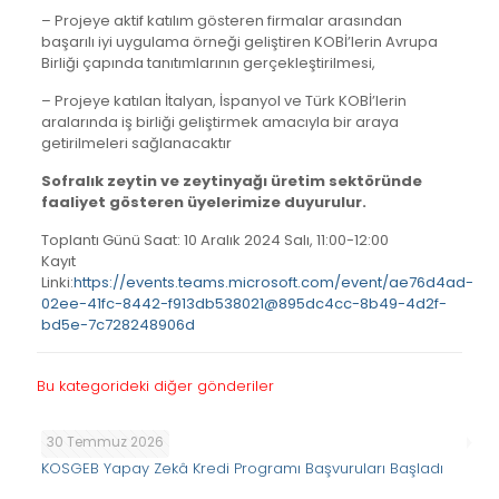
– Projeye aktif katılım gösteren firmalar arasından
başarılı iyi uygulama örneği geliştiren KOBİ’lerin Avrupa
Birliği çapında tanıtımlarının gerçekleştirilmesi,
– Projeye katılan İtalyan, İspanyol ve Türk KOBİ’lerin
aralarında iş birliği geliştirmek amacıyla bir araya
getirilmeleri sağlanacaktır
Sofralık zeytin ve zeytinyağı üretim sektöründe
faaliyet gösteren üyelerimize duyurulur.
Toplantı Günü Saat: 10 Aralık 2024 Salı, 11:00-12:00
Kayıt
Linki:
https://events.teams.microsoft.com/event/ae76d4ad-
02ee-41fc-8442-f913db538021@895dc4cc-8b49-4d2f-
bd5e-7c728248906d
Bu kategorideki diğer gönderiler
30 Temmuz 2026
KOSGEB Yapay Zekâ Kredi Programı Başvuruları Başladı