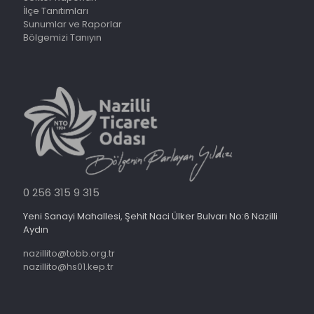
İlçe Tanıtımları
Sunumlar ve Raporlar
Bölgemizi Tanıyın
0 256 315 9 315
Yeni Sanayi Mahallesi, Şehit Naci Ülker Bulvarı No:6 Nazilli
Aydın
nazillito@tobb.org.tr
nazillito@hs01.kep.tr