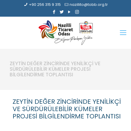
+90 256 315 9 315
nazillito@tobb.org.tr
ZEYTİN DEĞER ZİNCİRİNDE YENİLİKÇİ VE
SÜRDÜRÜLEBİLİR KÜMELER PROJESİ
BİLGİLENDİRME TOPLANTISI
ZEYTİN DEĞER ZİNCİRİNDE YENİLİKÇİ
VE SÜRDÜRÜLEBİLİR KÜMELER
PROJESİ BİLGİLENDİRME TOPLANTISI