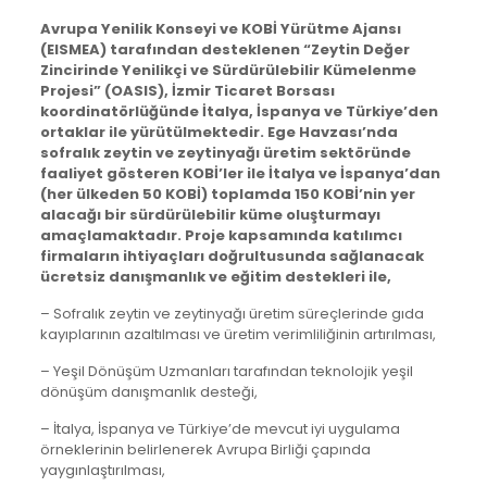
Avrupa Yenilik Konseyi ve KOBİ Yürütme Ajansı
(EISMEA) tarafından desteklenen “Zeytin Değer
Zincirinde Yenilikçi ve Sürdürülebilir Kümelenme
Projesi” (OASIS), İzmir Ticaret Borsası
koordinatörlüğünde İtalya, İspanya ve Türkiye’den
ortaklar ile yürütülmektedir. Ege Havzası’nda
sofralık zeytin ve zeytinyağı üretim sektöründe
faaliyet gösteren KOBİ’ler ile İtalya ve İspanya’dan
(her ülkeden 50 KOBİ) toplamda 150 KOBİ’nin yer
alacağı bir sürdürülebilir küme oluşturmayı
amaçlamaktadır. Proje kapsamında katılımcı
firmaların ihtiyaçları doğrultusunda sağlanacak
ücretsiz danışmanlık ve eğitim destekleri ile,
– Sofralık zeytin ve zeytinyağı üretim süreçlerinde gıda
kayıplarının azaltılması ve üretim verimliliğinin artırılması,
– Yeşil Dönüşüm Uzmanları tarafından teknolojik yeşil
dönüşüm danışmanlık desteği,
– İtalya, İspanya ve Türkiye’de mevcut iyi uygulama
örneklerinin belirlenerek Avrupa Birliği çapında
yaygınlaştırılması,