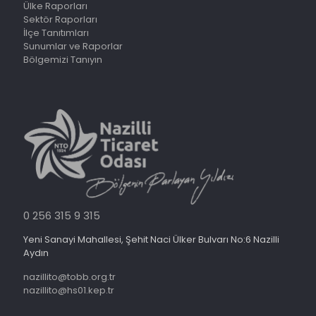
Ülke Raporları
Sektör Raporları
İlçe Tanıtımları
Sunumlar ve Raporlar
Bölgemizi Tanıyın
0 256 315 9 315
Yeni Sanayi Mahallesi, Şehit Naci Ülker Bulvarı No:6 Nazilli
Aydın
nazillito@tobb.org.tr
nazillito@hs01.kep.tr