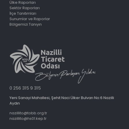
Ülke Raporları
Sektör Raporları
İlçe Tanıtımları
Sunumlar ve Raporlar
Bölgemizi Tanıyın
0 256 315 9 315
Yeni Sanayi Mahallesi, Şehit Naci Ülker Bulvarı No:6 Nazilli
Aydın
nazillito@tobb.org.tr
nazillito@hs01.kep.tr