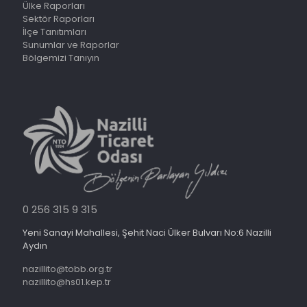
Ülke Raporları
Sektör Raporları
İlçe Tanıtımları
Sunumlar ve Raporlar
Bölgemizi Tanıyın
0 256 315 9 315
Yeni Sanayi Mahallesi, Şehit Naci Ülker Bulvarı No:6 Nazilli
Aydın
nazillito@tobb.org.tr
nazillito@hs01.kep.tr