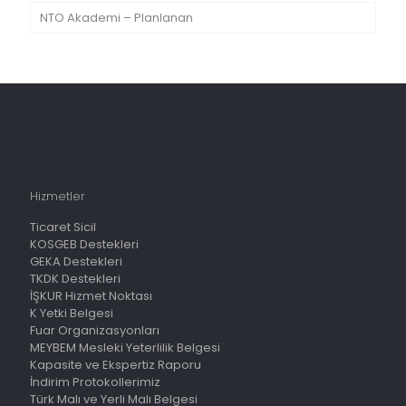
NTO Akademi – Planlanan
Hizmetler
Ticaret Sicil
KOSGEB Destekleri
GEKA Destekleri
TKDK Destekleri
İŞKUR Hizmet Noktası
K Yetki Belgesi
Fuar Organizasyonları
MEYBEM Mesleki Yeterlilik Belgesi
Kapasite ve Ekspertiz Raporu
İndirim Protokollerimiz
Türk Malı ve Yerli Malı Belgesi