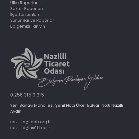
Ülke Raporları
Sektör Raporları
İlçe Tanıtımları
Sunumlar ve Raporlar
Bölgemizi Tanıyın
0 256 315 9 315
Yeni Sanayi Mahallesi, Şehit Naci Ülker Bulvarı No:6 Nazilli
Aydın
nazillito@tobb.org.tr
nazillito@hs01.kep.tr