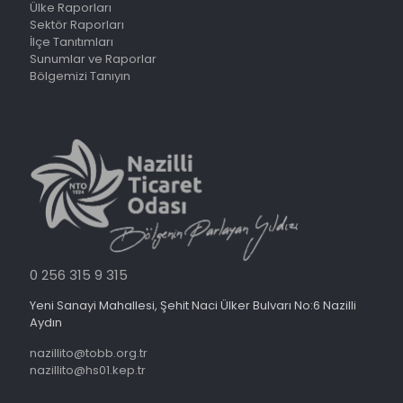
Ülke Raporları
Sektör Raporları
İlçe Tanıtımları
Sunumlar ve Raporlar
Bölgemizi Tanıyın
0 256 315 9 315
Yeni Sanayi Mahallesi, Şehit Naci Ülker Bulvarı No:6 Nazilli
Aydın
nazillito@tobb.org.tr
nazillito@hs01.kep.tr