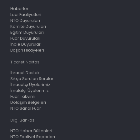
Haberler
Lobi Faaliyetleri
NTO Duyuruları
Komite Duyuruları
Eğitim Duyuruları
Fuar Duyuruları
İhale Duyuruları
Başarı Hikayeleri
Ticaret Noktası
İhracat Destek
Sıkça Sorulan Sorular
İhracatçı Üyelerimiz
İmalatçı Üyelerimiz
Fuar Takvimi
Dolaşım Belgeleri
NTO Sanal Fuar
Bilgi Bankası
NTO Haber Bültenleri
NTO Faaliyet Raporları