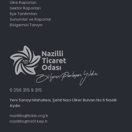
Ülke Raporları
Sektör Raporları
İlçe Tanıtımları
Sunumlar ve Raporlar
Bölgemizi Tanıyın
0 256 315 9 315
Yeni Sanayi Mahallesi, Şehit Naci Ülker Bulvarı No:6 Nazilli
Aydın
nazillito@tobb.org.tr
nazillito@hs01.kep.tr