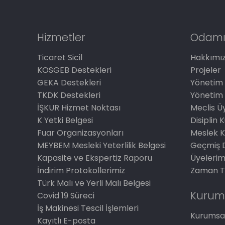
Hizmetler
Odamı
Ticaret Sicil
Hakkımı
KOSGEB Destekleri
Projeler
GEKA Destekleri
Yönetim 
TKDK Destekleri
Yönetim 
İŞKUR Hizmet Noktası
Meclis Üy
K Yetki Belgesi
Disiplin 
Fuar Organizasyonları
Meslek K
MEYBEM Mesleki Yeterlilik Belgesi
Geçmiş 
Kapasite ve Ekspertiz Raporu
Üyelerim
İndirim Protokollerimiz
Zaman T
Türk Malı ve Yerli Malı Belgesi
Kurum
Covid 19 Süreci
İş Makinesi Tescil İşlemleri
Kurumsal
Kayıtlı E-posta