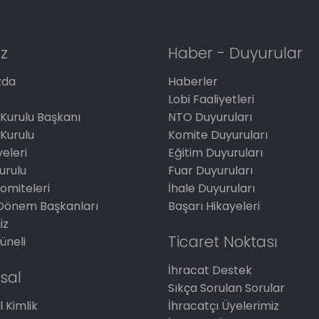
z
Haber - Duyurular
zda
Haberler
Lobi Faaliyetleri
Kurulu Başkanı
NTO Duyuruları
Kurulu
Komite Duyuruları
eleri
Eğitim Duyuruları
Kurulu
Fuar Duyuruları
omiteleri
İhale Duyuruları
Dönem Başkanları
Başarı Hikayeleri
iz
Ticaret Noktası
üneli
İhracat Destek
sal
Sıkça Sorulan Sorular
 Kimlik
İhracatçı Üyelerimiz