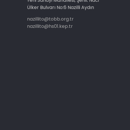
Yeni Sanayi Mahallesi, Şehit Naci
Ülker Bulvarı No:6 Nazilli Aydın
nazillito@tobb.org.tr
nazillito@hs01.kep.tr