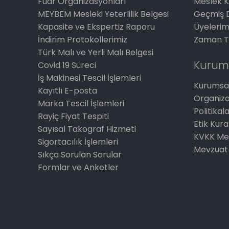
Fuar Organizasyonları
Meslek K
MEYBEM Mesleki Yeterlilik Belgesi
Geçmiş 
Kapasite ve Ekspertiz Raporu
Üyelerim
İndirim Protokollerimiz
Zaman T
Türk Malı ve Yerli Malı Belgesi
Kurum
Covid 19 Süreci
İş Makinesi Tescil İşlemleri
Kurumsal
Kayıtlı E-posta
Organiz
Marka Tescil İşlemleri
Politikal
Rayiç Fiyat Tespiti
Etik Kura
Sayısal Takograf Hizmeti
KVKK Me
Sigortacılık İşlemleri
Mevzuat
Sıkça Sorulan Sorular
Formlar ve Anketler