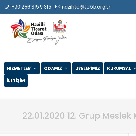
+90 256 315 9 315
nazillito@tobb.org.tr
HİZMETLER
ODAMIZ
ÜYELERİMİZ
KURUMSAL
İLETİŞİM
22.01.2020 12. Grup Meslek