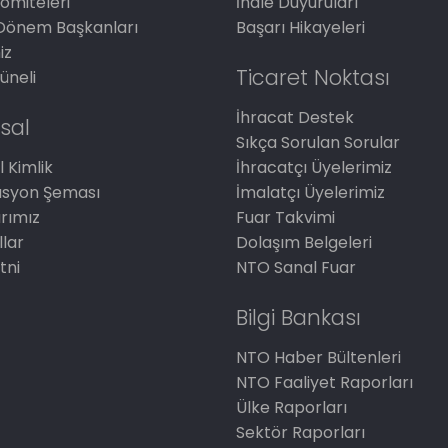
omiteleri
İhale Duyuruları
Dönem Başkanları
Başarı Hikayeleri
iz
Ticaret Noktası
üneli
İhracat Destek
sal
Sıkça Sorulan Sorular
 Kimlik
İhracatçı Üyelerimiz
asyon Şeması
İmalatçı Üyelerimiz
arımız
Fuar Takvimi
llar
Dolaşım Belgeleri
tni
NTO Sanal Fuar
Bilgi Bankası
NTO Haber Bültenleri
NTO Faaliyet Raporları
Ülke Raporları
Sektör Raporları