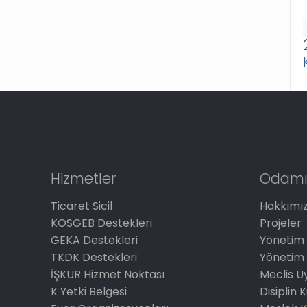
Hizmetler
Odamı
Ticaret Sicil
Hakkımı
KOSGEB Destekleri
Projeler
GEKA Destekleri
Yönetim 
TKDK Destekleri
Yönetim 
İŞKUR Hizmet Noktası
Meclis Üy
K Yetki Belgesi
Disiplin 