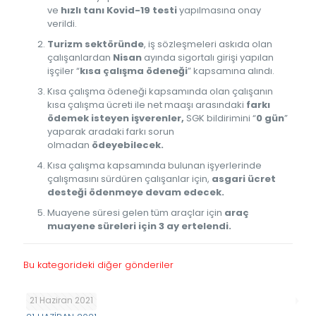
ve
hızlı tanı Kovid-19 testi
yapılmasına onay
verildi.
Turizm sektöründe
, iş sözleşmeleri askıda olan
çalışanlardan
Nisan
ayında sigortalı girişi yapılan
işçiler “
kısa çalışma ödeneği
” kapsamına alındı.
Kısa çalışma ödeneği kapsamında olan çalışanın
kısa çalışma ücreti ile net maaşı arasındaki
farkı
ödemek isteyen işverenler,
SGK bildirimini “
0 gün
”
yaparak aradaki farkı sorun
olmadan
ödeyebilecek.
Kısa çalışma kapsamında bulunan işyerlerinde
çalışmasını sürdüren çalışanlar için,
asgari ücret
desteği ödenmeye devam edecek.
Muayene süresi gelen tüm araçlar için
araç
muayene süreleri için 3 ay ertelendi.
Bu kategorideki diğer gönderiler
21 Haziran 2021