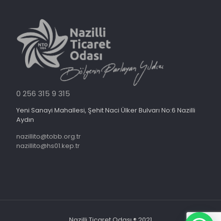
0 256 315 9 315
Yeni Sanayi Mahallesi, Şehit Naci Ülker Bulvarı No:6 Nazilli
Aydın
nazillito@tobb.org.tr
nazillito@hs01.kep.tr
Nazilli Ticaret Odası ® 2021