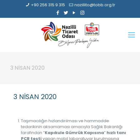
+90 256 315 9 315
nazillito@tobb.org.tr
3 NİSAN 2020
3 NİSAN 2020
Taşımacılığın hızlandırılması ve hammadde
tedarikinin aksamaması amacıyla Sağlık Bakanlığı
tarafından “
Kapıkule Gümrük Kapısına
”
hızlı tanı
PCR testi
yapan mobil laboratuvar kurulmasına