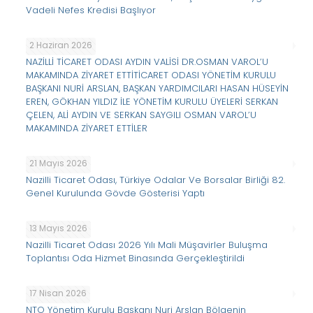
Vadeli Nefes Kredisi Başlıyor
2 Haziran 2026
NAZİLLİ TİCARET ODASI AYDIN VALİSİ DR.OSMAN VAROL’U
MAKAMINDA ZİYARET ETTİTİCARET ODASI YÖNETİM KURULU
BAŞKANI NURİ ARSLAN, BAŞKAN YARDIMCILARI HASAN HÜSEYİN
EREN, GÖKHAN YILDIZ İLE YÖNETİM KURULU ÜYELERİ SERKAN
ÇELEN, ALİ AYDIN VE SERKAN SAYGILI OSMAN VAROL’U
MAKAMINDA ZİYARET ETTİLER
21 Mayıs 2026
Nazilli Ticaret Odası, Türkiye Odalar Ve Borsalar Birliği 82.
Genel Kurulunda Gövde Gösterisi Yaptı
13 Mayıs 2026
Nazilli Ticaret Odası 2026 Yılı Mali Müşavirler Buluşma
Toplantısı Oda Hizmet Binasında Gerçekleştirildi
17 Nisan 2026
NTO Yönetim Kurulu Başkanı Nuri Arslan Bölgenin