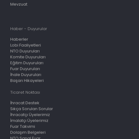
Mevzuat
Haber - Duyurular
Haberler
Lobi Faaliyetleri
NTO Duyuruları
Komite Duyuruları
Eğitim Duyuruları
Fuar Duyuruları
İhale Duyuruları
Başarı Hikayeleri
Ticaret Noktası
İhracat Destek
Sıkça Sorulan Sorular
İhracatçı Üyelerimiz
İmalatçı Üyelerimiz
Fuar Takvimi
Dolaşım Belgeleri
NTO Sanal Fuar