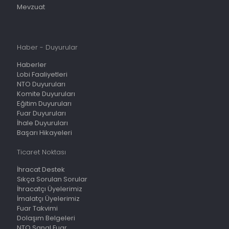
Mevzuat
Haber - Duyurular
Haberler
Lobi Faaliyetleri
NTO Duyuruları
Komite Duyuruları
Eğitim Duyuruları
Fuar Duyuruları
İhale Duyuruları
Başarı Hikayeleri
Ticaret Noktası
İhracat Destek
Sıkça Sorulan Sorular
İhracatçı Üyelerimiz
İmalatçı Üyelerimiz
Fuar Takvimi
Dolaşım Belgeleri
NTO Sanal Fuar