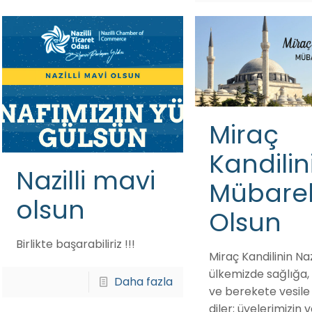
Miraç
Kandilin
Nazilli mavi
Mübare
olsun
Olsun
Birlikte başarabiliriz !!!
Miraç Kandilinin Naz
ülkemizde sağlığa,
Daha fazla
ve berekete vesile
diler; üyelerimizin 