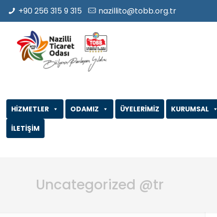
+90 256 315 9 315
nazillito@tobb.org.tr
HİZMETLER
ODAMIZ
ÜYELERİMİZ
KURUMSAL
İLETİŞİM
Uncategorized @tr