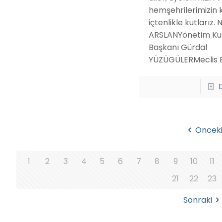
hemşehrilerimizin k
içtenlikle kutlarız. N
ARSLANYönetim Ku
Başkanı Gürdal
YÜZÜGÜLERMeclis 
Öncek
1
2
3
4
5
6
7
8
9
10
11
21
22
23
Sonraki