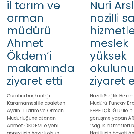
il tarım ve
Nuri Ars
orman
nazilli s
müdürü
hizmetle
Ahmet
meslek
Ökdem’i
yüksek
makamında
okulunu
ziyaret etti
ziyaret e
Cumhurbaşkanlığı
Nazilli Sağlık Hizm
Kararnamesi ile asaleten
Müdürü Tuncay Er
Aydın İl Tarım ve Orman
SEPETÇİOĞLU ile bi
Müdürlüğüne atanan
görüşme yapan AR
Ahmet ÖKDEM’ e yeni
“sağlık hizmetleri
görevi için hayırlı olsun
Nazilli için hayati 