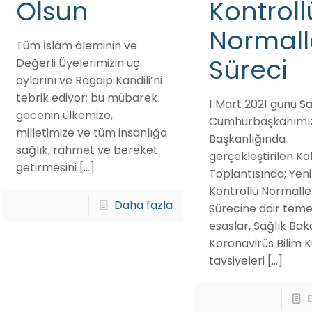
Olsun
Kontroll
Normal
Tüm İslâm âleminin ve
Süreci
Değerli Üyelerimizin üç
aylarını ve Regaip Kandili’ni
tebrik ediyor; bu mübarek
1 Mart 2021 günü S
gecenin ülkemize,
Cumhurbaşkanımı
milletimize ve tüm insanlığa
Başkanlığında
sağlık, rahmet ve bereket
gerçekleştirilen Ka
getirmesini
[…]
Toplantısında; Yeni
Kontrollü Normall
Daha fazla
Sürecine dair temel
esaslar, Sağlık Bak
Koronavirüs Bilim K
tavsiyeleri
[…]