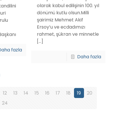
olarak kabul edilişinin 100. yıl
andilini
dönümü kutlu olsun.Milli
uri
şairimiz Mehmet Akif
rulu
Ersoy’u ve ecdadımızı
rahmet, şükran ve minnetle
Başkanı
[…]
Daha fazla
Daha fazla
i
12
13
14
15
16
17
18
19
20
24