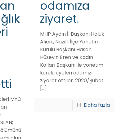
lan
odamıza
ağlık
ziyaret.
ri
MHP Aydın İl Başkanı Haluk
Alıcık, Nazilli İlçe Yönetim
Kurulu Başkanı Hasan
Hüseyin Eren ve Kadın
Kolları Başkanı ile yönetim
kurulu üyeleri odamızı
tti
ziyaret ettiler. 2020/Şubat
[…]
etleri MYO
Daha fazla
can
r
SLAN;
 bölümünü
önemi olan