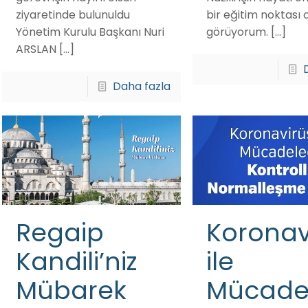
ziyaretinde bulunuldu
bir eğitim noktası 
Yönetim Kurulu Başkanı Nuri
görüyorum.
[…]
ARSLAN
[…]
Daha fazla
Regaip
Koronav
Kandili’niz
ile
Mübarek
Mücade