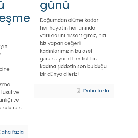
ü
günü
leşme
Doğumdan ölüme kadar
her hayatın her anında
varlıklarını hissettiğimiz, bizi
biz yapan değerli
ayın
kadınlarımızın bu özel
z
gününü yürekten kutlar,
kadına şiddetin son bulduğu
bine
bir dünya dileriz!
eşme
Daha fazla
 usul ve
anlığı ve
urulu’nun
Daha fazla