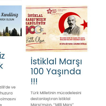
iz
İstiklal Marşı
k
100 Yaşında
!!!
illi’de ve
Türk Milletinin mücadelesini
 huzura
destanlaştıran İstiklal
 olmasını
Marşı’mızın, ‘’Milli Marş’’
ve