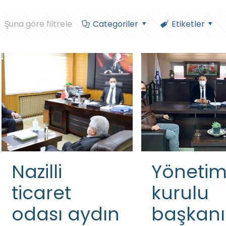
Şuna göre filtrele
Categoriler
Etiketler
Nazilli
Yöneti
ticaret
kurulu
odası aydın
başkanı