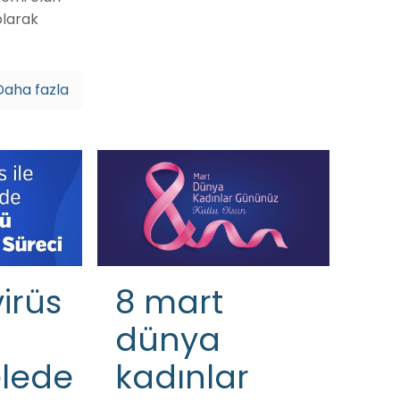
olarak
Daha fazla
irüs
8 mart
dünya
lede
kadınlar