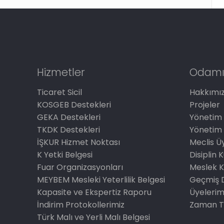
Hizmetler
Odamı
Ticaret Sicil
Hakkımı
KOSGEB Destekleri
Projeler
GEKA Destekleri
Yönetim 
TKDK Destekleri
Yönetim 
İŞKUR Hizmet Noktası
Meclis Üy
K Yetki Belgesi
Disiplin 
Fuar Organizasyonları
Meslek K
MEYBEM Mesleki Yeterlilik Belgesi
Geçmiş 
Kapasite ve Ekspertiz Raporu
Üyelerim
İndirim Protokollerimiz
Zaman T
Türk Malı ve Yerli Malı Belgesi