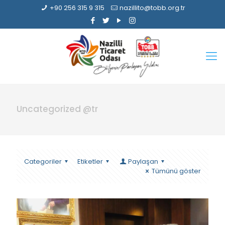
+90 256 315 9 315
nazillito@tobb.org.tr
Uncategorized @tr
Categoriler
Etiketler
Paylaşan
Tümünü göster