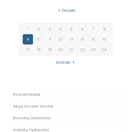
Önceki
1
2
3
4
5
6
7
8
9
10
11
12
13
14
15
16
17
18
19
20
21
22
23
24
Sonraki
İhracat Destek
Sıkça Sorulan Sorular
İhracatçı Üyelerimiz
İmalatçı Üyelerimiz