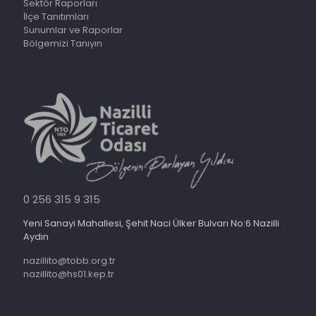
Sektör Raporları
İlçe Tanıtımları
Sunumlar ve Raporlar
Bölgemizi Tanıyın
0 256 315 9 315
Yeni Sanayi Mahallesi, Şehit Naci Ülker Bulvarı No:6 Nazilli
Aydın
nazillito@tobb.org.tr
nazillito@hs01.kep.tr