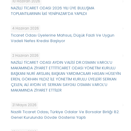
10 Haziran 2026
NAZİLLİ TİCARET ODASI 2026 YILI ÜYE BULUŞMA
TOPLANTILARININ İLKİ YENİPAZAR’DA YAPILDI
4 Haziran 2026
Ticaret Odası Üyelerine Mahsus, Düşük Faizli Ve Uygun
Vadeli Nefes Kredisi Başlıyor
2 Haziran 2026
NAZİLLİ TİCARET ODASI AYDIN VALİSİ DR.OSMAN VAROL’U
MAKAMINDA ZİYARET ETTİTİCARET ODASI YÖNETİM KURULU
BAŞKANI NURİ ARSLAN, BAŞKAN YARDIMCILARI HASAN HÜSEYİN
EREN, GÖKHAN YILDIZ İLE YÖNETİM KURULU ÜYELERİ SERKAN
ÇELEN, ALİ AYDIN VE SERKAN SAYGILI OSMAN VAROL’U
MAKAMINDA ZİYARET ETTİLER
21 Mayıs 2026
Nazilli Ticaret Odası, Türkiye Odalar Ve Borsalar Birliği 82.
Genel Kurulunda Gövde Gösterisi Yaptı