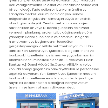
işyeri sahipleri adına teşekkür ediyorum. Uzun yıllardan
beri verdiği hizmetler ile esnaf ve üreticinin nezdinde ayrı
bir yeri olduğu ifade edilen bir bankanın üretim ve
sanayinin merkezi durumunda olan yeni sanayi
bölgesinde bir şubesinin olmayışını büyük bir eksiklik
olarak görmekteydik. Yeni hizmet binamızın projesi
hazırlanırken bir veya iki banka şubesinin de hizmet
vermesini planlamış, projemizi bu düşüncemize göre
yapmıştık. Banka şubelerinin ve noterin bu bölgede
hizmet vermeye başlamasının tesadüfen
gerçekleşmediğini özellikle belirtmek istiyorum.T. Halk
Bankası Yeni Sanayi Uydu Şubesi bu bölgede finans ve
bankacılık hizmetlerinin gelişmesi ve yaygınlaşması için
önemli bir dönüm noktası olacaktır. Bu vesileyle T.Halk
Bankası A.Ş Genel Müdürü Sn.Osman ARSLAN’ a ve bu
konuda emeği geçen tüm banka yetkilileri ile personeline
teşekkür ediyorum. Yeni Sanayi Uydu Şubesinin modern
bankacılık hizmetlerine en kolay biçimde ulaşmak için
hayati bir destek noktası olacağına inanıyor ve tüm
üyelerimize hayırlı olmasını diliyorum dedi.