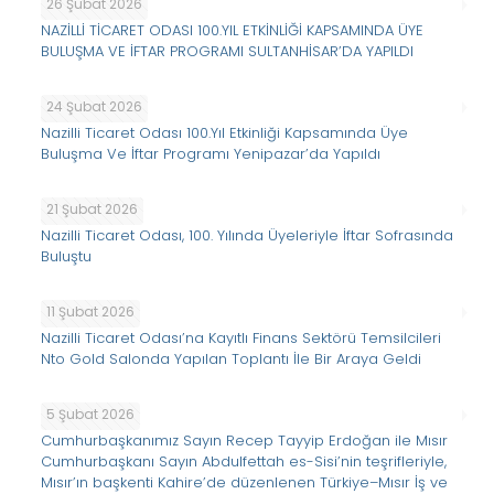
26 Şubat 2026
NAZİLLİ TİCARET ODASI 100.YIL ETKİNLİĞİ KAPSAMINDA ÜYE
BULUŞMA VE İFTAR PROGRAMI SULTANHİSAR’DA YAPILDI
24 Şubat 2026
Nazilli Ticaret Odası 100.Yıl Etkinliği Kapsamında Üye
Buluşma Ve İftar Programı Yenipazar’da Yapıldı
21 Şubat 2026
Nazilli Ticaret Odası, 100. Yılında Üyeleriyle İftar Sofrasında
Buluştu
11 Şubat 2026
Nazilli Ticaret Odası’na Kayıtlı Finans Sektörü Temsilcileri
Nto Gold Salonda Yapılan Toplantı İle Bir Araya Geldi
5 Şubat 2026
Cumhurbaşkanımız Sayın Recep Tayyip Erdoğan ile Mısır
Cumhurbaşkanı Sayın Abdulfettah es-Sisi’nin teşrifleriyle,
Mısır’ın başkenti Kahire’de düzenlenen Türkiye–Mısır İş ve