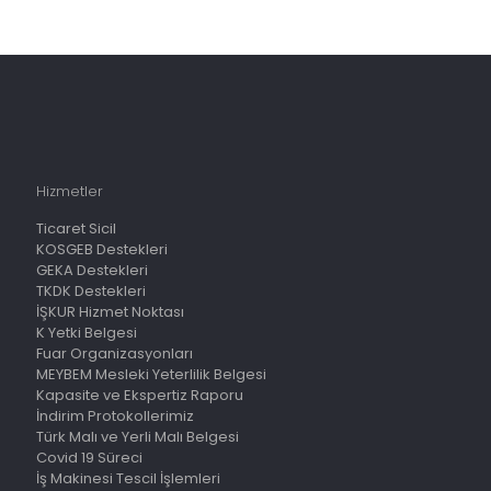
Hizmetler
Ticaret Sicil
KOSGEB Destekleri
GEKA Destekleri
TKDK Destekleri
İŞKUR Hizmet Noktası
K Yetki Belgesi
Fuar Organizasyonları
MEYBEM Mesleki Yeterlilik Belgesi
Kapasite ve Ekspertiz Raporu
İndirim Protokollerimiz
Türk Malı ve Yerli Malı Belgesi
Covid 19 Süreci
İş Makinesi Tescil İşlemleri