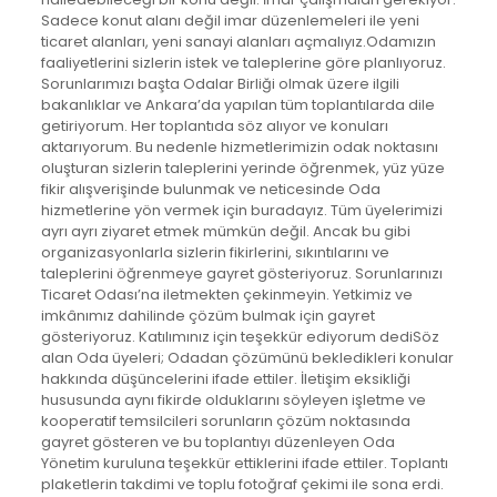
Sadece konut alanı değil imar düzenlemeleri ile yeni
ticaret alanları, yeni sanayi alanları açmalıyız.Odamızın
faaliyetlerini sizlerin istek ve taleplerine göre planlıyoruz.
Sorunlarımızı başta Odalar Birliği olmak üzere ilgili
bakanlıklar ve Ankara’da yapılan tüm toplantılarda dile
getiriyorum. Her toplantıda söz alıyor ve konuları
aktarıyorum. Bu nedenle hizmetlerimizin odak noktasını
oluşturan sizlerin taleplerini yerinde öğrenmek, yüz yüze
fikir alışverişinde bulunmak ve neticesinde Oda
hizmetlerine yön vermek için buradayız. Tüm üyelerimizi
ayrı ayrı ziyaret etmek mümkün değil. Ancak bu gibi
organizasyonlarla sizlerin fikirlerini, sıkıntılarını ve
taleplerini öğrenmeye gayret gösteriyoruz. Sorunlarınızı
Ticaret Odası’na iletmekten çekinmeyin. Yetkimiz ve
imkânımız dahilinde çözüm bulmak için gayret
gösteriyoruz. Katılımınız için teşekkür ediyorum dediSöz
alan Oda üyeleri; Odadan çözümünü bekledikleri konular
hakkında düşüncelerini ifade ettiler. İletişim eksikliği
hususunda aynı fikirde olduklarını söyleyen işletme ve
kooperatif temsilcileri sorunların çözüm noktasında
gayret gösteren ve bu toplantıyı düzenleyen Oda
Yönetim kuruluna teşekkür ettiklerini ifade ettiler. Toplantı
plaketlerin takdimi ve toplu fotoğraf çekimi ile sona erdi.