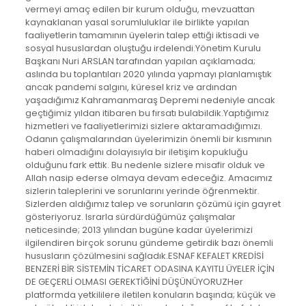
vermeyi amaç edilen bir kurum olduğu, mevzuattan
kaynaklanan yasal sorumluluklar ile birlikte yapılan
faaliyetlerin tamamının üyelerin talep ettiği iktisadi ve
sosyal hususlardan oluştuğu irdelendi.Yönetim Kurulu
Başkanı Nuri ARSLAN tarafından yapılan açıklamada;
aslında bu toplantıları 2020 yılında yapmayı planlamıştık
ancak pandemi salgını, küresel kriz ve ardından
yaşadığımız Kahramanmaraş Depremi nedeniyle ancak
geçtiğimiz yıldan itibaren bu fırsatı bulabildik.Yaptığımız
hizmetleri ve faaliyetlerimizi sizlere aktaramadığımızı.
Odanın çalışmalarından üyelerimizin önemli bir kısmının
haberi olmadığını dolayısıyla bir iletişim kopukluğu
olduğunu fark ettik. Bu nedenle sizlere misafir olduk ve
Allah nasip ederse olmaya devam edeceğiz. Amacımız
sizlerin taleplerini ve sorunlarını yerinde öğrenmektir.
Sizlerden aldığımız talep ve sorunların çözümü için gayret
gösteriyoruz. Israrla sürdürdüğümüz çalışmalar
neticesinde; 2013 yılından bugüne kadar üyelerimizi
ilgilendiren birçok sorunu gündeme getirdik bazı önemli
hususların çözülmesini sağladık.ESNAF KEFALET KREDİSİ
BENZERİ BİR SİSTEMİN TİCARET ODASINA KAYITLI ÜYELER İÇİN
DE GEÇERLİ OLMASI GEREKTİĞİNİ DÜŞÜNÜYORUZHer
platformda yetkililere iletilen konuların başında; küçük ve