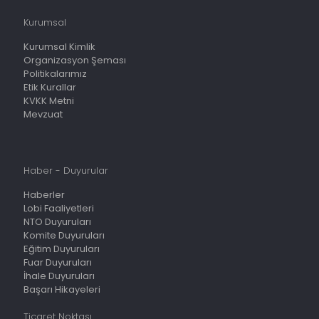
Kurumsal
Kurumsal Kimlik
Organizasyon Şeması
Politikalarımız
Etik Kurallar
KVKK Metni
Mevzuat
Haber - Duyurular
Haberler
Lobi Faaliyetleri
NTO Duyuruları
Komite Duyuruları
Eğitim Duyuruları
Fuar Duyuruları
İhale Duyuruları
Başarı Hikayeleri
Ticaret Noktası