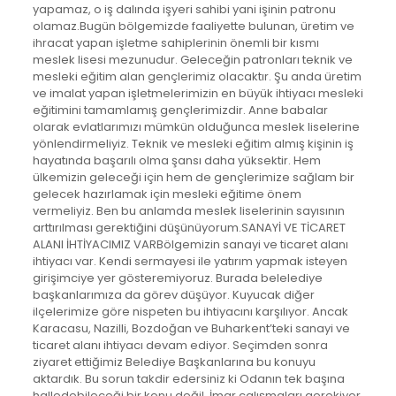
yapamaz, o iş dalında işyeri sahibi yani işinin patronu
olamaz.Bugün bölgemizde faaliyette bulunan, üretim ve
ihracat yapan işletme sahiplerinin önemli bir kısmı
meslek lisesi mezunudur. Geleceğin patronları teknik ve
mesleki eğitim alan gençlerimiz olacaktır. Şu anda üretim
ve imalat yapan işletmelerimizin en büyük ihtiyacı mesleki
eğitimini tamamlamış gençlerimizdir. Anne babalar
olarak evlatlarımızı mümkün olduğunca meslek liselerine
yönlendirmeliyiz. Teknik ve mesleki eğitim almış kişinin iş
hayatında başarılı olma şansı daha yüksektir. Hem
ülkemizin geleceği için hem de gençlerimize sağlam bir
gelecek hazırlamak için mesleki eğitime önem
vermeliyiz. Ben bu anlamda meslek liselerinin sayısının
arttırılması gerektiğini düşünüyorum.SANAYİ VE TİCARET
ALANI İHTİYACIMIZ VARBölgemizin sanayi ve ticaret alanı
ihtiyacı var. Kendi sermayesi ile yatırım yapmak isteyen
girişimciye yer gösteremiyoruz. Burada belelediye
başkanlarımıza da görev düşüyor. Kuyucak diğer
ilçelerimize göre nispeten bu ihtiyacını karşılıyor. Ancak
Karacasu, Nazilli, Bozdoğan ve Buharkent’teki sanayi ve
ticaret alanı ihtiyacı devam ediyor. Seçimden sonra
ziyaret ettiğimiz Belediye Başkanlarına bu konuyu
aktardık. Bu sorun takdir edersiniz ki Odanın tek başına
halledebileceği bir konu değil. İmar çalışmaları gerekiyor.