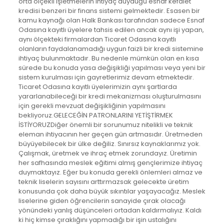
orta ölçekli işletmelerin ihtiyaç duyduğu esnaf kefalet
kredisi benzeri bir finans sistemi gelmektedir. Esasen bir
kamu kaynağı olan Halk Bankası tarafından sadece Esnaf
Odasına kayıtlı üyelere tahsis edilen ancak aynı işi yapan,
aynı ölçekteki firmalardan Ticaret Odasına kayıtlı
olanların faydalanamadığı uygun faizli bir kredi sistemine
ihtiyaç bulunmaktadır. Bu nedenle mümkün olan en kısa
sürede bu konuda yasa değişikliği yapılması veya yeni bir
sistem kurulması için gayretlerimiz devam etmektedir.
Ticaret Odasına kayıtlı üyelerimizin aynı şartlarda
yararlanabileceği bir kredi mekanizması oluşturulmasını
için gerekli mevzuat değişikliğinin yapılmasını
bekliyoruz.GELECEĞİN PATRONLARINI YETİŞTİRMEK
İSTİYORUZDiğer önemli bir sorunumuz nitelikli ve teknik
eleman ihtiyacının her geçen gün artmasıdır. Üretmeden
büyüyebilecek bir ülke değiliz. Sınırsız kaynaklarımız yok.
Çalışmak, üretmek ve ihraç etmek zorundayız. Üretimin
her safhasında meslek eğitimi almış gençlerimize ihtiyaç
duymaktayız. Eğer bu konuda gerekli önlemleri almaz ve
teknik liselerin sayısını arttırmazsak gelecekte üretim
konusunda çok daha büyük sıkıntılar yaşayacağız. Meslek
liselerine giden öğrencilerin sanayide çırak olacağı
yönündeki yanlış düşünceleri ortadan kaldırmalıyız. Kaldı
ki hiç kimse çıraklığını yapmadığı bir işin ustalığını