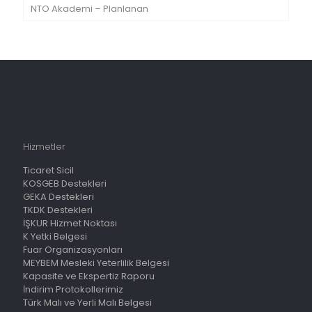
NTO Akademi – Planlanan
Hizmetler
Ticaret Sicil
KOSGEB Destekleri
GEKA Destekleri
TKDK Destekleri
İŞKUR Hizmet Noktası
K Yetki Belgesi
Fuar Organizasyonları
MEYBEM Mesleki Yeterlilik Belgesi
Kapasite ve Ekspertiz Raporu
İndirim Protokollerimiz
Türk Malı ve Yerli Malı Belgesi