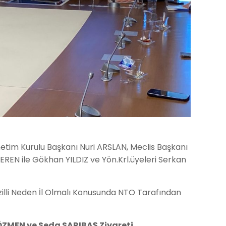
netim Kurulu Başkanı Nuri ARSLAN, Meclis Başkanı
REN ile Gökhan YILDIZ ve Yön.Krl.üyeleri Serkan
azilli Neden İl Olmalı Konusunda NTO Tarafından
 ÖZMEN ve Seda SARIBAŞ Ziyareti