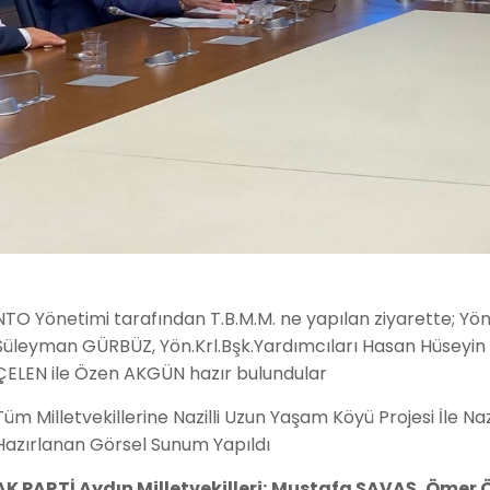
NTO Yönetimi tarafından T.B.M.M. ne yapılan ziyarette; Yö
Süleyman GÜRBÜZ, Yön.Krl.Bşk.Yardımcıları Hasan Hüseyin E
ÇELEN ile Özen AKGÜN hazır bulundular
Tüm Milletvekillerine Nazilli Uzun Yaşam Köyü Projesi İle N
Hazırlanan Görsel Sunum Yapıldı
AK PARTİ Aydın Milletvekilleri; Mustafa SAVAŞ, Ömer