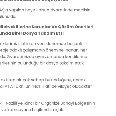
’a yapılan hayırlı olsun ziyaretinde meclisin
lunuldu.
lletvekillerine Sorunlar Ve Çözüm Önerileri
usunda Birer Dosya Takdim Etti
iklerimizi iletirken yeni dönemde başarılı
proje odaklı çalışmanın önemine inanan, her
ldu. Ziyaretimizde aynı zamanda kendilerine
rilerinin bulunduğu bir dosya takdim ettik.
erektiren bir çok sebep bulunduğunu, ancak
ATATÜRK’ ün “Nazilli ati’de vilayet olacaktır”
 -Nazilli’ye ikinci bir Organize Sanayi Bölgesinin
 ve kamuoyunu bilgilendirmiştik.