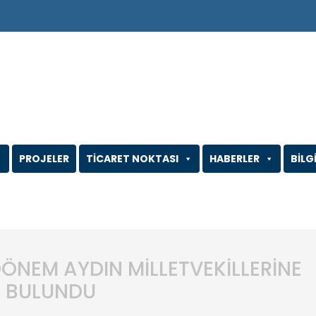
PROJELER
TİCARET NOKTASI
HABERLER
BİLG
DÖNEM AYDIN MİLLETVEKİLLERİNE
E BULUNDU