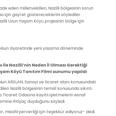
 eden milletvekilleri, Nazilli bölgesinin sorun
sı için gayret göstereceklerini söylediler.
azilli Uzun Yaşam Köyü projesinin bölge için
lı olsun ziyaretinde yeni yasama döneminde
İle Nazilli’nin Neden İl Olması Gerektiği
aşam Köyü Tanıtım Filmi sunumu yapıldı
ri ARSLAN; Sanayi ve ticaret alanı konusundaki
dilen Nazilli bölgesinin temsil konusunda sıkıntı
ıca Ticaret Odasına kayıtlı işletmelerin esnaf
stemine ihtiyaç duyduğunu söyledi.
, misafirperverliği için teşekkür ediyoruz- dedi.