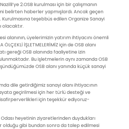
zilli’ye 2.OSB kurulması için bir çalışmanın
imi belirten haberler yapmışlardı. Ancak geçen
. Kurulmasına teşebbüs edilen Organize Sanayi
sı olacaktır.
i alanının, üyelerimizin yatırım ihtiyacını önemli
 ÖLÇEKLİ İŞLETMELERİMİZ için de OSB alanı
ı gereği OSB alanında faaliyetine izin
 bulunmaktadır. Bu işletmelerin aynı zamanda OSB
 düşündüğümüzde OSB alanı yanında küçük sanayi
da dile getirdiğimiz sanayi alanı ihtiyacının
ata geçirilmesi için her türlü desteği ve
firperverlikleri için teşekkür ediyoruz-
t Odası heyetinin ziyaretlerinden duydukları
r olduğu gibi bundan sonra da talep edilmesi