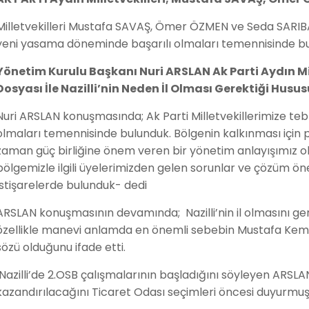
Milletvekilleri Mustafa SAVAŞ, Ömer ÖZMEN ve Seda SARIBAŞ
yeni yasama döneminde başarılı olmaları temennisinde bu
Yönetim Kurulu Başkanı Nuri ARSLAN Ak Parti Aydın Mi
Dosyası İle Nazilli’nin Neden İl Olması Gerektiği Hus
Nuri ARSLAN konuşmasında; Ak Parti Milletvekillerimize tebr
olmaları temennisinde bulunduk. Bölgenin kalkınması için 
zaman güç birliğine önem veren bir yönetim anlayışımız o
bölgemizle ilgili üyelerimizden gelen sorunlar ve çözüm öne
İstişarelerde bulunduk- dedi
ARSLAN konuşmasının devamında; Nazilli’nin il olmasını g
özellikle manevi anlamda en önemli sebebin Mustafa Kemal 
sözü olduğunu ifade etti.
Nazilli’de 2.OSB çalışmalarının başladığını söyleyen ARSLAN:
kazandırılacağını Ticaret Odası seçimleri öncesi duyurmuş