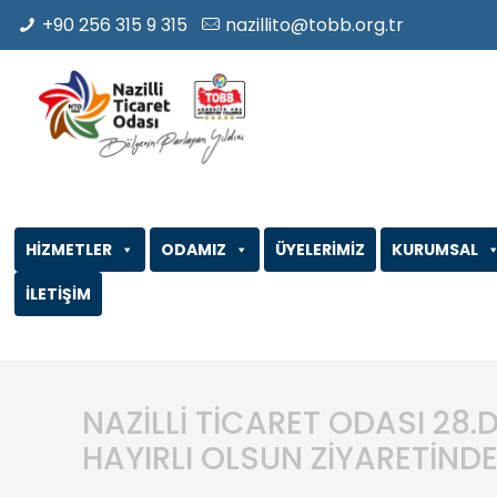
+90 256 315 9 315
nazillito@tobb.org.tr
HİZMETLER
ODAMIZ
ÜYELERİMİZ
KURUMSAL
İLETİŞİM
NAZİLLİ TİCARET ODASI 28.
HAYIRLI OLSUN ZİYARETİND