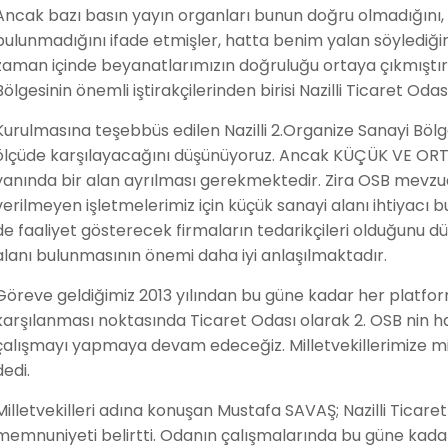
Ancak bazı basın yayın organları bunun doğru olmadığını, Na
bulunmadığını ifade etmişler, hatta benim yalan söylediğ
zaman içinde beyanatlarımızın doğruluğu ortaya çıkmıştır
Bölgesinin önemli iştirakçilerinden birisi Nazilli Ticaret Oda
Kurulmasına teşebbüs edilen Nazilli 2.Organize Sanayi Bölges
ölçüde karşılayacağını düşünüyoruz. Ancak KÜÇÜK VE ORTA
yanında bir alan ayrılması gerekmektedir. Zira OSB mevzuat
verilmeyen işletmelerimiz için küçük sanayi alanı ihtiyacı
de faaliyet gösterecek firmaların tedarikçileri olduğunu
alanı bulunmasının önemi daha iyi anlaşılmaktadır.
Göreve geldiğimiz 2013 yılından bu güne kadar her platform
karşılanması noktasında Ticaret Odası olarak 2. OSB nin hay
çalışmayı yapmaya devam edeceğiz. Milletvekillerimize misa
dedi.
Milletvekilleri adına konuşan Mustafa SAVAŞ; Nazilli Ticare
memnuniyeti belirtti. Odanın çalışmalarında bu güne kada