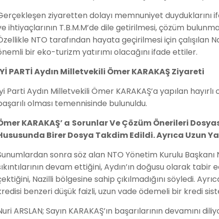
Gerçekleşen ziyaretten dolayı memnuniyet duyduklarını ifade
ve ihtiyaçlarının T.B.M.M’de dile getirilmesi, çözüm bulunma
Özellikle NTO tarafından hayata geçirilmesi için çalışılan N
önemli bir eko-turizm yatırımı olacağını ifade ettiler.
İYİ PARTİ Aydın Milletvekili Ömer KARAKAŞ Ziyareti
İyi Parti Aydın Milletvekili Ömer KARAKAŞ’a yapılan hayır
başarılı olması temennisinde bulunuldu.
Ömer KARAKAŞ’ a
Sorunlar Ve Çözüm Önerileri Dosyası 
Hususunda Birer Dosya Takdim Edildi. Ayrıca Uzun Y
Sunumlardan sonra söz alan NTO Yönetim Kurulu Başkanı Nu
sıkıntılarının devam ettiğini, Aydın’ın doğusu olarak tabir e
çektiğini, Nazilli bölgesine sahip çıkılmadığını söyledi. Ayr
kredisi benzeri düşük faizli, uzun vade ödemeli bir kredi si
Nuri ARSLAN; Sayın KARAKAŞ’ın başarılarının devamını diliyor