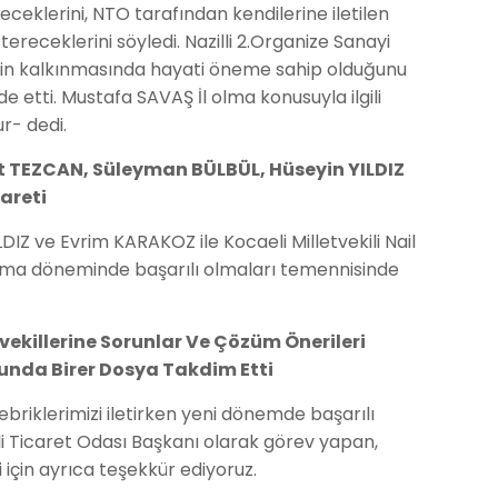
receklerini, NTO tarafından kendilerine iletilen
ereceklerini söyledi. Nazilli 2.Organize Sanayi
enin kalkınmasında hayati öneme sahip olduğunu
de etti. Mustafa SAVAŞ İl olma konusuyla ilgili
ur- dedi.
nt TEZCAN, Süleyman BÜLBÜL, Hüseyin YILDIZ
yareti
DIZ ve Evrim KARAKOZ ile Kocaeli Milletvekili Nail
asama döneminde başarılı olmaları temennisinde
ekillerine Sorunlar Ve Çözüm Önerileri
usunda Birer Dosya Takdim Etti
briklerimizi iletirken yeni dönemde başarılı
i Ticaret Odası Başkanı olarak görev yapan,
ği için ayrıca teşekkür ediyoruz.