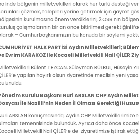
halinde bölgenin milletvekilleri olarak her türlü desteği ve
sorunları çözmek, talepleri yerine getirmek için gayret göst
Bölgesinin kurulmasına önem verdiklerini, 2.OSB nin bölg
kuruluş çalışmalarının bir an önce bitirilmesi gerektiğini ifa
olarak – Cumhurbaşkanımızın bu konuda bir söylemi yokt
CUMHURİYET HALK PARTİSİ Aydın Milletvekilleri; Büle
ve Evrim KARAKOZ ile Kocaeli Milletvekili Nail ÇİLER Zi
Milletvekilleri Bülent TEZCAN, Süleyman BÜLBÜL, Hüseyin YIL
ÇİLER’e yapılan hayırlı olsun ziyaretinde meclisin yeni y
bulunuldu.
Yönetim Kurulu Başkanı Nuri ARSLAN CHP Aydın Milletv
Dosyası İle Nazilli’nin Neden İl Olması Gerektiği Hus
Nuri ARSLAN konuşmasında; Aydın CHP Milletvekillerimize te
olmaları temennisinde bulunduk. Ayrıca daha önce Kocael
Kocaeli Milletvekili Nail ÇİLER’e de ziyaretimize iştirak etti