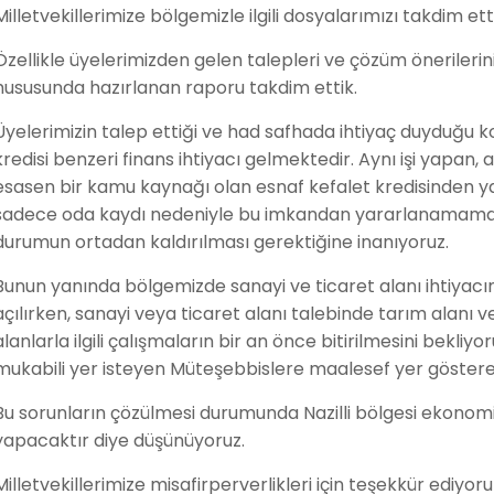
Milletvekillerimize bölgemizle ilgili dosyalarımızı takdim ett
Özellikle üyelerimizden gelen talepleri ve çözüm önerilerini 
hususunda hazırlanan raporu takdim ettik.
Üyelerimizin talep ettiği ve had safhada ihtiyaç duyduğu ko
kredisi benzeri finans ihtiyacı gelmektedir. Aynı işi yapan,
esasen bir kamu kaynağı olan esnaf kefalet kredisinden y
sadece oda kaydı nedeniyle bu imkandan yararlanamamakta
durumun ortadan kaldırılması gerektiğine inanıyoruz.
Bunun yanında bölgemizde sanayi ve ticaret alanı ihtiyacım
açılırken, sanayi veya ticaret alanı talebinde tarım alanı ve
alanlarla ilgili çalışmaların bir an önce bitirilmesini bekli
mukabili yer isteyen Müteşebbislere maalesef yer göster
Bu sorunların çözülmesi durumunda Nazilli bölgesi ekonomi
yapacaktır diye düşünüyoruz.
Milletvekillerimize misafirperverlikleri için teşekkür ed