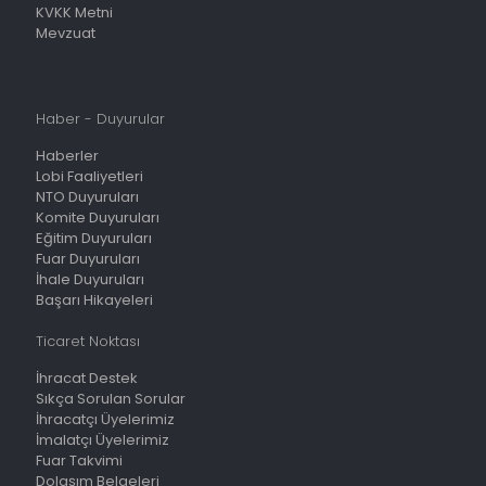
KVKK Metni
Mevzuat
Haber - Duyurular
Haberler
Lobi Faaliyetleri
NTO Duyuruları
Komite Duyuruları
Eğitim Duyuruları
Fuar Duyuruları
İhale Duyuruları
Başarı Hikayeleri
Ticaret Noktası
İhracat Destek
Sıkça Sorulan Sorular
İhracatçı Üyelerimiz
İmalatçı Üyelerimiz
Fuar Takvimi
Dolaşım Belgeleri