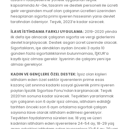
kapsamında Ar-Ge, tasarım ve destek personeli ile ücreti
gelir vergisinden muaf olan çalışanın ücretleri üzerinden
hesaplanan sigorta primi işveren hissesinin yarısı devlet
tarafından ödeniyor. Teşvik, 2023’e kadar sürecek.
İLAVE İSTİHDAMA FARKLI UYGULAMA:
2019-2020 yılında
ilk defa işe alınacak çalışanın sigorta ve vergi giderlerini
devlet karşılayacak. Destek asgari ücret üzerinde olacak.
Sigortalıların, işe alındıkları aydan önceki 3 ayda 10
günden fazla sigortalılıklarının bulunmaması, İŞKUR’a
kayıtlı işsiz olması gerekir. İşyerinin de çalışanı yeni işe
alması gerekiyor.
KADIN VE GENÇLERE ÖZEL DESTEK:
İşsiz olan kişileri
istihdam eden özel sektör işverenlerin prime esas
kazanç üst sınırına kadarki sosyal güvenlik primi işveren
payları İşsizlik Sigortası Fonu’ndan karşılanacak. Teşvik
2020’nin sonuna kadar sürecek. Teşvikten yararlanmak
için çalışanın son 6 aydır işsiz olması, istihdam edildiği
tarihten önceki son 6 ayın ortalama sigortalı çalışan
sayısına ilave olarak istihdam edilmesi gerekiyor.
Teşvikten faydalanma süreleri ise; 18 yaş ve üzeri
kadınları istihdam eden işverenlere 24-54 ay, 18-29 yaş
arası erkekleri istihdam eden işverenlere 12-54 ay, 29 yaş