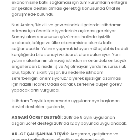
ekonomisine katkı sağlaması için tüm kurumların entegre
bir şekilde destek olması gerektiği konusunda Ünal ile
görüşmede bulundu.
Nuri Arslan; ‘Nazilli ve çevresindeki ilçelerde istihdamın
artması için öncelikle işyerlerinin açılması gerekiyor.
Sanayi alanı sorununun çözülmesi halinde işsizlik
azalacak, bölge ve ülke ekonomisine olumlu katkı
sağlanacaktır. Yatırım yapmak isteyen müteşebbis bedeli
karşılığında bile sanayi ve ticaret alanı bulamıyor. Yeni
yatırım alanlarının olmayışı istihdamın önündeki en büyük
engellerden birisidir. İş ve Aş olmayan yerde huzursuzluk
olur, toplum sıkıntı yaşar. Bu nedenle istihdam
seferberliğini önemsiyoruz.’ diyerek işsizliğin azalması
için Nazilli Ticaret Odası olarak üzerlerine düşen görevi
yapacaklarını vurguladı.
İstihdam Teşviki kapsamında uygulanmaya başlanan
devlet destekleri şunlardır;
ASGARİ ÜCRET DESTEĞİ:
2018’de 9 aylık uygulanan
asgari ücret desteği 2019’da 12 ay boyunca uygulanacak.
AR-GE ÇALIŞANINA TEŞVİK:
Araştırma, geliştirme ve
tasarım faaliyetlerine yönelik uygulanan teşvik