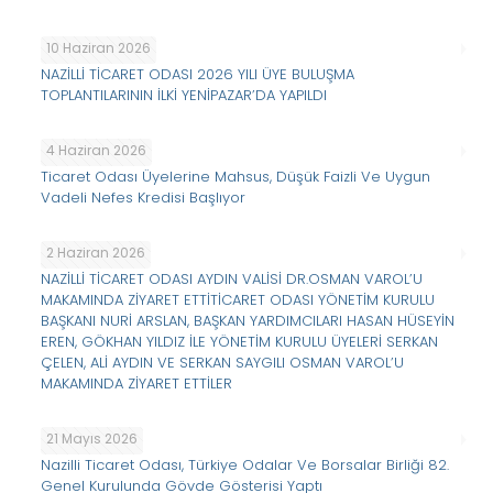
10 Haziran 2026
NAZİLLİ TİCARET ODASI 2026 YILI ÜYE BULUŞMA
TOPLANTILARININ İLKİ YENİPAZAR’DA YAPILDI
4 Haziran 2026
Ticaret Odası Üyelerine Mahsus, Düşük Faizli Ve Uygun
Vadeli Nefes Kredisi Başlıyor
2 Haziran 2026
NAZİLLİ TİCARET ODASI AYDIN VALİSİ DR.OSMAN VAROL’U
MAKAMINDA ZİYARET ETTİTİCARET ODASI YÖNETİM KURULU
BAŞKANI NURİ ARSLAN, BAŞKAN YARDIMCILARI HASAN HÜSEYİN
EREN, GÖKHAN YILDIZ İLE YÖNETİM KURULU ÜYELERİ SERKAN
ÇELEN, ALİ AYDIN VE SERKAN SAYGILI OSMAN VAROL’U
MAKAMINDA ZİYARET ETTİLER
21 Mayıs 2026
Nazilli Ticaret Odası, Türkiye Odalar Ve Borsalar Birliği 82.
Genel Kurulunda Gövde Gösterisi Yaptı