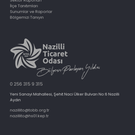
Sektör Raporları
İlçe Tanıtımları
Sunumlar ve Raporlar
Bölgemizi Tanıyın
0 256 315 9 315
Yeni Sanayi Mahallesi, Şehit Naci Ülker Bulvarı No:6 Nazilli
Aydın
nazillito@tobb.org.tr
nazillito@hs01.kep.tr