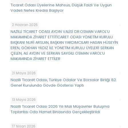
Ticaret Odası Üyelerine Mahsus, Düşük Faizli Ve Uygun
Vadeli Nefes Kredisi Başlıyor
2 Haziran 2026
NAZİLLİ TİCARET ODASI AYDIN VALİSİ DR.OSMAN VAROL’U
MAKAMINDA ZİYARET ETTİTİCARET ODASI YÖNETİM KURULU
BAŞKANI NURİ ARSLAN, BAŞKAN YARDIMCILARI HASAN HÜSEYİN
EREN, GÖKHAN YILDIZ İLE YÖNETİM KURULU ÜYELERİ SERKAN
ÇELEN, ALİ AYDIN VE SERKAN SAYGILI OSMAN VAROL’U
MAKAMINDA ZİYARET ETTİLER
21 Mayıs 2026
Nazilli Ticaret Odası, Türkiye Odalar Ve Borsalar Birliği 82.
Genel Kurulunda Gövde Gösterisi Yaptı
13 Mayıs 2026
Nazilli Ticaret Odası 2026 Yılı Mali Müşavirler Buluşma
Toplantısı Oda Hizmet Binasında Gerçekleştirildi
17 Nisan 2026