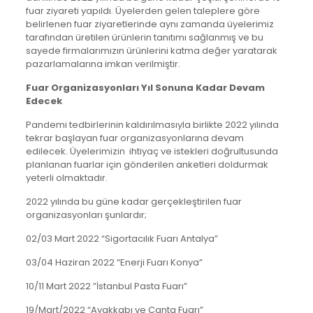
fuar ziyareti yapıldı. Üyelerden gelen taleplere göre
belirlenen fuar ziyaretlerinde aynı zamanda üyelerimiz
tarafından üretilen ürünlerin tanıtımı sağlanmış ve bu
sayede firmalarımızın ürünlerini katma değer yaratarak
pazarlamalarına imkan verilmiştir.
Fuar Organizasyonları Yıl Sonuna Kadar Devam
Edecek
Pandemi tedbirlerinin kaldırılmasıyla birlikte 2022 yılında
tekrar başlayan fuar organizasyonlarına devam
edilecek. Üyelerimizin ihtiyaç ve istekleri doğrultusunda
planlanan fuarlar için gönderilen anketleri doldurmak
yeterli olmaktadır.
2022 yılında bu güne kadar gerçekleştirilen fuar
organizasyonları şunlardır;
02/03 Mart 2022 “Sigortacılık Fuarı Antalya”
03/04 Haziran 2022 “Enerji Fuarı Konya”
10/11 Mart 2022 ”İstanbul Pasta Fuarı”
19/Mart/2022 “Ayakkabı ve Çanta Fuarı”