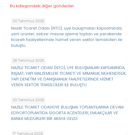
Bu kategorideki diğer gönderiler
30 Temmuz 2026
Nazilli Ticaret Odası (NTO), üye buluşmaları kapsamında;
yerli ürünler, sebze-meyve işleme toptan ve perakende
ticareti faaliyetlerinde hizmet veren sektör temsilcileri ile
buluştu.
28 Temmuz 2026
NAZİLLİ TİCARET ODASI (NTO), ÜYE BULUŞMALARI KAPSAMINDA;
İNŞAAT, YAPI MALZEMELERİ TİCARETİ VE MİMARLIK, MÜHENDİSLİK,
YAPI DENETİM VE DANIŞMANLIK FAALİYETLERİNDE HİZMET
VEREN SEKTÖR TEMSİLCİLERİ İLE BULUŞTU.
20 Temmuz 2026
NAZİLLİ TİCARET ODASIÜYE BULUŞMA TOPLANTILARINA DEVAM
EDİYORTOPLANTIDA SİGORTA ACENTELERİ, EMLAKÇILAR VE
BANKA MÜDÜRLERİ BİR ARAYA GELDİ
17 Temmuz 2026