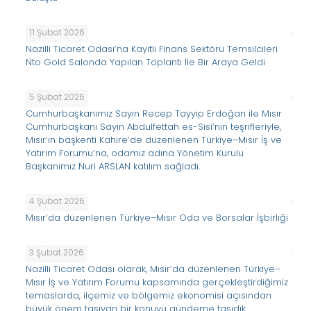
11 Şubat 2026
Nazilli Ticaret Odası’na Kayıtlı Finans Sektörü Temsilcileri
Nto Gold Salonda Yapılan Toplantı İle Bir Araya Geldi
5 Şubat 2026
Cumhurbaşkanımız Sayın Recep Tayyip Erdoğan ile Mısır
Cumhurbaşkanı Sayın Abdulfettah es-Sisi’nin teşrifleriyle,
Mısır’ın başkenti Kahire’de düzenlenen Türkiye–Mısır İş ve
Yatırım Forumu’na, odamız adına Yönetim Kurulu
Başkanımız Nuri ARSLAN katılım sağladı.
4 Şubat 2026
Mısır’da düzenlenen Türkiye–Mısır Oda ve Borsalar İşbirliği
3 Şubat 2026
Nazilli Ticaret Odası olarak, Mısır’da düzenlenen Türkiye–
Mısır İş ve Yatırım Forumu kapsamında gerçekleştirdiğimiz
temaslarda, ilçemiz ve bölgemiz ekonomisi açısından
büyük önem taşıyan bir konuyu gündeme taşıdık.