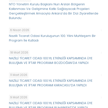
NTO Yönetim Kurulu Başkanı Nuri Arslan Bölgenin
Kalkınması Ve Gelişimine Katkı Sağlayacak Projeleri
Gerçekleştirmek Amacıyla Ankara’da Bir Dizi Ziyaretlerde
Bulundu
6 Nisan 2026
Nazilli Ticaret Odasi Kuruluşunun 100. Yilini Muhteşem Bir
Program İle Kutladı
18 Mart 2026
NAZİLLİ TİCARET ODASI 100.YIL ETKİNLİĞİ KAPSAMINDA ÜYE
BULUŞMA VE İFTAR PROGRAMI BOZDOĞAN’DA YAPILDI
11 Mart 2026
NAZİLLİ TİCARET ODASI 100.YIL ETKİNLİĞİ KAPSAMINDA ÜYE
BULUŞMA VE İFTAR PROGRAMI KARACASU’DA YAPILDI
9 Mart 2026
NAZİLLİ TİCARET ODASI 100.YIL ETKİNLİĞİ KAPSAMINDA ÜYE
BULUŞMA VE İFTAR PROGRAMI BUHARKENT’DE YAPILDI