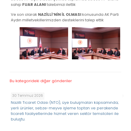
sahip
FUAR ALANI
talebimizi ilettik
Ve son olarak
NAZİLLİ’NİN İL OLMASI
konusunda AK Parti
Aydın milletvekillerimizden desteklerini talep ettik
Bu kategorideki diğer gönderiler
30 Temmuz 2026
Nazilli Ticaret Odası (NTO), üye buluşmaları kapsamında;
yerli ürünler, sebze-meyve işleme toptan ve perakende
ticareti faaliyetlerinde hizmet veren sektör temsilcileri ile
buluştu.