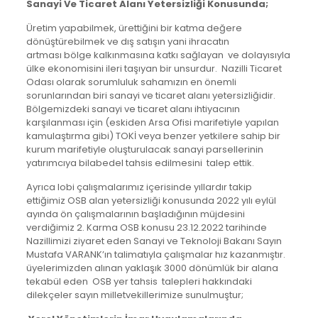
Sanayi Ve Ticaret Alanı Yetersizliği Konusunda;
Üretim yapabilmek, ürettiğini bir katma değere
dönüştürebilmek ve dış satışın yani ihracatın
artması bölge kalkınmasına katkı sağlayan ve dolayısıyla
ülke ekonomisini ileri taşıyan bir unsurdur. Nazilli Ticaret
Odası olarak sorumluluk sahamızın en önemli
sorunlarından biri sanayi ve ticaret alanı yetersizliğidir.
Bölgemizdeki sanayi ve ticaret alanı ihtiyacının
karşılanması için (eskiden Arsa Ofisi marifetiyle yapılan
kamulaştırma gibi) TOKİ veya benzer yetkilere sahip bir
kurum marifetiyle oluşturulacak sanayi parsellerinin
yatırımcıya bilabedel tahsis edilmesini talep ettik.
Ayrıca lobi çalışmalarımız içerisinde yıllardır takip
ettiğimiz OSB alan yetersizliği konusunda 2022 yılı eylül
ayında ön çalışmalarının başladığının müjdesini
verdiğimiz 2. Karma OSB konusu 23.12.2022 tarihinde
Nazillimizi ziyaret eden Sanayi ve Teknoloji Bakanı Sayın
Mustafa VARANK’ın talimatıyla çalışmalar hız kazanmıştır.
üyelerimizden alınan yaklaşık 3000 dönümlük bir alana
tekabül eden OSB yer tahsis talepleri hakkındaki
dilekçeler sayın milletvekillerimize sunulmuştur;