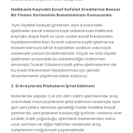
Halkbank Kaynaklı Esnaf Kefalet Kredilerine Benzer
Bir Finans Sisteminin Bulunmaması Konusunda;
Aynı ölçekte faaliyet gösteren, aynı iş kolundaki
işletmeler esnaf odasına kayıt olduklarında Halkbank
kaynaklı düşük faizli ve uzun vadeli esnaf kredisinden
faydalanmakta iken, ticaret odasına kayıtlı işletme ise
esasen kamuya ait bir kaynaktan sadece oda kaydı
nedeniyle yoksun bırakılmaktadır. Küçük ve orta ölçekli
işletmeler arasındaki bu adaletsizliğin önlenmesi
amacıyla Ticaret Odasına kayıtlı şahıs işletmelerinin de
bu kredi imkanından faydalanması için gerekli
düzenlemenin yapılması talep ediyoruz.
2. El Araçlarda Plakaların İptal Edilmesi
Noterlerde yapılan 2.el oto alım satım işlemlerinde araç
üzerindeki mevcut plakanın iptal edilmesi nedeniyle aynı
gün yeni plaka alınması gerektiği halde özellikle büyük
şehirlerde; yeni plakanın basılacağı şoförler odasına olan
uzaklık, trafik yoğunluğu, işlemlerin beklenenden daha
uzun sürmesi ve diğer faktörler nedeniyle araç
sahiplerinin mağduriyet yaşamaktadır.