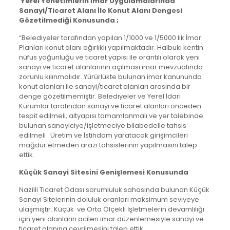
Yerel Yönetimlerin İmar Uygulamalarında
Sanayi/Ticaret Alanı İle Konut Alanı Dengesi
Gözetilmediği Konusunda ;
“Belediyeler tarafından yapılan 1/1000 ve 1/5000 lik İmar
Planları konut alanı ağırlıklı yapılmaktadır. Halbuki kentin
nüfus yoğunluğu ve ticaret yapısı ile orantılı olarak yeni
sanayi ve ticaret alanlarının açılması imar mevzuatında
zorunlu kılınmalıdır. Yürürlükte bulunan imar kanununda
konut alanları ile sanayi/ticaret alanları arasında bir
denge gözetilmemiştir. Belediyeler ve Yerel İdari
Kurumlar tarafından sanayi ve ticaret alanları önceden
tespit edilmeli, altyapısı tamamlanmalı ve yer talebinde
bulunan sanayiciye/işletmeciye bilabedelle tahsis
edilmeli . Üretim ve İstihdam yaratacak girişimcileri
mağdur etmeden arazi tahsislerinin yapılmasını talep
ettik.
Küçük Sanayi Sitesini Genişlemesi Konusunda
Nazilli Ticaret Odası sorumluluk sahasında bulunan Küçük
Sanayi Sitelerinin doluluk oranları maksimum seviyeye
ulaşmıştır. Küçük ve Orta Ölçekli İşletmelerin devamlılığı
için yeni alanların acilen imar düzenlemesiyle sanayi ve
ticaret alanına çevrilmesini talep ettik