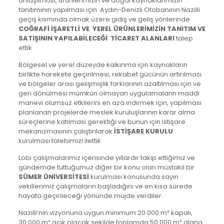
anlaşılması, ürünlerimizin ve doğal kaynaklarımızın
tanıtımının yapılması için Aydın-Denizli Otobanının Nazilli
geçiş kısmında olmak üzere gidiş ve geliş yönlerinde
COĞRAFİ İŞARETLİ VE
YEREL ÜRÜNLERİMİZİN TANITIM VE
SATIŞININ YAPILABİLECEĞİ TİCARET ALANLARI
talep
ettik
Bölgesel ve yerel düzeyde kalkınma için kaynakların
birlikte harekete geçirilmesi, rekabet gücünün artırılması
ve bölgeler arası gelişmişlik farklarının azaltılması için ve
geri dönülmesi mümkün olmayan uygulamaların maddi
manevi olumsuz etkilerini en aza indirmek için, yapılması
planlanan projelerde meslek kuruluşlarının karar alma
süreçlerine katılması gerektiği ve bunun için istişare
mekanizmasının çalıştırılarak
İSTİŞARE KURULU
kurulması talebimizi ilettik
Lobi çalışmalarımız içerisinde yıllardır takip ettiğimiz ve
gündemde tuttuğumuz diğer bir konu olan müstakil bir
SÜMER ÜNİVERSİTESİ
kurulması konusunda sayın
vekillerimiz çalışmaların başladığını ve en kısa sürede
hayata geçirileceği yönünde müjde verdiler.
Nazilli’nin vizyonuna uygun minimum 20.000 m² kapalı,
30.000 m² açık olacak şekilde toplamda 50.000 m² alana