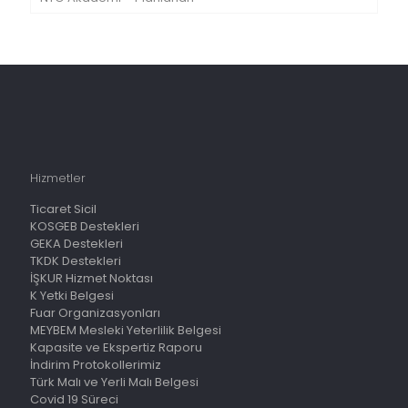
Hizmetler
Ticaret Sicil
KOSGEB Destekleri
GEKA Destekleri
TKDK Destekleri
İŞKUR Hizmet Noktası
K Yetki Belgesi
Fuar Organizasyonları
MEYBEM Mesleki Yeterlilik Belgesi
Kapasite ve Ekspertiz Raporu
İndirim Protokollerimiz
Türk Malı ve Yerli Malı Belgesi
Covid 19 Süreci