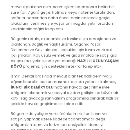
mevcut plakanın alım-satım işleminden sonra belirli bir
süre (ör: 7 gün) geçerli olması veya noterler tarafından,
şoförler odasından daha önce temin edilecek geçici
plakaların verilmesiyle yaşanan mağduriyetin ortadan
kaldırılabileceğini talep ettik
Bölgenin refahı, ekonomisi ve tanıtımı için amaçlanan ve
planlanan, Sağlık ve Yaşlı Turizmi, Organik Pazar,
Dinlenme ve Gezi alanları, çocuklar için tarım ve ziraat
çalışmaları, Köy usulü yemek ve gıda imalatı ile satışı gibi
bir çok faaliyetin içinde yer alacağı
NAZİLLİ UZUN YAŞAM
KÖYÜ
projemiz için desteklerini tekrar talep ettik
İzmir-Denizli arasında mevcut olan tek hatlı demiryolu
ağının ticaretin canlanması noktasında yetersiz kalması
,
İKİNCİ BİR DEMİRYOLU
hattının hayata geçirilmesiyle
bölgenin ekonomik ve sosyal açıdan gelişimine büyük bir
katkı sağlayacağı için yatırım programına alınarak hızlı bir
şekilde hayata geçirilmesini talep ettik
Bölgemizde yetişen yerel ürünlerimizin tanıtımını ve
satışını yapmak üzere sadece ticaret amaçlı değil
bölgemizin tarım ve turizm potansiyelinin daha iyi